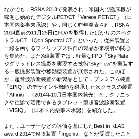
なかでも，RSNA 2013で発表され，米国内で臨床機が
稼働し始めたデジタルPET/CT「Vereos PET/CT」（日
本国内薬事未承認）や，同じく昨年発表され，RSNA
2014直前の11月25日にFDAを取得したばかりのスペク
トラルCT「IQon Spectral CT」といった，従来装置と
一線を画するフィリップス独自の製品が来場者の関心
を集めた。またX線装置では，軽量なFPD「SkyPlate」
やグリッドレス撮影を実現する技術“SkyFlow”を実装す
る一般撮影装置や移動型装置が展示された。このほ
か，超音波診断装置の新製品として，プレミアム装置
「EPIQ」のデザインや機能を継承した次クラスの装置
「Affiniti」（2014年10月日本国内発売）と，クリニッ
クや往診で活用できるタブレット型超音波診断装置
「VISIQ」（日本国内薬事未承認）を紹介した。
また，ユーザーなどの評価を基にしたBest in KLAS
award 2014でMRI装置「Ingenia」などが受賞したこと