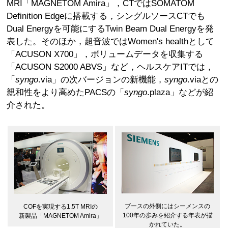
MRI「MAGNETOM Amira」，CTではSOMATOM
Definition Edgeに搭載する，シングルソースCTでも
Dual Energyを可能にするTwin Beam Dual Energyを発
表した。そのほか，超音波ではWomen's healthとして
「ACUSON X700」，ボリュームデータを収集する
「ACUSON S2000 ABVS」など，ヘルスケアITでは，
「
syngo
.via」の次バージョンの新機能，
syngo
.viaとの
親和性をより高めたPACSの「
syngo
.plaza」などが紹
介された。
ブースの外側にはシーメンスの
COFを実現する1.5T MRIの
100年の歩みを紹介する年表が描
新製品「MAGNETOM Amira」
かれていた。