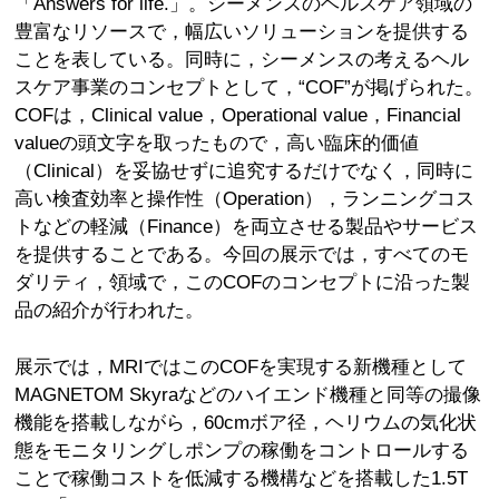
「Answers for life.」。シーメンスのヘルスケア領域の
豊富なリソースで，幅広いソリューションを提供する
ことを表している。同時に，シーメンスの考えるヘル
スケア事業のコンセプトとして，“COF”が掲げられた。
COFは，Clinical value，Operational value，Financial
valueの頭文字を取ったもので，高い臨床的価値
（Clinical）を妥協せずに追究するだけでなく，同時に
高い検査効率と操作性（Operation），ランニングコス
トなどの軽減（Finance）を両立させる製品やサービス
を提供することである。今回の展示では，すべてのモ
ダリティ，領域で，このCOFのコンセプトに沿った製
品の紹介が行われた。
展示では，MRIではこのCOFを実現する新機種として
MAGNETOM Skyraなどのハイエンド機種と同等の撮像
機能を搭載しながら，60cmボア径，ヘリウムの気化状
態をモニタリングしポンプの稼働をコントロールする
ことで稼働コストを低減する機構などを搭載した1.5T