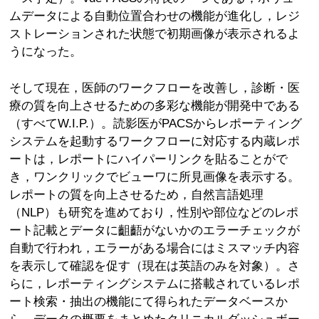
ムデータによる自動位置合わせの機能が進化し，レジ
ストレーションされた状態で初期画像が表示されるよ
うになった。
そして現在，医師のワークフローを改善し，診断・医
療の質を向上させるための多彩な機能が開発中である
（すべてW.I.P.）。読影医がPACSからレポーティング
システムを起動するワークフローに対応する内蔵レポ
ートは，レポートにハイパーリンクを貼ることがで
き，ワンクリックでビューワに所見画像を表示する。
レポートの質を向上させるため，自然言語処理
（NLP）も研究を進めており，性別や部位などのレポ
ート記載とデータに齟齬がないかのエラーチェックが
自動で行われ，エラーがある場合にはミスマッチ内容
を表示して確認を促す（現在は英語のみを対象）。さ
らに，レポーティングシステムに搭載されているレポ
ート検索・抽出の機能にて得られたデータベースか