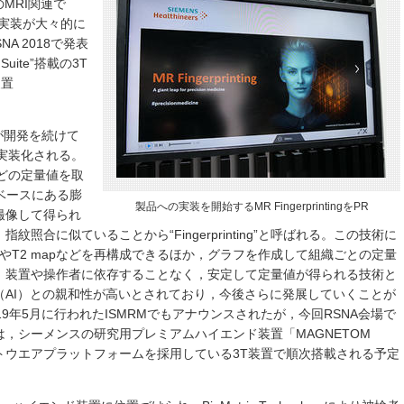
）のMRI関連で
の製品実装が大々的に
A 2018で発表
o Suite”搭載の3T
装置
が開発を続けて
実装化される。
などの定量値を取
ータベースにある膨
製品への実装を開始するMR FingerprintingをPR
撮像して得られ
照合に似ていることから“Fingerprinting”と呼ばれる。この技術に
pやT2 mapなどを再構成できるほか，グラフを作成して組織ごとの定量
。装置や操作者に依存することなく，安定して定量値が得られる技術と
（AI）との親和性が高いとされており，今後さらに発展していくことが
9年5月に行われたISMRMでもアナウンスされたが，今回RSNA会場で
，シーメンスの研究用プレミアムハイエンド装置「MAGNETOM
フトウエアプラットフォームを採用している3T装置で順次搭載される予定