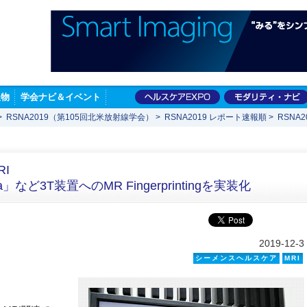
版物
学会ナビ＆イベント
>
RSNA2019（第105回北米放射線学会）
>
RSNA2019 レポート速報順
>
RSNA
MRI
」など3T装置へのMR Fingerprintingを実装化
2019-12-3
シーメンスヘルスケア
MRI