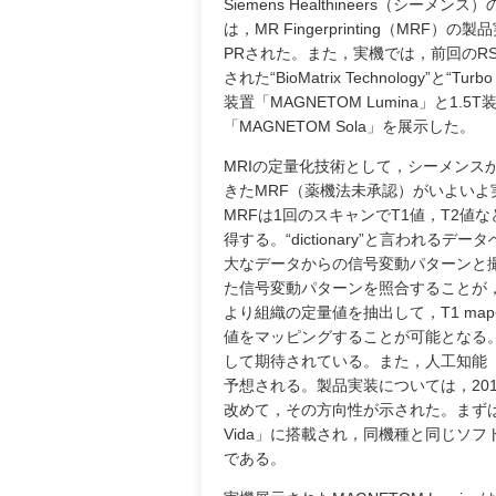
Siemens Healthineers（シーメンス
は，MR Fingerprinting（MRF）
PRされた。また，実機では，前回のRSN
された“BioMatrix Technology”と“Turb
装置「MAGNETOM Lumina」と1.5T
「MAGNETOM Sola」を展示した。
MRIの定量化技術として，シーメンス
きたMRF（薬機法未承認）がいよいよ
MRFは1回のスキャンでT1値，T2値
得する。“dictionary”と言われるデ
大なデータからの信号変動パターンと
た信号変動パターンを照合することが，指紋
より組織の定量値を抽出して，T1 ma
値をマッピングすることが可能となる
して期待されている。また，人工知能
予想される。製品実装については，201
改めて，その方向性が示された。まずは
Vida」に搭載され，同機種と同じソ
である。