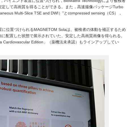
，ハイエンド装置に位置づけられ，BioMatrix Technologyにより被検者
定して高画質を得ることができる。また，高速撮像パッケージTurbo
us Multi-Slice TSE and DWI）”とcompressed sensing（CS），
置に位置づけられるMAGNETOM Solaは、被検者の体動を補正するため
内に配置した状態で展示されていた。安定した高画質画像を得られる。
 Cardiovascular Edition」（薬機法未承認）もラインアップしてい