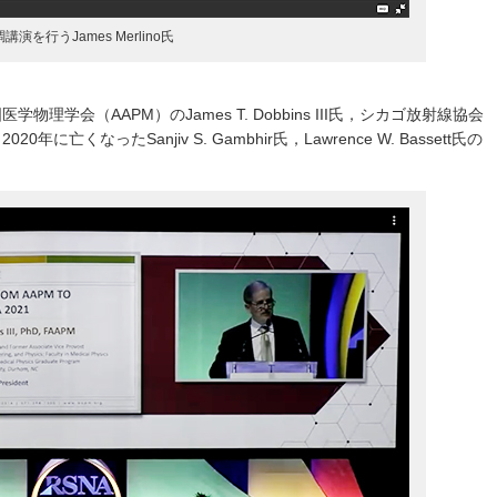
講演を行うJames Merlino氏
国医学物理学会（AAPM）のJames T. Dobbins III氏，シカゴ放射線協会
0年に亡くなったSanjiv S. Gambhir氏，Lawrence W. Bassett氏の