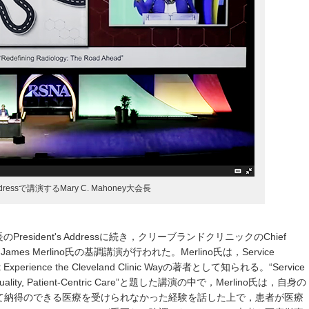
 Addressで講演するMary C. Mahoney大会長
会長のPresident's Addressに続き，クリーブランドクリニックのChief
erを務めるJames Merlino氏の基調講演が行われた。Merlino氏は，Service
atient Experience the Cleveland Clinic Wayの著者として知られる。“Service
High-Quality, Patient-Centric Care”と題した講演の中で，Merlino氏は，自身の
て納得のできる医療を受けられなかった経験を話した上で，患者が医療