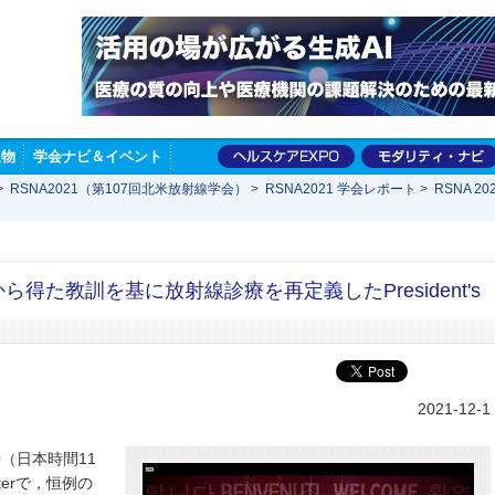
版物
学会ナビ＆イベント
>
RSNA2021（第107回北米放射線学会）
>
RSNA2021 学会レポート
>
RSNA 
から得た教訓を基に放射線診療を再定義したPresident's
2021-12-1
6時（日本時間11
aterで，恒例の