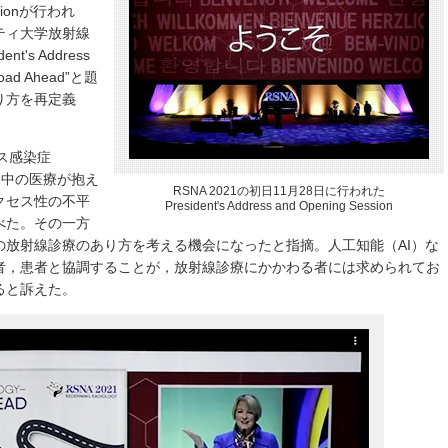
Sessionが行われ
ティ大学放射線
t's Address
Road Ahead”と題
り方を再定義
ルス感染症
世界中の医療が抱え
RSNA 2021の初日11月28日に行われた
クセス性の不平
President's Address and Opening Session
べた。その一方
の放射線診療のあり方を考える機会になったと指摘。人工知能（AI）な
者，患者と協調することが，放射線診療にかかわる者には求められてお
ると訴えた。