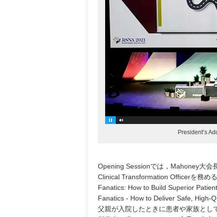
President’s
Opening Sessionでは，Mahoney大
Clinical Transformation Offic
Fanatics: How to Build Superior P
Fanatics - How to Deliver Safe, 
父親が入院したときに患者や家族とし