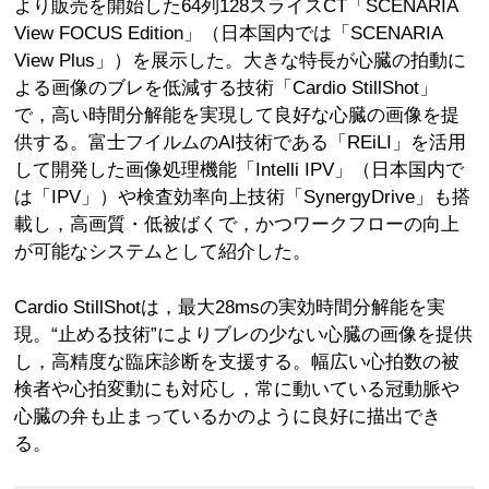
より販売を開始した64列128スライスCT「SCENARIA
View FOCUS Edition」（日本国内では「SCENARIA
View Plus」）を展示した。大きな特長が心臓の拍動に
よる画像のブレを低減する技術「Cardio StillShot」
で，高い時間分解能を実現して良好な心臓の画像を提
供する。富士フイルムのAI技術である「REiLI」を活用
して開発した画像処理機能「Intelli IPV」（日本国内で
は「IPV」）や検査効率向上技術「SynergyDrive」も搭
載し，高画質・低被ばくで，かつワークフローの向上
が可能なシステムとして紹介した。
Cardio StillShotは，最大28msの実効時間分解能を実
現。“止める技術”によりブレの少ない心臓の画像を提供
し，高精度な臨床診断を支援する。幅広い心拍数の被
検者や心拍変動にも対応し，常に動いている冠動脈や
心臓の弁も止まっているかのように良好に描出でき
る。