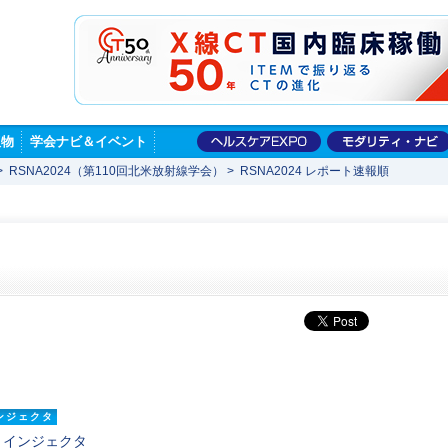
版物
学会ナビ＆イベント
>
RSNA2024（第110回北米放射線学会）
>
RSNA2024 レポート速報順
ンジェクタ
 - インジェクタ