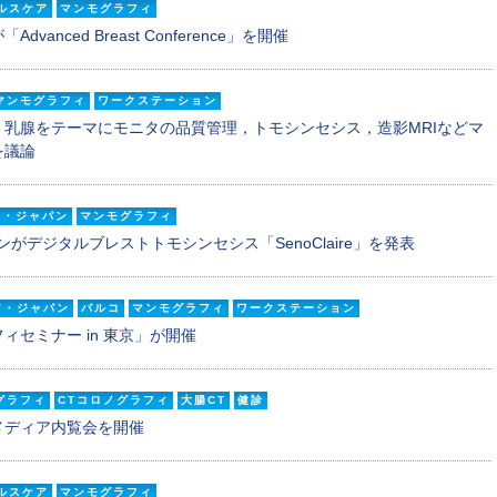
ルスケア
マンモグラフィ
anced Breast Conference」を開催
マンモグラフィ
ワークステーション
究会，乳腺をテーマにモニタの品質管理，トモシンセシス，造影MRIなどマ
を議論
ア・ジャパン
マンモグラフィ
がデジタルブレストトモシンセシス「SenoClaire」を発表
ア・ジャパン
バルコ
マンモグラフィ
ワークステーション
ィセミナー in 東京」が開催
グラフィ
CTコロノグラフィ
大腸CT
健診
メディア内覧会を開催
ルスケア
マンモグラフィ