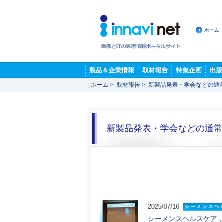
ホーム
製品＆企業情報
取材報告
特集企画
出
ホーム
>
取材報告
>
新製品発表・学会などの通
新製品発表・学会などの通
2025/07/16
シーメンスヘ
シーメンスヘルスケア，「第9回