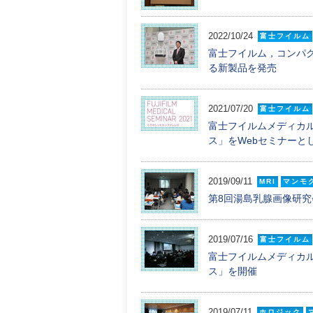
2022/10/24
富士フイルム
富士フイルム，コンパ
る新製品を発売
2021/07/20
富士フイルム
富士フイルムメディカルが「F
ス」をWebセミナーと
2019/09/11
MRI
マンモ
第8回湯島乳腺画像研究
2019/07/16
富士フイルム
富士フイルムメディカルが「F
ス」を開催
2019/07/11
ホロジック