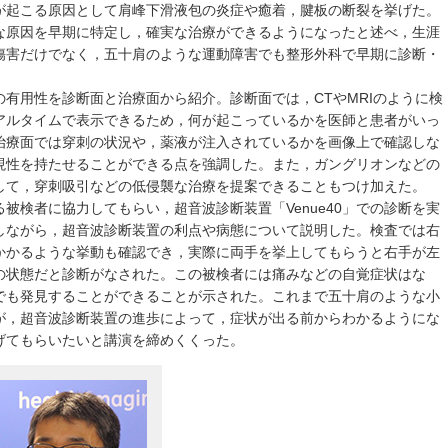
が起こる原因として肩峰下滑液包の炎症や癒着，腱板の断裂を挙げた。
な原因を早期に特定し，確実な治療ができるようになったと述べ，生涯
傷害だけでなく，五十肩のような運動障害でも整形外科で早期に診断・
有用性を診断面と治療面から紹介。診断面では，CTやMRIのように検
アルタイムで表示できるため，何が起こっているかを医師と患者がいっ
治療面では穿刺の状況や，薬液が注入されているかを画像上で確認しな
現性を持たせることができる点を強調した。また，ガングリオンなどの
して，穿刺吸引などの低侵襲な治療を提案できることもつけ加えた。
被検者に協力してもらい，超音波診断装置「Venue40」での診断を実
しながら，超音波診断装置の利点や病態について説明した。検査では右
かかるような挙動も確認でき，実際に両手を挙上してもらうと右手が左
の状態だと診断がなされた。この被検者には痛みなどの自覚症状はな
でも発見することができることが示された。これまで五十肩のような小
が，超音波診断装置の進歩によって，症状が出る前からわかるようにな
げてもらいたいと講演を締めくくった。