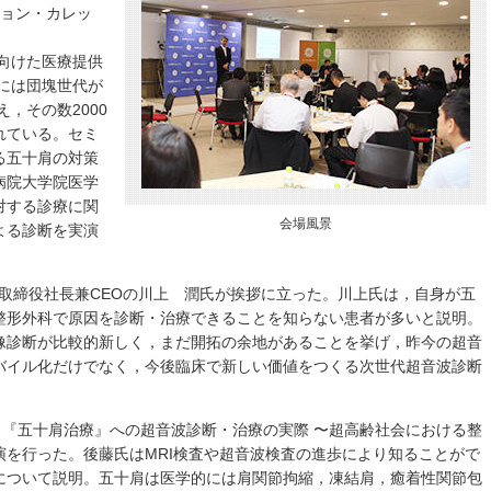
ション・カレッ
に向けた医療提供
年には団塊世代が
，その数2000
れている。セミ
る五十肩の対策
病院大学院医学
対する診療に関
会場風景
よる診断を実演
取締役社長兼CEOの川上 潤氏が挨拶に立った。川上氏は，自身が五
整形外科で原因を診断・治療できることを知らない患者が多いと説明。
像診断が比較的新しく，まだ開拓の余地があることを挙げ，昨今の超音
バイル化だけでなく，今後臨床で新しい価値をつくる次世代超音波診断
！『五十肩治療』への超音波診断・治療の実際 〜超高齢社会における整
演を行った。後藤氏はMRI検査や超音波検査の進歩により知ることがで
について説明。五十肩は医学的には肩関節拘縮，凍結肩，癒着性関節包