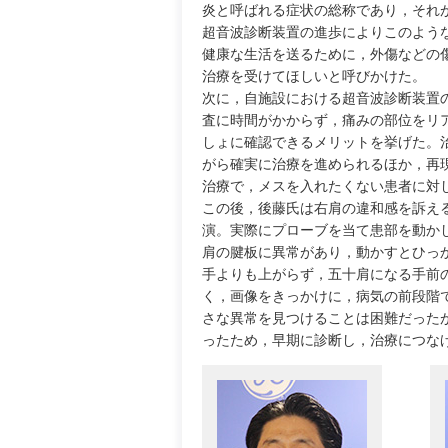
炎と呼ばれる症状の総称であり，それ
超音波診断装置の進歩によりこのよう
健康な生活を送るために，外傷などの
治療を受けてほしいと呼びかけた。
次に，自施設における超音波診断装置の
査に時間がかからず，痛みの部位をリ
しょに確認できるメリットを挙げた。
がら確実に治療を進められるほか，再
治療で，メスを入れたくない患者に対
この後，後藤氏は右肩の違和感を訴える
演。実際にプローブを当て患部を動か
肩の腱板に異常があり，動かすとひっ
手よりも上がらず，五十肩になる手前
く，画像をきっかけに，病気の前段階
さな異常を見つけることは困難だった
ったため，早期に診断し，治療につな