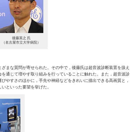
後藤英之 氏
（名古屋市立大学病院）
まざまな質問が寄せられた。その中で，後藤氏は超音波診断装置を扱え
会を通じて増やす取り組みを行っていることに触れた。また，超音波診
運びやすさのほかに，手先や神経などをきれいに描出できる高画質と，
しいといった要望を挙げた。