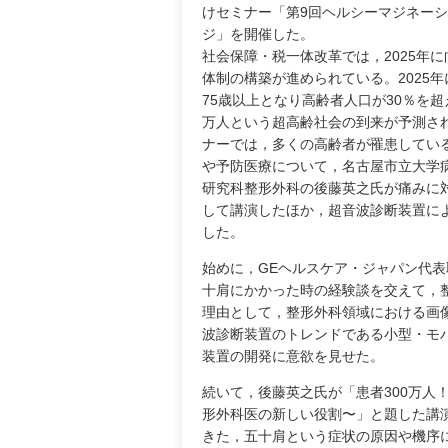
けセミナー「第9回ヘルシーマジネー
ジ」を開催した。
社会保障・税一体改革では，2025年
体制の構築が進められている。2025
75歳以上となり高齢者人口が30％を超え
万人という超高齢社会の到来が予測さ
ナーでは，多くの高齢者が罹患してい
や予防医療について，名古屋市立大学
研究科整形外科の後藤英之氏が痛みに
して講演したほか，超音波診断装置に
した。
始めに，GEヘルスケア・ジャパン代表
十肩にかかった時の経験談を交えて，
理由として，整形外科領域における画
波診断装置のトレンドである小型・モ
装置の開発に意欲を見せた。
続いて，後藤英之氏が「患者300万人
形外科医の新しい役割〜」と題した講
きた，五十肩という症状の原因や機序