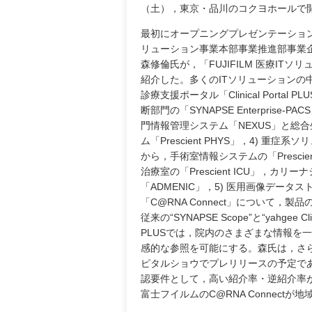
（土），東京・品川のコクヨホールで
最初にオープニングプレゼンテーション
リューション事業本部事業推進部事業
森修倫氏が，「FUJIFILM 医療ITソ
紹介した。多くのITソリューションの中
診療支援ポータル「Clinical Portal P
断部門の「SYNAPSE Enterprise-PA
門情報管理システム「NEXUS」と総
ム「Prescient PHYS」，4) 重症
から，手術室情報システムの「Prescie
治療室の「Prescient ICU」，
「ADMENIC」，5) 医用画像データ
「C@RNA Connect」について，製品の
従来の“SYNAPSE Scope”と“yahgee C
PLUSでは，院内のさまざまな情報を
感的な参照を可能にする。森氏は，さら
ピタルショウでプレリリースの予定で
認要件として，高い紹介率・逆紹介率が
富士フイルムのC@RNA Connec