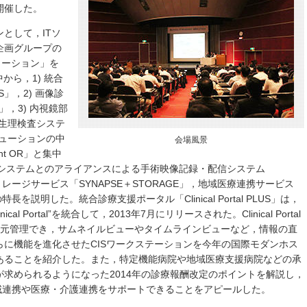
開催した。
として，ITソ
企画グループの
リューション」を
から，1) 統合
LUS」，2) 画像診
CS」，3) 内視鏡部
合生理検査システ
系ソリューションの中
会場風景
nt OR」と集中
カリーナシステムとのアライアンスによる手術映像記録・配信システム
ストレージサービス「SYNAPSE＋STORAGE」，地域医療連携サービス
特長を説明した。統合診療支援ポータル「Clinical Portal PLUS」は，
linical Portal”を統合して，2013年7月にリリースされた。Clinical Portal
一元管理でき，サムネイルビューやタイムラインビューなど，情報の直
に機能を進化させたCISワークステーションを今年の国際モダンホス
あることを紹介した。また，特定機能病院や地域医療支援病院などの承
求められるようになった2014年の診療報酬改定のポイントを解説し，
tが地域連携や医療・介護連携をサポートできることをアピールした。