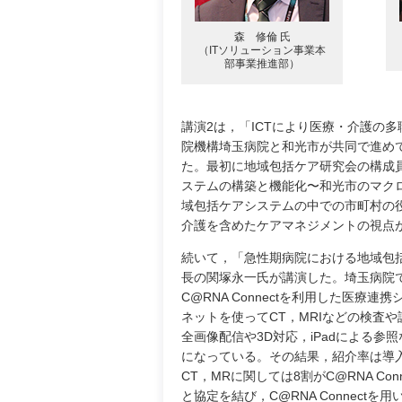
森 修倫 氏
（ITソリューション事業本
部事業推進部）
講演2は，「ICTにより医療・介護の
院機構埼玉病院と和光市が共同で進めてい
た。最初に地域包括ケア研究会の構成
ステムの構築と機能化〜和光市のマク
域包括ケアシステムの中での市町村の
介護を含めたケアマネジメントの視点
続いて，「急性期病院における地域包
長の関塚永一氏が講演した。埼玉病院で
C@RNA Connectを利用した医
ネットを使ってCT，MRIなどの検査
全画像配信や3D対応，iPadによる
になっている。その結果，紹介率は導入
CT，MRに関しては8割がC@RNA C
と協定を結び，C@RNA Connect