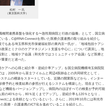
松村 一 氏
（東京医科大学）
多職種間連携基盤を強化する〜急性期病院と行政の協働」として，国立病
る，C@RNA Connectを用いた医療介護連携の取り組みを紹介し
員でもある埼玉県和光市保健福祉部の東内京一氏が，「地域包括ケアシ
ロ政策とミクロのケアマネジメント支援を中心に」について講演し，地
役割と，地域ケア会議（和光市ではコミュニティケア会議）など医療と
が重要だと述べた。
括ケアへの心得と紹介率・逆紹介率アップ」を国立病院機構埼玉病院院
は，2005年から富士フイルムと周辺4医師会との共同研究として，
療連携システムの構築をスタートしている。近隣の開業医などから，インター
や診療予約と検査結果の参照が行えるシステムを構築した。現在までに，
参照など機能をバージョンアップし，病院内のほぼすべての検査が予約可能
前の40％から，80％近くまでアップし，逆紹介率も120％となり，
onnectによる依頼となっているという。さらに，2013年10月には和光市
を用いた医療・介護連携のICT化を進めていることを紹介した。