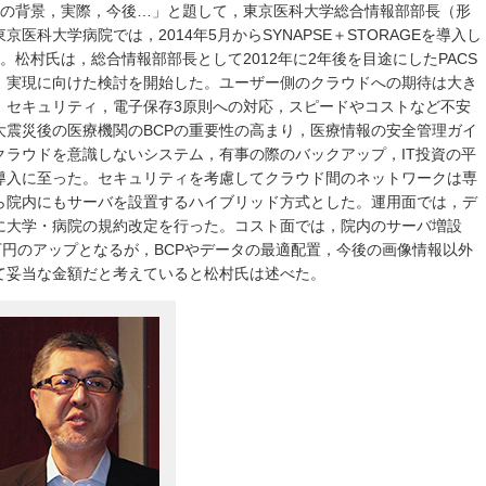
その背景，実際，今後…」と題して，東京医科大学総合情報部部長（形
医科大学病院では，2014年5月からSYNAPSE＋STORAGEを導入し
。松村氏は，総合情報部部長として2012年に2年後を目途にしたPACS
，実現に向けた検討を開始した。ユーザー側のクラウドへの期待は大き
，セキュリティ，電子保存3原則への対応，スピードやコストなど不安
大震災後の医療機関のBCPの重要性の高まり，医療情報の安全管理ガイ
クラウドを意識しないシステム，有事の際のバックアップ，IT投資の平
導入に至った。セキュリティを考慮してクラウド間のネットワークは専
ら院内にもサーバを設置するハイブリッド方式とした。運用面では，デ
に大学・病院の規約改定を行った。コスト面では，院内のサーバ増設
万円のアップとなるが，BCPやデータの最適配置，今後の画像情報以外
て妥当な金額だと考えていると松村氏は述べた。