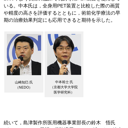
いる。中本氏は，全身用PET装置と比較した際の画質
や精度の高さを評価するとともに，術前化学療法の早
期の治療効果判定にも応用できると期待を示した。
中本裕士 氏
山崎知巳 氏
（京都大学大学院
（NEDO）
医学研究科）
続いて，島津製作所医用機器事業部長の鈴木 悟氏