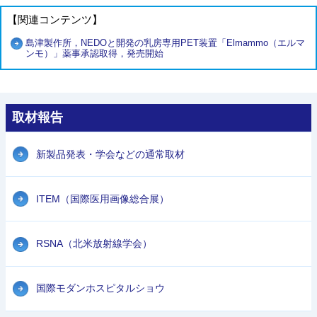
【関連コンテンツ】
島津製作所，NEDOと開発の乳房専用PET装置「Elmammo（エルマ
ンモ）」薬事承認取得，発売開始
取材報告
新製品発表・学会などの通常取材
ITEM（国際医用画像総合展）
RSNA（北米放射線学会）
国際モダンホスピタルショウ