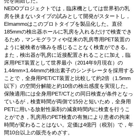
売を開始した。
NEDOプロジェクトでは，臨床機としては世界初の乳
房を挟まないタイプの試みとして開発がスタートし，
Elmammoはこのプロトタイプを製品化した。直径
185mmの検出器ホールに乳房を入れるだけで検査でき
るため，マンモグラフィや従来の乳房専用PET装置の
ように被検者が痛みを感じることなく検査ができる。
また，検出器が乳房に近接配置されることに加え，臨
床用PET装置として世界最小（2014年9月現在）の
1.44mm×1.44mmの検出素子のシンチレータを採用する
ことで，全身用PET/CT装置と比較して約2倍（1.5mm
以下）の空間分解能と約10倍の検出感度を実現した。
保険適用には全身用PET/CTとの同日検査が条件となっ
ているが，検査時間が両側で15分と短いため，全身用
PETに用いる放射性薬剤の減衰時間内に検査を行うこ
とができ，乳房用のPET検査の有無により患者の拘束
時間が変わることはない。定価は4億円（税別）で，年
間10台以上の販売をめざす。