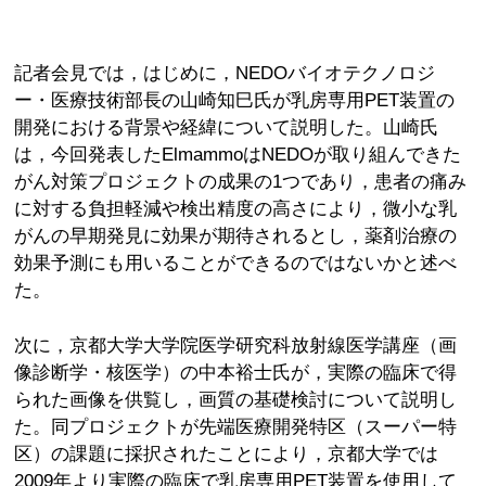
記者会見では，はじめに，NEDOバイオテクノロジ
ー・医療技術部長の山崎知巳氏が乳房専用PET装置の
開発における背景や経緯について説明した。山崎氏
は，今回発表したElmammoはNEDOが取り組んできた
がん対策プロジェクトの成果の1つであり，患者の痛み
に対する負担軽減や検出精度の高さにより，微小な乳
がんの早期発見に効果が期待されるとし，薬剤治療の
効果予測にも用いることができるのではないかと述べ
た。
次に，京都大学大学院医学研究科放射線医学講座（画
像診断学・核医学）の中本裕士氏が，実際の臨床で得
られた画像を供覧し，画質の基礎検討について説明し
た。同プロジェクトが先端医療開発特区（スーパー特
区）の課題に採択されたことにより，京都大学では
2009年より実際の臨床で乳房専用PET装置を使用して