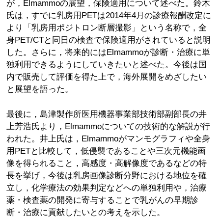
が，Elmammoの展望，保険適用について述べた。鈴木
氏は，すでに乳房用PETは2014年4月の診療報酬改定に
より「乳房用ポジトロン断層撮影」という名称で，全
身PET/CTと同日の検査で保険適用がされていると説明
した。さらに，将来的にはElmammoが診断・治療に単
独利用できるようにしていきたいと述べた。今後は国
内で販売して評価を得た上で，海外展開をめざしたい
と展望を語った。
最後に，島津製作所医用機器事業部技術部副部長の井
上芳浩氏より，Elmammoについての技術的な解説が行
われた。井上氏は，Elmammoがマンモグラフィや全身
用PETと比較して，低侵襲であることや三次元機能画
像を得られること，高感度・高解像度であるなどの特
長を挙げ，今後は乳房画像診断分野における地位を確
立し，化学療法の効果判定などへの単独利用や，治療
薬・検査薬の開発に寄与することで乳がんの早期診
断・治療に貢献したいとの考えを示した。