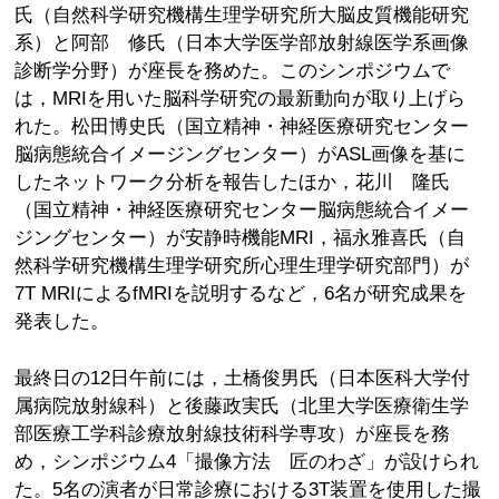
氏（自然科学研究機構生理学研究所大脳皮質機能研究
系）と阿部 修氏（日本大学医学部放射線医学系画像
診断学分野）が座長を務めた。このシンポジウムで
は，MRIを用いた脳科学研究の最新動向が取り上げら
れた。松田博史氏（国立精神・神経医療研究センター
脳病態統合イメージングセンター）がASL画像を基に
したネットワーク分析を報告したほか，花川 隆氏
（国立精神・神経医療研究センター脳病態統合イメー
ジングセンター）が安静時機能MRI，福永雅喜氏（自
然科学研究機構生理学研究所心理生理学研究部門）が
7T MRIによるfMRIを説明するなど，6名が研究成果を
発表した。
最終日の12日午前には，土橋俊男氏（日本医科大学付
属病院放射線科）と後藤政実氏（北里大学医療衛生学
部医療工学科診療放射線技術科学専攻）が座長を務
め，シンポジウム4「撮像方法 匠のわざ」が設けられ
た。5名の演者が日常診療における3T装置を使用した撮