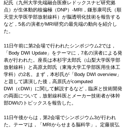
紀氏（九州大学先端融合医療レドックスナビ研究拠
点）が生体動的核偏極（DNP）-MRI，鎌形康司氏（順
天堂大学医学部放射線科）が脳透明化技術を報告する
など，5名の演者がMRI研究の最先端の動向を紹介し
た。
11日午前に第2会場で行われたシンポジウム2では，
「Body DWI Update」をテーマに，7名の演者による発
表が行われた。座長は本杉宇太郎氏（山梨大学医学部
放射線科）と高原太郎氏（東海大学工学部医用生体工
学科）の2名。まず，本杉氏が「Body DWI overview」
と題して講演した後，高原氏がcomputed
DWI（cDWI）に関して解説するなど，臨床と技術開発
の両面について，放射線科医とメーカー技術者が体幹
部DWIのトピックスを報告した。
11日午後からは，第2会場でシンポジウム3が行われ
た。テーマは，「MRIからせまる脳科学」。定藤規弘