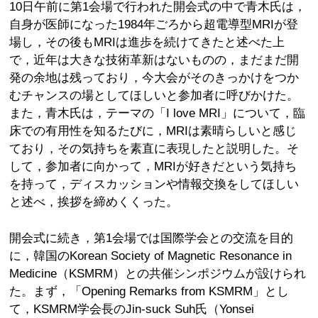
10日午前に第1会場で行われた開会式の中で青木氏は，
自身が医師になった1984年ごろから超電導型MRIが登
場し，その後もMRIは進歩を続けてきたと述べた上
で，近年は大きな技術革新はないものの，まだまだ開
発の余地は残っており，今大会がそのきっかけをつか
むチャンスの場としてほしいと参加者に呼びかけた。
また，青木氏は，テーマの「I love MRI」について，臨
床での有用性を知るたびに，MRIは素晴らしいと感じ
ており，その気持ちを素直に表現したと説明した。そ
して，参加者に向かって，MRIが好きだという気持ち
を持って，ディスカッションや情報交換をしてほしい
と述べ，挨拶を締めくくった。
開会式に続き，第1会場では国際学会との交流を目的
に，韓国のKorean Society of Magnetic Resonance in
Medicine（KSMRM）との共催シンポジウムが設けられ
た。まず，「Opening Remarks from KSMRM」とし
て，KSMRM学会長のJin-suck Suh氏（Yonsei