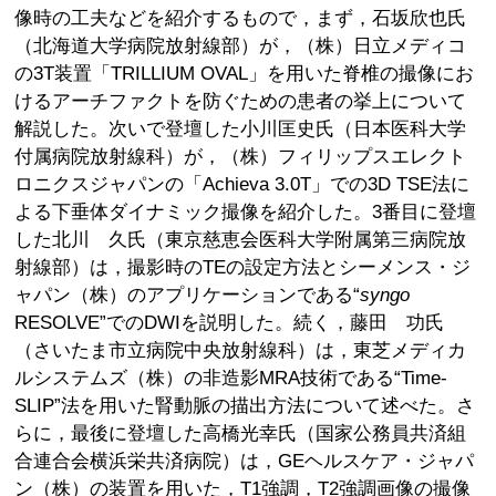
像時の工夫などを紹介するもので，まず，石坂欣也氏
（北海道大学病院放射線部）が，（株）日立メディコ
の3T装置「TRILLIUM OVAL」を用いた脊椎の撮像にお
けるアーチファクトを防ぐための患者の挙上について
解説した。次いで登壇した小川匡史氏（日本医科大学
付属病院放射線科）が，（株）フィリップスエレクト
ロニクスジャパンの「Achieva 3.0T」での3D TSE法に
よる下垂体ダイナミック撮像を紹介した。3番目に登壇
した北川 久氏（東京慈恵会医科大学附属第三病院放
射線部）は，撮影時のTEの設定方法とシーメンス・ジ
ャパン（株）のアプリケーションである“
syngo
RESOLVE”でのDWIを説明した。続く，藤田 功氏
（さいたま市立病院中央放射線科）は，東芝メディカ
ルシステムズ（株）の非造影MRA技術である“Time-
SLIP”法を用いた腎動脈の描出方法について述べた。さ
らに，最後に登壇した高橋光幸氏（国家公務員共済組
合連合会横浜栄共済病院）は，GEヘルスケア・ジャパ
ン（株）の装置を用いた，T1強調，T2強調画像の撮像