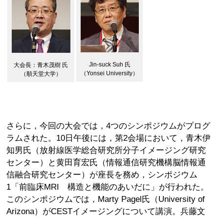
Jin-suck Suh 氏
大会長：青木茂樹 氏
（Yonsei University）
（順天堂大学）
さらに，今回の大会では，4つのシンポジウムがプログ
ラムされた。10日午後には，第2会場において，青木伊
知男氏（放射線医学総合研究所分子イメージング研究
センター）と黄田育宏氏（情報通信研究機構脳情報通
信融合研究センター）が座長を務め，シンポジウム
1「前臨床MRI 構造と機能のあいだに」が行われた。
このシンポジウムでは，Marty Pagel氏（University of
Arizona）がCESTイメージングについて講演。兵藤文