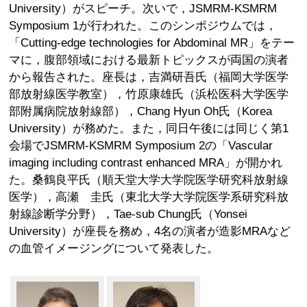
University）がスピーチ。次いで，JSMRM-KSMRM
Symposium 1が行われた。このシンポジウムでは，
「Cutting-edge technologies for Abdominal MR」をテー
マに，腹部領域における最新トピックスが両国の演者
から報告された。座長は，吉満研吾氏（福岡大学医学
部放射線医学教室），竹原康雄氏（浜松医科大学医学
部附属病院放射線部），Chang Hyun Oh氏（Korea
University）が務めた。また，同日午後には同じく第1
会場でJSMRM-KSMRM Symposium 2の「Vascular
imaging including contrast enhanced MRA」が開かれ
た。桑鶴良平氏（順天堂大学大学院医学研究科放射線
医学），高瀬 圭氏（東北大学大学院医学系研究科放
射線診断学分野），Tae-sub Chung氏（Yonsei
University）が座長を務め，4名の演者が造影MRAなど
の血管イメージングについて発表した。