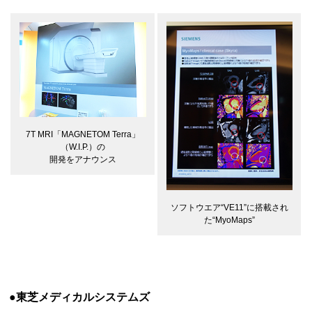
7T MRI「MAGNETOM Terra」
（W.I.P.）の
開発をアナウンス
ソフトウエア“VE11”に搭載され
た“MyoMaps”
●東芝メディカルシステムズ