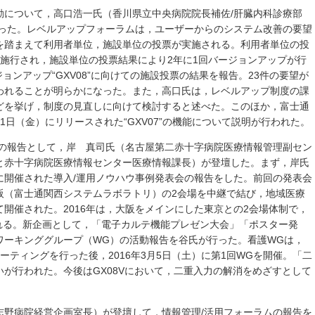
動について，高口浩一氏（香川県立中央病院院長補佐/肝臓内科診療部
あった。レベルアップフォーラムは，ユーザーからのシステム改善の要望
を踏まえて利用者単位，施設単位の投票が実施される。利用者単位の投
施行され，施設単位の投票結果により2年に1回バージョンアップが行
ジョンアップ“GXV08”に向けての施設投票の結果を報告。23件の要望が
われることが明らかになった。また，高口氏は，レベルアップ制度の課
どを挙げ，制度の見直しに向けて検討すると述べた。このほか，富士通
1日（金）にリリースされた“GXV07”の機能について説明が行われた。
らの報告として，岸 真司氏（名古屋第二赤十字病院医療情報管理副セン
と赤十字病院医療情報センター医療情報課長）が登壇した。まず，岸氏
日）に開催された導入/運用ノウハウ事例発表会の報告をした。前回の発表会
阪（富士通関西システムラボラトリ）の2会場を中継で結び，地域医療
開催された。2016年は，大阪をメインにした東京との2会場体制で，
される。新企画として，「電子カルテ機能プレゼン大会」「ポスター発
ワーキンググループ（WG）の活動報告を谷氏が行った。看護WGは，
フミーティングを行った後，2016年3月5日（土）に第1回WGを開催。「二
が行われた。今後はGX08Vにおいて，二重入力の解消をめざすとして
志野病院経営企画室長）が登壇して，情報管理/活用フォーラムの報告を