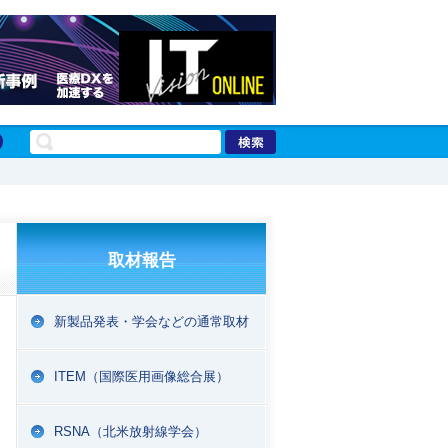
取材報告
新製品発表・学会などの通常取材
ITEM（国際医用画像総合展）
RSNA（北米放射線学会）