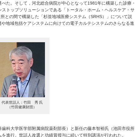
べた。そして，河北総合病院が中心となって1981年に構築した診療・
ンストップソリューションである「トータル・ホーム・ヘルスケア・サ
療所との間で構築した「杉並地域医療システム（SRHS）」について説
連携や地域包括ケアシステムに向けての電子カルテシステムのさらなる進
代表世話人：竹田 秀 氏
（竹田健康財団）
科歯科大学医学部附属病院薬剤部長）と新任の藤本智裕氏（池田市役所
ムを進行。世話人改選と功績賞授与に続いて特別講演が行われた。