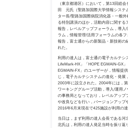
（東京都港区）において，第13回総会
田 元氏（聖路加国際大学情報システ
ター長/聖路加国際病院消化器・一般外
る特別講演のほか，活動内容に関する
報告，レベルアップフォーラム，導入/
ラム，情報管理/活用フォーラムの各フ
報告，富士通からの新製品・新技術の
れた。
利用の達人は，富士通の電子カルテシス
LifeMark-HX」「HOPE EGMAIN-GX
EGMAIN-FX」のユーザーが，情報提
じ，電子カルテシステムの進化・発展
2003年に設立された。2004年には
ワーキンググループ活動，導入/運用
の事務局となっており，レベルアップ
や改良などを行い，バージョンアップ
2016年6月末現在で425施設が利用
当日は，まず利用の達人会長である河
北氏は，利用の達人発足当時を振り返