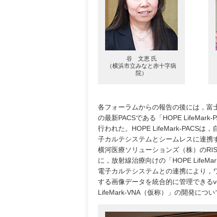
谷 文恵 氏
（横浜市立みなと赤十字病
院）
各フォーラムからの報告の後には，富
の最新PACSである「HOPE LifeM
行われた。HOPE LifeMark-P
子カルテシステムとシームレスに連携する。
横河医療ソリューションズ（株）のRI
に，放射線治療向けの「HOPE Life
電子カルテシステムとの連携により，
する画像データを統合的に管理できるvendor
LifeMark-VNA（仮称）」の開