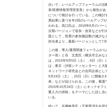
次いで，レベルアップフォーラムの活
長/医療情報管理室室長）から報告が
について検討を行っている。この検討
票結果に基づき年2回のレベルアップが
われる。高口氏は，2018年6月のバー
次期バージョンで追加・改良などが行
題として，投票の参加施設数の減少な
担当者より，最新バージョンとして7月
この後，導入/運用関連フォーラムか
ター長）と谷 文恵氏（横浜市立みな
は，2015年9月5日（土），6日（
は，東京（汐留シティセンター）と大
ネットワーク研究会との合同企画として
9月24日（土），25日（日）に開催
表」などが設けられる。この後，看護
2015年10月24日（土）にキックオ
重入力の排除」をテーマにした話し合い
いる。
続いて，兵藤敏美氏（千葉県済生会習