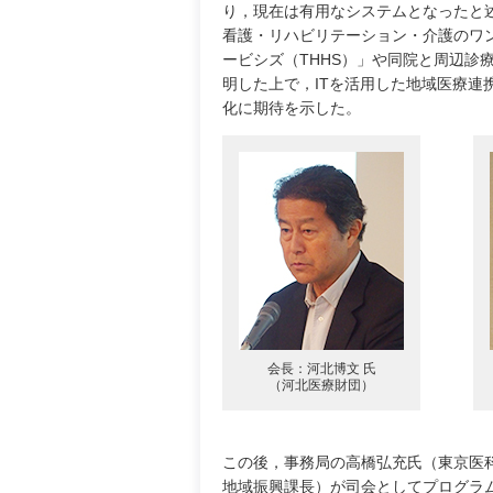
り，現在は有用なシステムとなったと述
看護・リハビリテーション・介護のワ
ービシズ（THHS）」や同院と周辺診
明した上で，ITを活用した地域医療
化に期待を示した。
会長：河北博文 氏
（河北医療財団）
この後，事務局の高橋弘充氏（東京医
地域振興課長）が司会としてプログラ