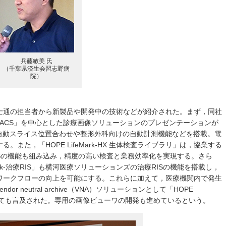
兵藤敏美 氏
（千葉県済生会習志野病
院）
士通の担当者から新製品や開発中の技術などが紹介された。まず，同社
ark-PACS」を中心とした診療画像ソリューションのプレゼンテーションが
ACSは，自動スライス位置合わせや整形外科向けの自動計測機能などを搭載。電
また，「HOPE LifeMark-HX 生体検査ライブラリ」は，協業する
Sの機能も組み込み，精度の高い検査と業務効率化を実現する。さら
Mark-治療RIS」も横河医療ソリューションズの治療RISの機能を搭載し，
ワークフローの向上を可能にする。これらに加えて，医療機関内で発生
 neutral archive（VNA）ソリューションとして「HOPE
発についても言及された。専用の画像ビューワの開発も進めているという。