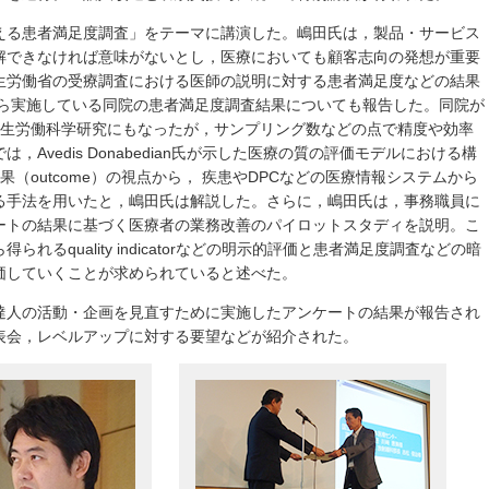
える患者満足度調査」をテーマに講演した。嶋田氏は，製品・サービス
解できなければ意味がないとし，医療においても顧客志向の発想が重要
生労働省の受療調査における医師の説明に対する患者満足度などの結果
から実施している同院の患者満足度調査結果についても報告した。同院が
査は厚生労働科学研究にもなったが，サンプリング数などの点で精度や効率
Avedis Donabedian氏が示した医療の質の評価モデルにおける構
s），結果（outcome）の視点から， 疾患やDPCなどの医療情報システムから
る手法を用いたと，嶋田氏は解説した。さらに，嶋田氏は，事務職員に
ートの結果に基づく医療者の業務改善のパイロットスタディを説明。こ
るquality indicatorなどの明示的評価と患者満足度調査などの暗
価していくことが求められていると述べた。
達人の活動・企画を見直すために実施したアンケートの結果が報告され
表会，レベルアップに対する要望などが紹介された。