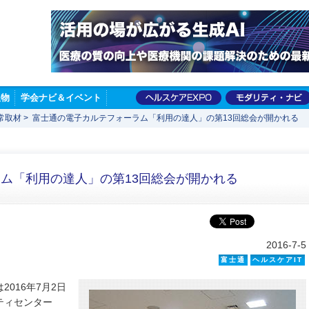
版物
学会ナビ＆イベント
常取材
>
富士通の電子カルテフォーラム「利用の達人」の第13回総会が開かれる
ム「利用の達人」の第13回総会が開かれる
2016-7-5
富士通
ヘルスケアIT
016年7月2日
ティセンター