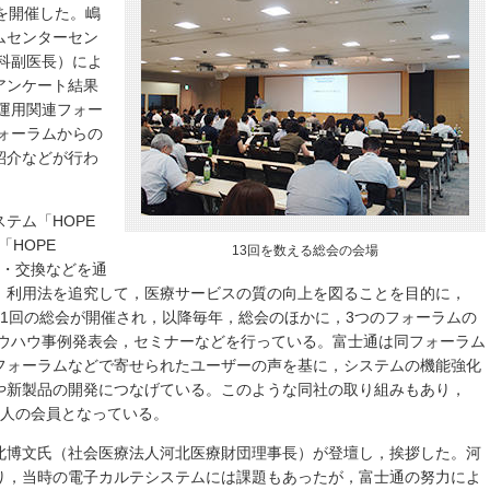
を開催した。嶋
ムセンターセン
科副医長）によ
アンケート結果
運用関連フォー
ォーラムからの
紹介などが行わ
テム「HOPE
」「HOPE
13回を数える総会の会場
供・交換などを通
，利用法を追究して，医療サービスの質の向上を図ることを目的に，
，第1回の総会が開催され，以降毎年，総会のほかに，3つのフォーラムの
ノウハウ事例発表会，セミナーなどを行っている。富士通は同フォーラム
フォーラムなどで寄せられたユーザーの声を基に，システムの機能強化
や新製品の開発につなげている。このような同社の取り組みもあり，
の達人の会員となっている。
北博文氏（社会医療法人河北医療財団理事長）が登壇し，挨拶した。河
り，当時の電子カルテシステムには課題もあったが，富士通の努力によ