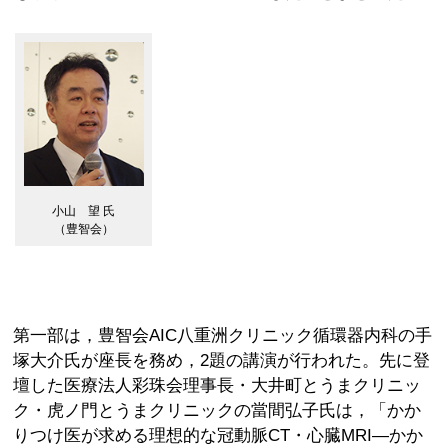
小山 望 氏
（豊智会）
第一部は，豊智会AIC八重洲クリニック循環器内科の手
塚大介氏が座長を務め，2題の講演が行われた。先に登
壇した医療法人彩珠会理事長・大井町とうまクリニッ
ク・虎ノ門とうまクリニックの當間弘子氏は，「かか
りつけ医が求める理想的な冠動脈CT・心臓MRI—かか