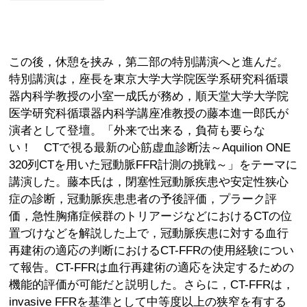
この後，休憩を挟み，第二部の特別講演へと進んだ。
特別講演は，座長を東京大学大学院医学系研究科循環
器内科学教授の小室一成氏が務め，順天堂大学大学院
医学研究科循環器内科学講座准教授の藤本進一郎氏が
演者として登壇。「外来で出来る，負荷も要らな
い！ CTで視る最新の心筋虚血診断法～Aquilion ONE
320列CTを用いた冠動脈FFR計測の挑戦～」をテーマに
講演した。藤本氏は，閉塞性冠動脈疾患や安定性狭心
症の診断，冠動脈疾患患者の予後評価，プラーク評
価，急性胸痛症候群のトリアージなどにおけるCTの位
置づけなどを解説した上で，冠動脈疾患に対する血行
再建術の適応の判断におけるCT-FFRの使用経験につい
て報告。CT-FFRは血行再建術の適応を決定するための
機能的評価が可能だと説明した。さらに，CT-FFRは，
invasive FFRを基準として中等度以上の狭窄を有する