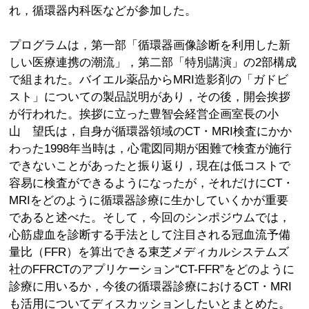
れ，循環器内科医などが参加した。
プログラムは，第一部「循環器画像診断を利用した新
しい医療連携の潮流」，第二部「特別講演」の2部構成
で組まれた。バイエル薬品からMRI造影剤の「ガドビ
スト」についての製品説明があり，その後，開会挨拶
が行われた。挨拶に立った豊智会経営企画室長の小
山 望氏は，自身が循環器領域のCT・MRI検査にかか
わった1998年当時は，心電図同期が困難で検査が施行
できないことがあったと振り返り，現在は低コストで
容易に検査ができるようになったが，それだけにCT・
MRIをどのように循環器診療に生かしていくかが重要
であると述べた。そして，今回のシンポジウムでは，
心筋虚血を診断する手法として注目される冠血流予備
量比（FFR）を算出できる東芝メディカルシステムズ
社のFFRCTのアプリケーション“CT-FFR”をどのように
診療に用いるか，今後の循環器診療におけるCT・MRI
も活用についてディスカッションしたいとまとめた。