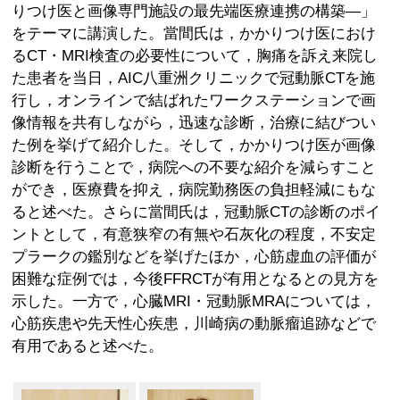
りつけ医と画像専門施設の最先端医療連携の構築—」
をテーマに講演した。當間氏は，かかりつけ医におけ
るCT・MRI検査の必要性について，胸痛を訴え来院し
た患者を当日，AIC八重洲クリニックで冠動脈CTを施
行し，オンラインで結ばれたワークステーションで画
像情報を共有しながら，迅速な診断，治療に結びつい
た例を挙げて紹介した。そして，かかりつけ医が画像
診断を行うことで，病院への不要な紹介を減らすこと
ができ，医療費を抑え，病院勤務医の負担軽減にもな
ると述べた。さらに當間氏は，冠動脈CTの診断のポイ
ントとして，有意狭窄の有無や石灰化の程度，不安定
プラークの鑑別などを挙げたほか，心筋虚血の評価が
困難な症例では，今後FFRCTが有用となるとの見方を
示した。一方で，心臓MRI・冠動脈MRAについては，
心筋疾患や先天性心疾患，川崎病の動脈瘤追跡などで
有用であると述べた。