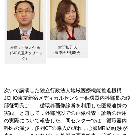
當間弘子 氏
座長：手塚大介 氏
（医療法人彩珠会）
（AIC八重洲クリニッ
ク）
次いで講演した独立行政法人地域医療機能推進機構
JCHO東京新宿メディカルセンター循環器内科部長の綾
部征司氏は，「循環器画像診断を利用した医療連携の
実践」と題して，外部施設での画像検査・診断の活用
の実際について報告した。同センターでは，循環器内
科医の減少，多列CTの導入の遅れ，心臓MRIの経験が