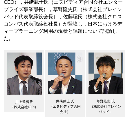
CEO），井﨑武士氏（エヌビディア合同会社エンター
プライズ事業部長），草野隆史氏（株式会社ブレイン
パッド代表取締役会長），佐藤聡氏（株式会社クロス
コンパス代表取締役社長）が登壇し，日本におけるデ
ィープラーニング利用の現状と課題について討論し
た。
井﨑武士 氏
草野隆史 氏
川上登福 氏
（エヌビディア合同
（株式会社ブレイン
（株式会社IGPI）
会社）
パッド）