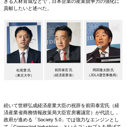
きる人材育成などで，日本企業の産業競争力の強化に
貢献したいと述べた。
前田泰宏 氏
岡田隆太朗 氏
松尾豊 氏
（経済産業省）
（JDLA運営事務局）
（東京大学）
続いて世耕弘成経済産業大臣の祝辞を前田泰宏氏（経
済産業省商務情報政策局大臣官房審議官）が代読し，
政府が進める「Society 5.0」では強力なエンジンとし
て「Connected Industries」というコンセプトを掲げて