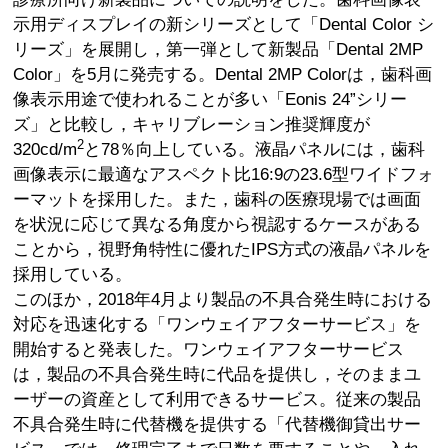
示用ディスプレイの新シリーズとして「Dental Color シ
リーズ」を展開し，第一弾として新製品「Dental 2MP
Color」を5月に発売する。Dental 2MP Colorは，歯科画
像表示用途で使われることが多い「Eonis 24”シリー
ズ」と比較し，キャリブレーション推奨輝度が
2
320cd/m
と78％向上している。液晶パネルには，歯科
画像表示に最適なアスペクト比16:9の23.6型ワイドフォ
ーマットを採用した。また，歯科の医療現場では画面
を状況に応じて異なる角度から視認するケースがある
ことから，視野角特性に優れたIPS方式の液晶パネルを
採用している。
このほか，2018年4月より製品の不具合発生時における
対応を迅速化する「ワンウェイアフターサービス」を
開始すると発表した。ワンウェイアフターサービス
は，製品の不具合発生時に代品を提供し，そのままユ
ーザーの資産として利用できるサービス。従来の製品
不具合発生時に代替機を提供する「代替機御貸出サー