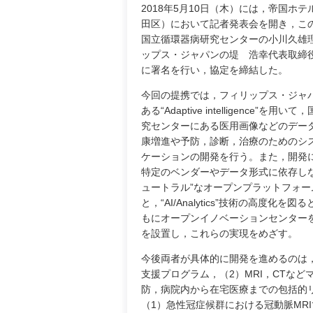
2018年5月10日（木）には，帝国ホ
田区）において記者発表会を開き，こ
国立循環器病研究センターの小川久雄
ップス・ジャパンの堤 浩幸代表取締
に署名を行い，協定を締結した。
今回の提携では，フィリップス・ジャパ
ある“Adaptive intelligence”を用
究センターにある医用画像などのデー
康増進や予防，診断，治療のためのシ
ケーションの開発を行う。また，開発
特定のベンダーやデータ形式に依存しな
ュートラル”なオープンプラットフォー
と，“AI/Analytics”技術の高度
もにオープンイノベーションセンターを開設するが
を設置し，これらの実現をめざす。
今後両者が具体的に開発を進めるのは
支援プログラム，（2）MRI，CTな
防，病院内から在宅医療までの包括的
（1）急性冠症候群における冠動脈MR