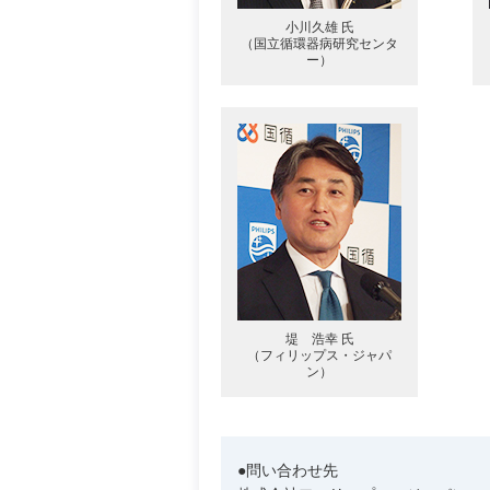
小川久雄 氏
（国立循環器病研究センタ
ー）
堤 浩幸 氏
（フィリップス・ジャパ
ン）
●問い合わせ先