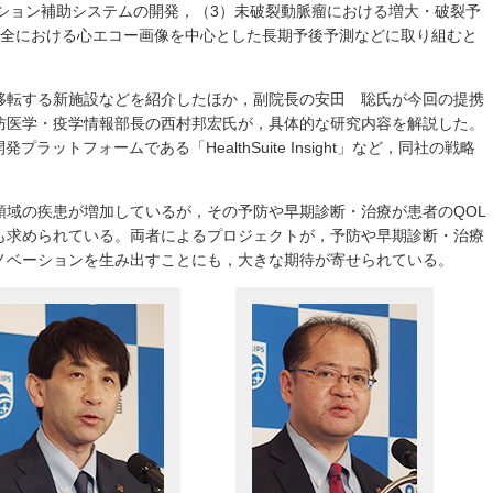
ーション補助システムの開発，（3）未破裂動脈瘤における増大・破裂予
不全における心エコー画像を中心とした長期予後予測などに取り組むと
移転する新施設などを紹介したほか，副院長の安田 聡氏が今回の提携
防医学・疫学情報部長の西村邦宏氏が，具体的な研究内容を解説した。
ラットフォームである「HealthSuite Insight」など，同社の戦略
。
領域の疾患が増加しているが，その予防や早期診断・治療が患者のQOL
も求められている。両者によるプロジェクトが，予防や早期診断・治療
ノベーションを生み出すことにも，大きな期待が寄せられている。