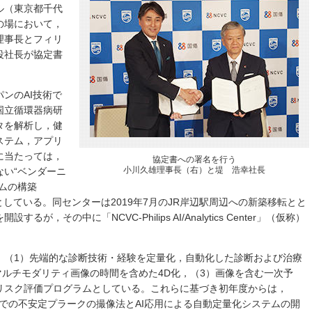
テル（東京都千代
の場において，
理事長とフィリ
役社長が協定書
ンのAI技術で
いて，国立循環器病研
タを解析し，健
ステム，アプリ
に当たっては，
協定書への署名を行う
小川久雄理事長（右）と堤 浩幸社長
い“ベンダーニ
ムの構築
化を図るとしている。同センターは2019年7月のJR岸辺駅周辺への新築移転とと
，その中に「NCVC-Philips AI/Analytics Center」（仮称）
，（1）先端的な診断技術・経験を定量化，自動化した診断および治療
どマルチモダリティ画像の時間を含めた4D化，（3）画像を含む一次予
リスク評価プログラムとしている。これらに基づき初年度からは，
Iでの不安定プラークの撮像法とAI応用による自動定量化システムの開