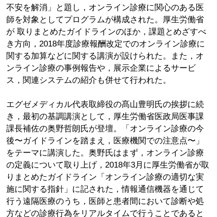
不安を解消」と題し，オンライン診療に関心のある医
師を対象としてプログラムが構成された。厚生労働省
が 取りまとめたガイドラインのほか，課題とめざすべ
き方向，2018年度診療報酬改定でのオンライン診療に
関する加算などに関する講演が設けられた。また，オ
ンライン診療の事例報告や，展示企業によるサービ
ス，関連システムの紹介も併せて行われた。
エグゼメディカル代表取締役の髙山豊明氏の挨拶に続
き，最初の基調講演として，厚生労働省医政局医事課
課長補佐の奥野哲朗氏が登壇。「オンライン診療の今
後〜ガイドラインを踏まえ，医療機関での注意点〜」
をテーマに講演した。奥野氏はまず，オンライン診療
の定義について取り上げ，2018年3月に厚生労働省が取
りまとめたガイドライン「オンライン診療の適切な実
施に関する指針」に記された，情報通信機器を通じて
行う遠隔医療のうち，医師と患者間において診断や処
方などの診療行為をリアルタイムで行うことであると