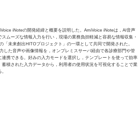
e iNoteの開発経緯と概要を説明した。AmiVoice iNoteは，AI音声
でスムーズな情報入力を行い，現場の業務負担軽減と容易な情報収集・
院の「未来創出HITOプロジェクト」の一環として共同で開発された。
アプリから入力した音声や画像情報を，オンプレミスサーバ経由で各診療部門や管
に連携できる。好みの入力モードを選択し，テンプレートを使って効率
，蓄積された入力データから，利用者の使用状況を可視化することで業
る。