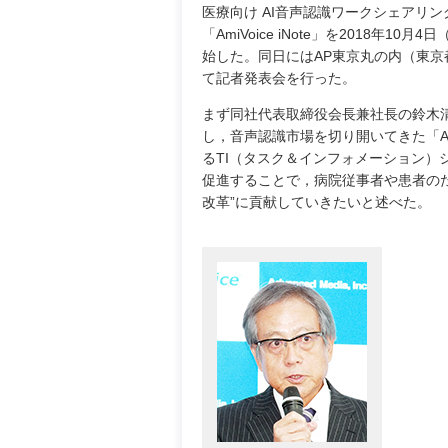
医療向け AI音声認識ワークシェアリ
「AmiVoice iNote」を2018年10月
始した。同日にはAP東京丸の内（東京
て記者発表会を行った。
まず同社代表取締役会長兼社長の鈴木
し，音声認識市場を切り開いてきた「Ami
るTI（タスク＆インフォメーション）
促進することで，病院従事者や患者のた
改革”に貢献していきたいと述べた。