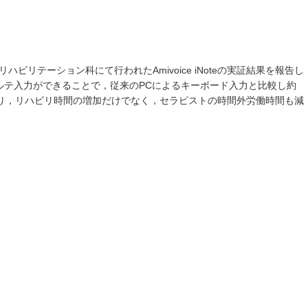
ハビリテーション科にて行われたAmivoice iNoteの実証結果を報告し
ルテ入力ができることで，従来のPCによるキーボード入力と比較し約
より，リハビリ時間の増加だけでなく，セラピストの時間外労働時間も減