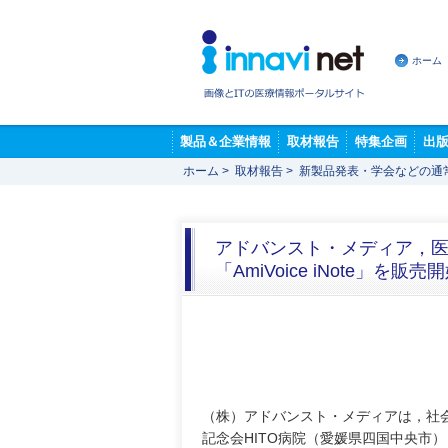
ホーム
製品＆企業情報
取材報告
特集企画
出
ホーム
>
取材報告
>
新製品発表・学会などの通
アドバンスト・メディア，医
「AmiVoice iNote」を販売
（株）アドバンスト・メディアは，社
記念会HITO病院（愛媛県四国中央市