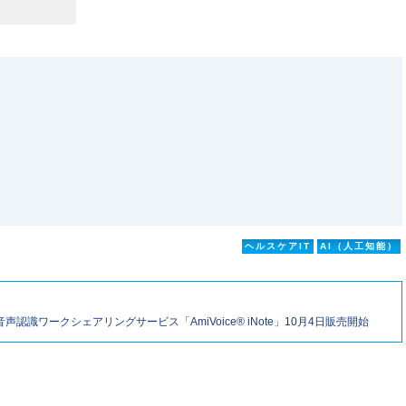
ヘルスケアIT
AI（人工知能）
認識ワークシェアリングサービス「AmiVoice® iNote」10月4日販売開始