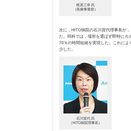
梶原三幸 氏
（医療事業部）
次に，HITO病院の石川賀代理事長が，リ
た。同科では，場所を選ばず即時にカ
70％の時間短縮を実現した。これに
少した。
石川賀代 氏
（HITO病院理事長）