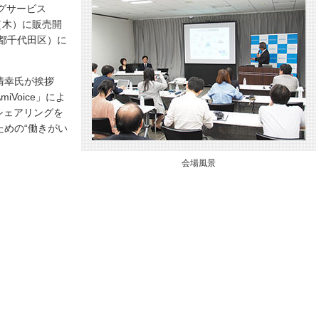
ングサービス
4日（木）に販売開
都千代田区）に
清幸氏が挨拶
Voice」によ
シェアリングを
めの“働きがい
会場風景