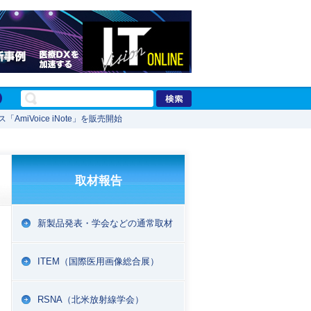
iVoice iNote」を販売開始
取材報告
新製品発表・学会などの通常取材
ITEM（国際医用画像総合展）
RSNA（北米放射線学会）