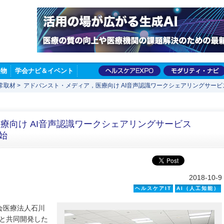
版物
学会ナビ＆イベント
常取材
>
アドバンスト・メディア，医療向け AI音声認識ワークシェアリングサービス「Am
療向け AI音声認識ワークシェアリングサービス
開始
2018-10-9
ヘルスケアIT
AI（人工知能）
会医療法人石川
）と共同開発した