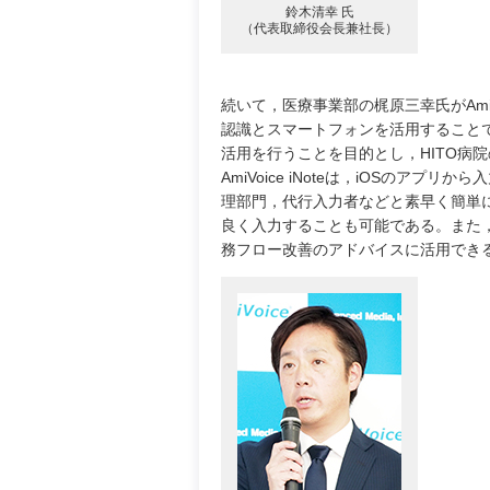
鈴木清幸 氏
（代表取締役会長兼社長）
続いて，医療事業部の梶原三幸氏がAmiVoic
認識とスマートフォンを活用すること
活用を行うことを目的とし，HITO病
AmiVoice iNoteは，iOSの
理部門，代行入力者などと素早く簡単
良く入力することも可能である。また
務フロー改善のアドバイスに活用でき