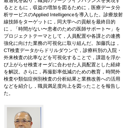
最適化を図り，職員のワークライフバランスを実現す
るとともに，収益の増加を図るために，医療データ分
析サービスのApplied Intelligenceを導入した。診療放射
線技師をターゲットに，同大学への貢献を最終目的
に，「時間がない〜患者のための医師サポート〜」を
プロジェクトテーマとして，人員配置や各課との連携
強化に向けた業務の可視化に取り組んだ。加藤氏は，
CT検査データからドリルダウンで，診療科別の入院・
外来検査の比率などを可視化することで，課題を浮か
び上がらせ検査オーダに合わせた人員配置とした経緯
を解説。さらに，再撮影率低減のための教育，時間外
検査や類似症例別検査の分析結果と業務改善への活用
などを紹介し，職員満足度向上を図ったことを報告し
た。