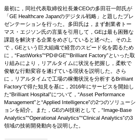
最初に，同社代表取締役社長兼CEOの多田荘一郎氏が
「GE Healthcare Japanのデジタル戦略」と題したプレ
ゼンテーションを行った。多田氏は，まず創業者トー
マス・エジソン氏の言葉を引用して，GEは最も困難な
課題を解決する企業をめざしていると述べた。その上
で，GEという巨大組織で経営のスピード化を図るため
に，“FastWorks”“PD＠GE”“Brilliant Factory”といった取
り組みにより，リアルタイムに状況を把握し，柔軟で
俊敏な行動変容を遂げている現状を説明した。さら
に，リアルタイムで工場の稼働状況を分析するBrilliant
Factoryで得た知見を基に，2016年にサービスを開始し
た“Brilliant Hospital”について，“Asset Performance
Management”と“Applied Intelligence”の2つのソリューシ
ョンを紹介。また，GEのAI技術として，“Image-Base
Analytics”“Operational Analytics”“Clinical Analytics”の3
領域の技術開発動向を説明した。