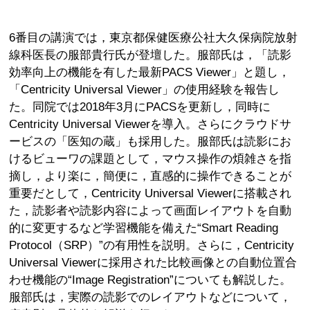
6番目の講演では，東京都保健医療公社大久保病院放射
線科医長の服部貴行氏が登壇した。服部氏は，「読影
効率向上の機能を有した最新PACS Viewer」と題し，
「Centricity Universal Viewer」の使用経験を報告し
た。同院では2018年3月にPACSを更新し，同時に
Centricity Universal Viewerを導入。さらにクラウドサ
ービスの「医知の蔵」も採用した。服部氏は読影にお
けるビューワの課題として，マウス操作の煩雑さを指
摘し，より楽に，簡便に，直感的に操作できることが
重要だとして，Centricity Universal Viewerに搭載され
た，読影者や読影内容によって画面レイアウトを自動
的に変更するなど学習機能を備えた“Smart Reading
Protocol（SRP）”の有用性を説明。さらに，Centricity
Universal Viewerに採用された比較画像との自動位置合
わせ機能の“Image Registration”についても解説した。
服部氏は，実際の読影でのレイアウトなどについて，