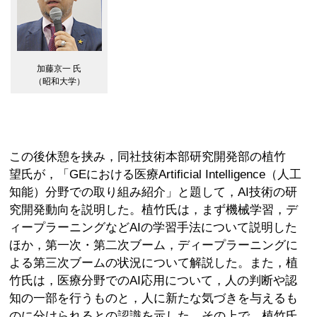
加藤京一 氏
（昭和大学）
この後休憩を挟み，同社技術本部研究開発部の植竹
望氏が，「GEにおける医療Artificial Intelligence（人工
知能）分野での取り組み紹介」と題して，AI技術の研
究開発動向を説明した。植竹氏は，まず機械学習，デ
ィープラーニングなどAIの学習手法について説明した
ほか，第一次・第二次ブーム，ディープラーニングに
よる第三次ブームの状況について解説した。また，植
竹氏は，医療分野でのAI応用について，人の判断や認
知の一部を行うものと，人に新たな気づきを与えるも
のに分けられるとの認識を示した。その上で，植竹氏