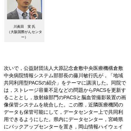
川眞田 実 氏
（大阪国際がんセンタ
ー）
次いで，公益財団法人大原記念倉敷中央医療機構倉敷
中央病院情報システム部部長の藤川敏行氏が，「地域
共同利用型PACSの紹介」をテーマに講演した。同院で
は，ストレージ容量不足などの問題からPACSを更新す
ることとし，放射線部門のPACSと脳血管撮影装置の画
像保管システムを統合した。この際，近隣医療機関の
データも保管可能にして，データセンター上で共同利
用できるようにした。県内にデータセンター，宮崎県
にバックアップセンターを置き，岡山情報ハイウェイ