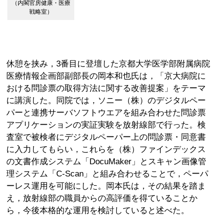
（内閣官房健康・医療
戦略室）
休憩を挟み，3番目に登壇した京都大学医学部附属病院
医療情報企画部副部長の岡本和也氏は，「京大病院に
おける問診票の取得方法に関する改善提案」をテーマ
に講演した。同院では，ソニー（株）のデジタルペー
パーと連携サーバソフトウエアを組み合わせた問診票
アプリケーションの実証実験を放射線部で行った。検
査室で被検者にデジタルペーパー上の問診票・同意書
に入力してもらい，これらを（株）ファインデックス
の文書作成システム「DocuMaker」とスキャン画像管
理システム「C-Scan」と組み合わせることで，ペーパ
ーレス運用を可能にした。岡本氏は，その結果を踏ま
え，放射線部の職員からの高評価を得ていることか
ら，今後本格的な運用を検討していると述べた。