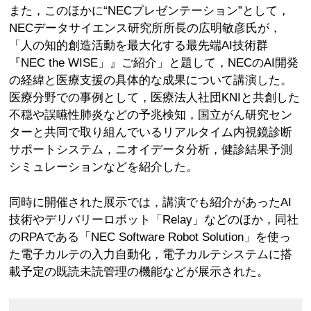
また，このほかに“NECプレゼンテーション”として，
NECデータサイエンス研究所所長の広明敏彦氏が，
「人の知的創造活動を最大化する最先端AI技術群
『NEC the WISE」』ご紹介」と題して，NECのAI開発
の経緯と医療支援の具体的な成果について講演した。
医療分野での事例として，医療法人社団KNIと共創した
不穏や誤嚥性肺炎などの予兆検知，国立がん研究セン
ターと共同で取り組んでいるリアルタイム内視鏡診断
サポートシステム，ニオイデータ分析，健診結果予測
シミュレーションなどを紹介した。
同時に開催された展示では，講演でも紹介があったAI
技術やデリバリーロボット「Relay」などのほか，同社
のRPAである「NEC Software Robot Solution」を使っ
た電子カルテの入力自動化，電子カルテシステムに搭
載予定の既読未読管理の機能などが展示された。