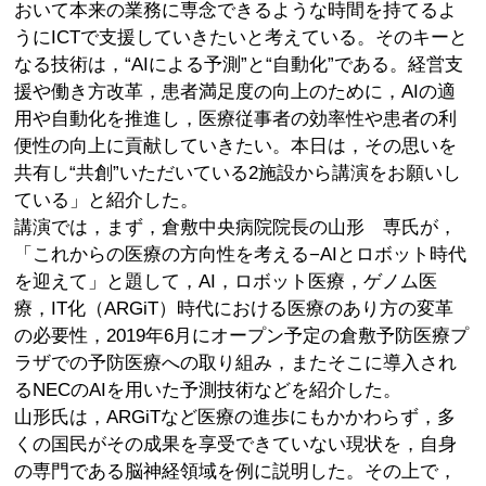
おいて本来の業務に専念できるような時間を持てるよ
うにICTで支援していきたいと考えている。そのキーと
なる技術は，“AIによる予測”と“自動化”である。経営支
援や働き方改革，患者満足度の向上のために，AIの適
用や自動化を推進し，医療従事者の効率性や患者の利
便性の向上に貢献していきたい。本日は，その思いを
共有し“共創”いただいている2施設から講演をお願いし
ている」と紹介した。
講演では，まず，倉敷中央病院院長の山形 専氏が，
「これからの医療の方向性を考える−AIとロボット時代
を迎えて」と題して，AI，ロボット医療，ゲノム医
療，IT化（ARGiT）時代における医療のあり方の変革
の必要性，2019年6月にオープン予定の倉敷予防医療プ
ラザでの予防医療への取り組み，またそこに導入され
るNECのAIを用いた予測技術などを紹介した。
山形氏は，ARGiTなど医療の進歩にもかかわらず，多
くの国民がその成果を享受できていない現状を，自身
の専門である脳神経領域を例に説明した。その上で，