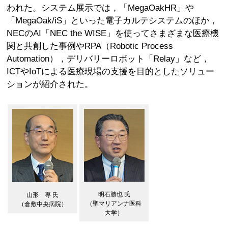
われた。システム展示では，「MegaOakHR」や
「MegaOak/iS」といった電子カルテシステムのほか，
NECのAI「NEC the WISE」を使ってさまざまな医療機
関と共創した事例やRPA（Robotic Process
Automation），デリバリーロボット「Relay」など，
ICTやIoTによる医療現場の支援を目的としたソリュー
ションが紹介された。
明石勝也 氏
山形 専 氏
（聖マリアンナ医科
（倉敷中央病院）
大学）