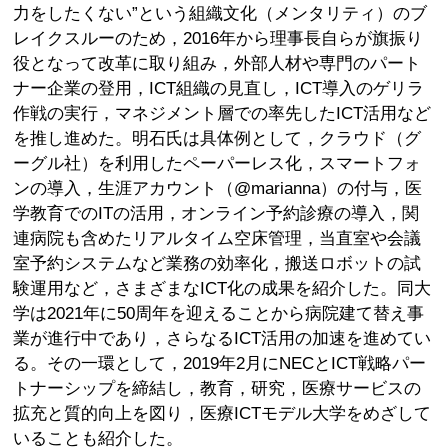
力をしたくない”という組織文化（メンタリティ）のブ
レイクスルーのため，2016年から理事長自らが旗振り
役となって改革に取り組み，外部人材や専門のパート
ナー企業の登用，ICT組織の見直し，ICT導入のゲリラ
作戦の実行，マネジメント層での率先したICT活用など
を推し進めた。明石氏は具体例として，クラウド（グ
ーグル社）を利用したペーパーレス化，スマートフォ
ンの導入，生涯アカウント（@marianna）の付与，医
学教育でのITの活用，オンライン予約診療の導入，関
連病院も含めたリアルタイム空床管理，当直室や会議
室予約システムなど業務の効率化，搬送ロボットの試
験運用など，さまざまなICT化の成果を紹介した。同大
学は2021年に50周年を迎えることから病院建て替え事
業が進行中であり，さらなるICT活用の加速を進めてい
る。その一環として，2019年2月にNECとICT戦略パー
トナーシップを締結し，教育，研究，医療サービスの
拡充と質的向上を図り，医療ICTモデル大学をめざして
いることも紹介した。