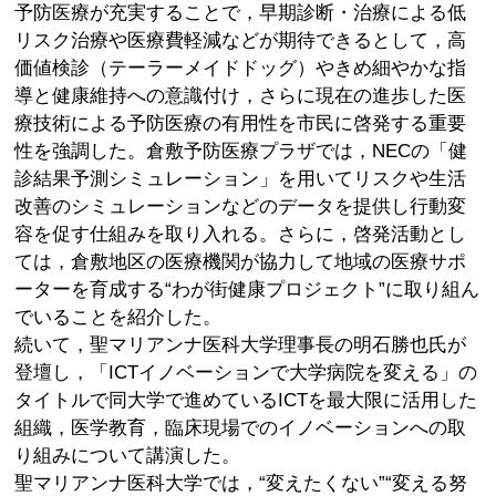
予防医療が充実することで，早期診断・治療による低
リスク治療や医療費軽減などが期待できるとして，高
価値検診（テーラーメイドドッグ）やきめ細やかな指
導と健康維持への意識付け，さらに現在の進歩した医
療技術による予防医療の有用性を市民に啓発する重要
性を強調した。倉敷予防医療プラザでは，NECの「健
診結果予測シミュレーション」を用いてリスクや生活
改善のシミュレーションなどのデータを提供し行動変
容を促す仕組みを取り入れる。さらに，啓発活動とし
ては，倉敷地区の医療機関が協力して地域の医療サポ
ーターを育成する“わが街健康プロジェクト”に取り組ん
でいることを紹介した。
続いて，聖マリアンナ医科大学理事長の明石勝也氏が
登壇し，「ICTイノベーションで大学病院を変える」の
タイトルで同大学で進めているICTを最大限に活用した
組織，医学教育，臨床現場でのイノベーションへの取
り組みについて講演した。
聖マリアンナ医科大学では，“変えたくない”“変える努