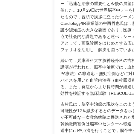
ー「迅速な治療の重要性と今後の展望
催した。10月29日の世界脳卒中デー
たもので，冒頭で挨拶に立ったシーメ
Cardiology/IR事業部の中西哲也氏
護や認知症の大きな要因であり，医療
点で社会的な課題であると述べ，シー
アとして，画像診断をはじめとする広
フォリオを活用し，解決を図っていき
続いて，兵庫医科大学脳神経外科の吉
講演が行われた。脳卒中治療では，血栓溶
PA療法）の非適応・無効症例などに対
バイスを用いた血管内治療（血栓回収
る。また，発症からより長時間が経過
効性を検証する臨床試験（RESCUE-Jap
吉村氏は，脳卒中治療の現状をこのよ
可能性が12％減少するとのデータを
が不可能な一次救急病院に搬送された場合
幹動脈閉塞例は脳卒中センターへ転送（
送中にrt-PA点滴を行うことで，脳