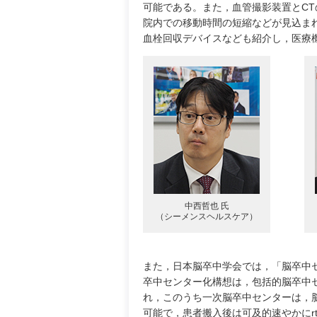
可能である。また，血管撮影装置とCT
院内での移動時間の短縮などが見込まれ
血栓回収デバイスなども紹介し，医療
中西哲也 氏
（シーメンスヘルスケア）
また，日本脳卒中学会では，「脳卒中
卒中センター化構想は，包括的脳卒中
れ，このうち一次脳卒中センターは，脳
可能で，患者搬入後は可及的速やかにr