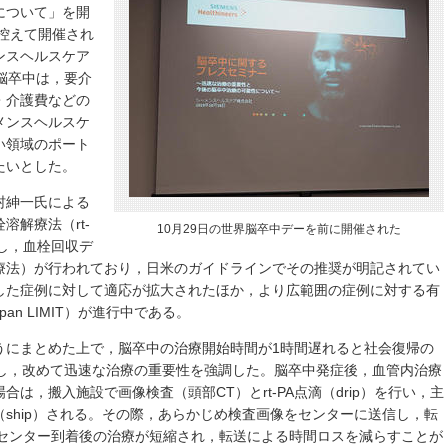
について」を開
を控えて開催され
ンスヘルスケア
は，脳卒中は，要介
・介護費などの
メンスヘルスケ
い領域のポート
たいとした。
村紳一氏による
解療法（rt-
10月29日の世界脳卒中デーを前に開催された
し，血栓回収デ
療法）が行われており，日米のガイドラインでその推奨が明記されてい
した症例に対して適応が拡大されたほか，より広範囲の症例に対する有
an LIMIT）が進行中である。
うにまとめた上で，脳卒中の治療開始時間が1時間遅れると社会復帰の
示し，改めて迅速な治療の重要性を強調した。脳卒中発症後，血管内治療
は，搬入施設で画像検査（頭部CT）とrt-PA点滴（drip）を行い，主
ship）される。その際，あらかじめ検査画像をセンターに送信し，転
卒中センター到着後の治療が短縮され，転送による時間ロスを減らすことが