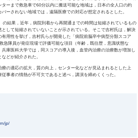
ンターまで救急車で60分以内に搬送可能な地域は，日本の全人口の約
，カバーされない地域では，遠隔医療での対応が想定されるとした。
n研究）の結果，近年，病院到着から再開通までの時間は短縮されているもの
然として短縮されていないことが示されている。そこで吉村氏は，解決
の有用性を挙げ，吉村氏らが開発した「病院前脳卒中病型分類スコア
これは救急隊員が発症現場で評価可能な項目（年齢，既往歴，意識状態な
，兵庫医科大学では，同スコアの導入後，血管内治療の治療数が増加し
となどが紹介された。
治療の適応の拡大，質の向上，センター化などが見込まれるとした上
療従事者の情熱が不可欠であると述べ，講演を締めくくった。
m/jp/