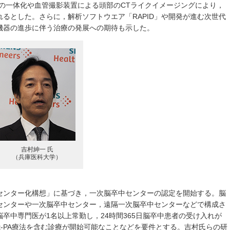
の一体化や血管撮影装置による頭部のCTライクイメージングにより，
るとした。さらに，解析ソフトウエア「RAPID」や開発が進む次世代
機器の進歩に伴う治療の発展への期待も示した。
吉村紳一 氏
（兵庫医科大学）
センター化構想」に基づき，一次脳卒中センターの認定を開始する。脳
センターや一次脳卒中センター，遠隔一次脳卒中センターなどで構成さ
卒中専門医が1名以上常勤し，24時間365日脳卒中患者の受け入れが
t-PA療法を含む診療が開始可能なことなどを要件とする。吉村氏らの研