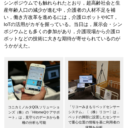
シンポジウムでも触れられたとおり，超高齢社会と生
産年齢人口の減少が進む中，介護者の人材不足を補
い，働き方改革を進めるには，介護ロボットやICT，
IoTの活用がカギを握っている。当日は，展示会・シン
ポジウムとも多くの参加があり，介護現場から介護ロ
ボットなどの技術に大きな期待が寄せられているのが
うかがえた。
「リコーみまもりベッドセンサー
コニカミノルタQOLソリューショ
システム」〔（株）リコー〕は，
ンズ（株）の「HitomeQケアサポ
ベッドの脚部に設置したセンサー
ート」は，見守りのデータから各
で重心位置の情報を基に利用者の
種の分析も可能
状態を分析