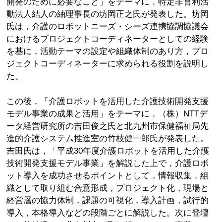
開発のために必要なこと」をテーマに，特定非営利活
動法人結人の紬理事長の坊岡正之氏が発表した。坊岡
氏は，介護のロボットニーズ・シーズ連携協調協議会
におけるプロジェクトコーディネーターとしての経験
を基に，活動テーマの設定や組織体制のあり方，プロ
ジェクトコーディネーターに求められる役割を説明し
た。
この後，「介護ロボットを活用した介護技術開発支援
モデル事業の成果と活用」をテーマに，（株）NTTデ
ータ経営研究所の吉田俊之氏と北九州市保健福祉局先
進的介護システム推進室の竹枝健一郎氏が発表した。
吉田氏は，「平成30年度介護ロボットを活用した介護
技術開発支援モデル事業」を解説した上で，介護ロボ
ット導入を成功させるポイントとして，情報収集，組
織として取り組む合意形成，プロジェクト化，現場と
経営層の協力体制，課題の可視化，導入計画，試行的
導入，本格導入などの段階ごとに解説した。次に登壇