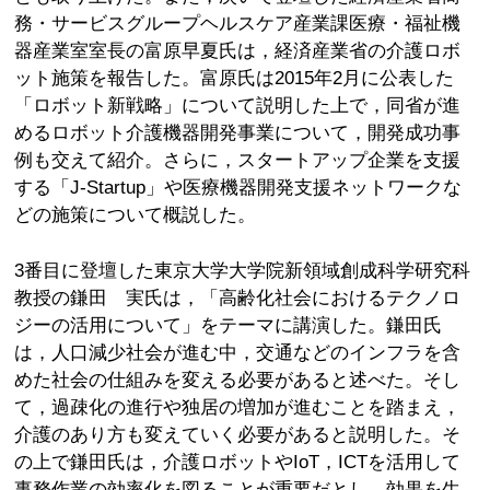
務・サービスグループヘルスケア産業課医療・福祉機
器産業室室長の富原早夏氏は，経済産業省の介護ロボ
ット施策を報告した。富原氏は2015年2月に公表した
「ロボット新戦略」について説明した上で，同省が進
めるロボット介護機器開発事業について，開発成功事
例も交えて紹介。さらに，スタートアップ企業を支援
する「J-Startup」や医療機器開発支援ネットワークな
どの施策について概説した。
3番目に登壇した東京大学大学院新領域創成科学研究科
教授の鎌田 実氏は，「高齢化社会におけるテクノロ
ジーの活用について」をテーマに講演した。鎌田氏
は，人口減少社会が進む中，交通などのインフラを含
めた社会の仕組みを変える必要があると述べた。そし
て，過疎化の進行や独居の増加が進むことを踏まえ，
介護のあり方も変えていく必要があると説明した。そ
の上で鎌田氏は，介護ロボットやIoT，ICTを活用して
事務作業の効率化を図ることが重要だとし，効果を生