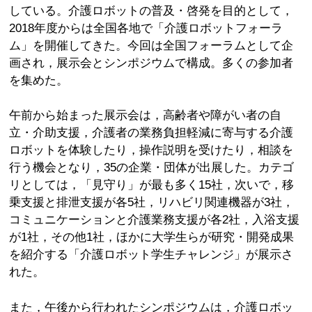
している。介護ロボットの普及・啓発を目的として，
2018年度からは全国各地で「介護ロボットフォーラ
ム」を開催してきた。今回は全国フォーラムとして企
画され，展示会とシンポジウムで構成。多くの参加者
を集めた。
午前から始まった展示会は，高齢者や障がい者の自
立・介助支援，介護者の業務負担軽減に寄与する介護
ロボットを体験したり，操作説明を受けたり，相談を
行う機会となり，35の企業・団体が出展した。カテゴ
リとしては，「見守り」が最も多く15社，次いで，移
乗支援と排泄支援が各5社，リハビリ関連機器が3社，
コミュニケーションと介護業務支援が各2社，入浴支援
が1社，その他1社，ほかに大学生らが研究・開発成果
を紹介する「介護ロボット学生チャレンジ」が展示さ
れた。
また，午後から行われたシンポジウムは，介護ロボッ