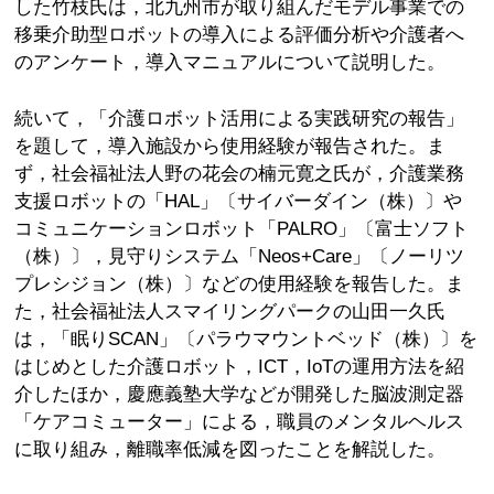
した竹枝氏は，北九州市が取り組んだモデル事業での
移乗介助型ロボットの導入による評価分析や介護者へ
のアンケート，導入マニュアルについて説明した。
続いて，「介護ロボット活用による実践研究の報告」
を題して，導入施設から使用経験が報告された。ま
ず，社会福祉法人野の花会の楠元寛之氏が，介護業務
支援ロボットの「HAL」〔サイバーダイン（株）〕や
コミュニケーションロボット「PALRO」〔富士ソフト
（株）〕，見守りシステム「Neos+Care」〔ノーリツ
プレシジョン（株）〕などの使用経験を報告した。ま
た，社会福祉法人スマイリングパークの山田一久氏
は，「眠りSCAN」〔パラウマウントベッド（株）〕を
はじめとした介護ロボット，ICT，IoTの運用方法を紹
介したほか，慶應義塾大学などが開発した脳波測定器
「ケアコミューター」による，職員のメンタルヘルス
に取り組み，離職率低減を図ったことを解説した。