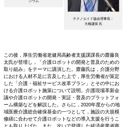
ジウム
テクノエイド協会理事長：
大橋謙策 氏
この後，厚生労働省老健局高齢者支援課課長の齋藤良
太氏が登壇し，「介護ロボットの開発と普及のための
取り組み」をテーマに講演した。齋藤氏は，介護分野
における人材不足に言及した上で，厚生労働省が策定
した「介護・福祉サービス改革プラン」とその中にお
ける介護ロボット施策について説明。介護現場革新会
議や介護ロボットの開発・実証・普及のプラットフォ
ーム構築などを解説した。さらに，2020年度からの地
域医療介護総合確保基金の一つとして，施設の大規模
修繕に合わせて介護ロボットなどの導入支援を行うこ
とも取り上げた。また，次いで登壇した経済産業省商