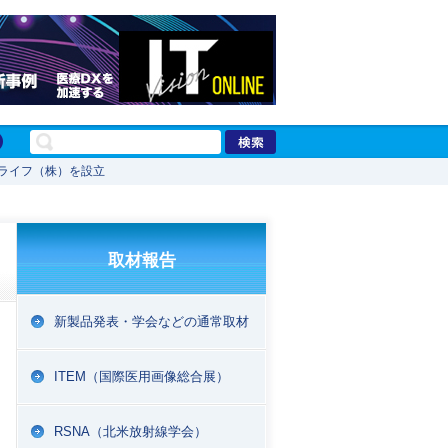
ライフ（株）を設立
取材報告
新製品発表・学会などの通常取材
ITEM（国際医用画像総合展）
RSNA（北米放射線学会）