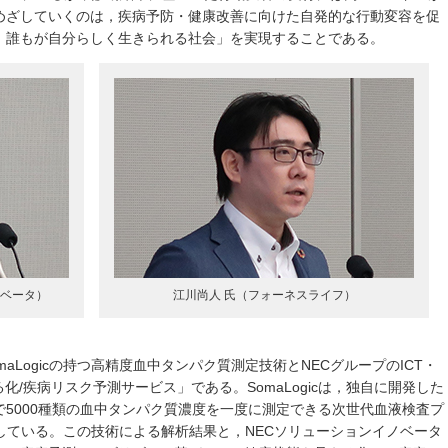
めざしていくのは，疾病予防・健康改善に向けた自発的な行動変容を促
。誰もが自分らしく生きられる社会」を実現することである。
ノベータ）
江川尚人 氏（フォーネスライフ）
aLogicの持つ高精度血中タンパク質測定技術とNECグループのICT・
化/疾病リスク予測サービス」である。SomaLogicは，独自に開発した
5000種類の血中タンパク質濃度を一度に測定できる次世代血液検査プ
開発している。この技術による解析結果と，NECソリューションイノベータ