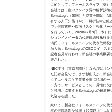
目的として，フォーネスライフ（株）
会社では，血中タンパク質の解析技術
SomaLogic（米国）と協業を開始，N
有する人工知能（AI）・解析技術と組
で，健康状態や疾病リスク可視化サー
を行っていく。2020年7月9日（木）に
ションイノベータの代表取締役執行
清氏，フォーネスライフの代表取締役
尚人氏，SomaLogicのCEOロイ・ス
記者会見が行われ，新会社の事業概要
表された。
NEC本社（東京都港区）ならびにオン
た記者会見では，まず杉山氏が，新会
タではヘルスケア事業を重点領域の一
一方で，サービスとしての一貫性に欠
と説明。協業するSomaLogicの最新
気込みを語った。
続いて，新会社フォーネスライフの代
本の健康診断受診率（20歳以上）は約