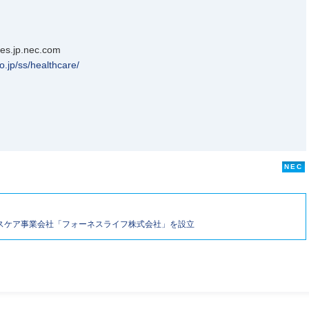
es.jp.nec.com
o.jp/ss/healthcare/
NEC
スケア事業会社「フォーネスライフ株式会社」を設立