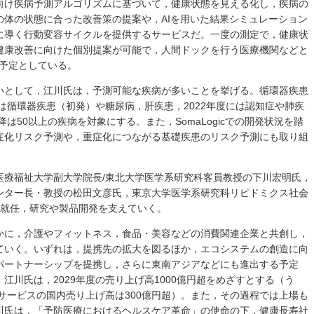
向け疾病予測アルゴリズムに基づいて，健康状態を見える化し，疾病の
の体の状態に合った改善策の提案や，AIを用いた結果シミュレーション
に導く行動変容サイクルを提供するサービスだ。一度の測定で，健康状
健康改善に向けた個別提案が可能で，人間ドックを行う医療機関などと
る予定としている。
いとして，江川氏は，予測可能な疾病が多いことを挙げる。循環器疾患
には循環器疾患（初発）や糖尿病，肝疾患，2022年度には認知症や肺疾
降は50以上の疾病を対象にする。また，SomaLogicでの開発状況を踏
症化リスク予測や，重症化につながる基礎疾患のリスク予測にも取り組
医療福祉大学副大学院長/東北大学医学系研究科客員教授の下川宏明氏，
ンター長・教授の松田文彦氏，東京大学医学系研究科リピドミクス社会
が就任，研究や製品開発を支えていく。
かに，介護やフィットネス，食品・美容などの消費関連企業と共創し，
ていく。いずれは，提携先の拡大を図るほか，エコシステムの創造に向
パートナーシップを提携し，さらに東南アジアなどにも進出する予定
江川氏は，2029年度の売り上げ高1000億円超をめざすとする（う
サービスの国内売り上げ高は300億円超）。また，その過程では上場も
川氏は，「予防医療におけるヘルスケア革命」の使命の下，健康長寿社