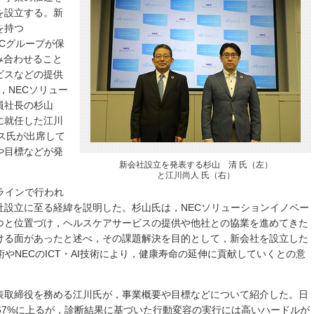
を設立する。新
を持つ
ECグループが保
み合わせること
ビスなどの提供
，NECソリュー
役員社長の杉山
に就任した江川
ミス氏が出席して
や目標などが発
新会社設立を発表する杉山 清 氏（左）
と江川尚人 氏（右）
ラインで行われ
社設立に至る経緯を説明した。杉山氏は，NECソリューションイノベー
つと位置づけ，ヘルスケアサービスの提供や他社との協業を進めてきた
ける面があったと述べ，その課題解決を目的として，新会社を設立した
技術やNECのICT・AI技術により，健康寿命の延伸に貢献していくとの意
表取締役を務める江川氏が，事業概要や目標などについて紹介した。日
67%に上るが，診断結果に基づいた行動変容の実行には高いハードルが