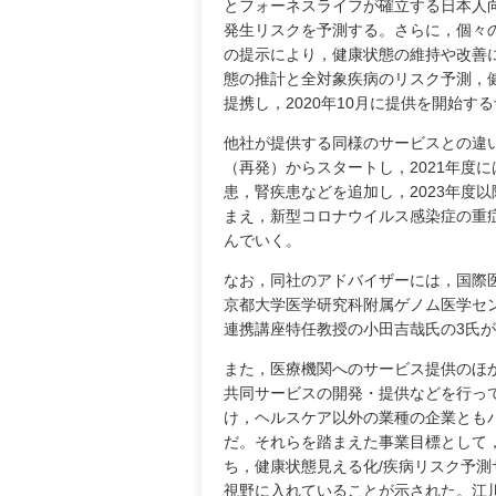
とフォーネスライフが確立する日本人
発生リスクを予測する。さらに，個々
の提示により，健康状態の維持や改善
態の推計と全対象疾病のリスク予測，
提携し，2020年10月に提供を開始す
他社が提供する同様のサービスとの違
（再発）からスタートし，2021年度
患，腎疾患などを追加し，2023年度以
まえ，新型コロナウイルス感染症の重
んでいく。
なお，同社のアドバイザーには，国際
京都大学医学研究科附属ゲノム医学セ
連携講座特任教授の小田吉哉氏の3氏
また，医療機関へのサービス提供のほ
共同サービスの開発・提供などを行っ
け，ヘルスケア以外の業種の企業とも
だ。それらを踏まえた事業目標として，
ち，健康状態見える化/疾病リスク予測
視野に入れていることが示された。江