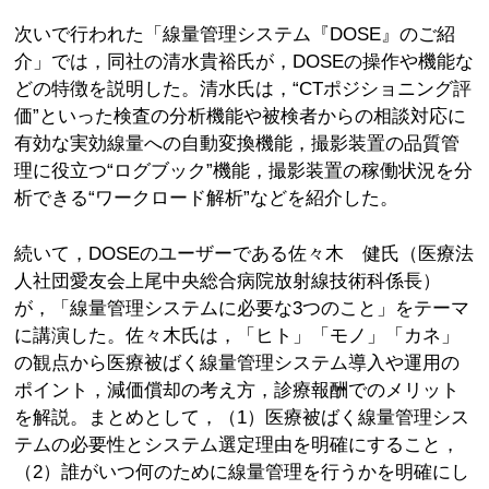
次いで行われた「線量管理システム『DOSE』のご紹
介」では，同社の清水貴裕氏が，DOSEの操作や機能な
どの特徴を説明した。清水氏は，“CTポジショニング評
価”といった検査の分析機能や被検者からの相談対応に
有効な実効線量への自動変換機能，撮影装置の品質管
理に役立つ“ログブック”機能，撮影装置の稼働状況を分
析できる“ワークロード解析”などを紹介した。
続いて，DOSEのユーザーである佐々木 健氏（医療法
人社団愛友会上尾中央総合病院放射線技術科係長）
が，「線量管理システムに必要な3つのこと」をテーマ
に講演した。佐々木氏は，「ヒト」「モノ」「カネ」
の観点から医療被ばく線量管理システム導入や運用の
ポイント，減価償却の考え方，診療報酬でのメリット
を解説。まとめとして，（1）医療被ばく線量管理シス
テムの必要性とシステム選定理由を明確にすること，
（2）誰がいつ何のために線量管理を行うかを明確にし