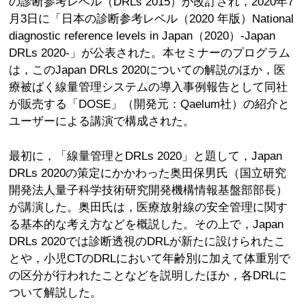
の診断参考レベル（DRLs 2015）が改訂され，2020年7
月3日に「日本の診断参考レベル（2020 年版）National
diagnostic reference levels in Japan（2020）-Japan
DRLs 2020-」が公表された。本セミナーのプログラム
は，このJapan DRLs 2020についての解説のほか，医
療被ばく線量管理システムの導入事例報告として同社
が販売する「DOSE」（開発元：Qaelum社）の紹介と
ユーザーによる講演で構成された。
最初に，「線量管理とDRLs 2020」と題して，Japan
DRLs 2020の策定にかかわった奥田保男氏（国立研究
開発法人量子科学技術研究開発機構情報基盤部部長）
が講演した。奥田氏は，医療放射線の安全管理に関す
る基本的な考え方などを概説した。その上で，Japan
DRLs 2020では診断透視のDRLが新たに設けられたこ
とや，小児CTのDRLにおいて年齢別に加えて体重別で
の区分が行われたことなどを説明したほか，各DRLに
ついて解説した。