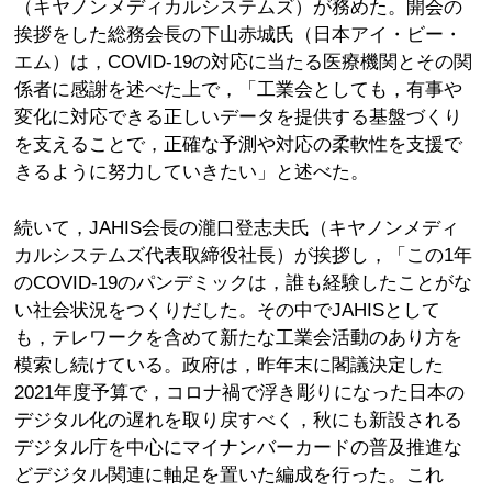
（キヤノンメディカルシステムズ）が務めた。開会の
挨拶をした総務会長の下山赤城氏（日本アイ・ビー・
エム）は，COVID-19の対応に当たる医療機関とその関
係者に感謝を述べた上で，「工業会としても，有事や
変化に対応できる正しいデータを提供する基盤づくり
を支えることで，正確な予測や対応の柔軟性を支援で
きるように努力していきたい」と述べた。
続いて，JAHIS会長の瀧口登志夫氏（キヤノンメディ
カルシステムズ代表取締役社長）が挨拶し，「この1年
のCOVID-19のパンデミックは，誰も経験したことがな
い社会状況をつくりだした。その中でJAHISとして
も，テレワークを含めて新たな工業会活動のあり方を
模索し続けている。政府は，昨年末に閣議決定した
2021年度予算で，コロナ禍で浮き彫りになった日本の
デジタル化の遅れを取り戻すべく，秋にも新設される
デジタル庁を中心にマイナンバーカードの普及推進な
どデジタル関連に軸足を置いた編成を行った。これ