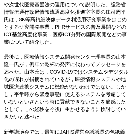
や次世代医療基盤法の運用について説明した。総務省
情報流通行政局情報流通高度化推進室室長の庄司周平
氏は，8K等高精細映像データ利活用研究事業をはじめ
とする研究開発事業，PHRサービスの普及展開などの
ICT基盤高度化事業，医療ICT分野の国際展開などの事
業について紹介した。
最後に，医療情報システム開発センター理事長の山本
隆一氏が，例年の乾杯の発声に代わってメッセージを
述べた。山本氏は，COVID-19ではシステムやデジタル
化の遅れが指摘されているが，医療情報システムや地
域医療連携システムに機能がないわけではない。しか
し，平常時から緊急事態に使えるシステムを考慮して
いないといざという時に貢献できないことを痛感した
として，この経験を今後に生かせるように検討してい
きたいと述べた。
新年講演会では，最初にJAHIS運営会議議長の色紙義