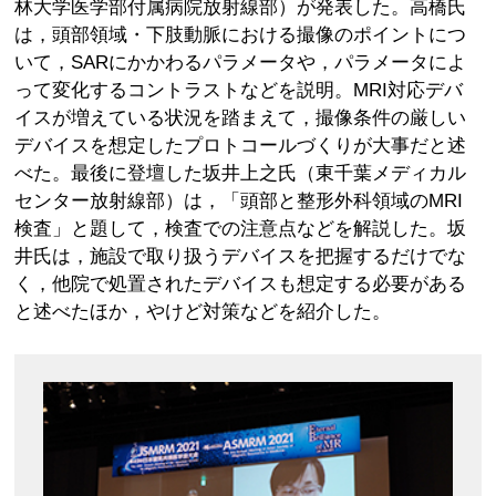
林大学医学部付属病院放射線部）が発表した。高橋氏
は，頭部領域・下肢動脈における撮像のポイントにつ
いて，SARにかかわるパラメータや，パラメータによ
って変化するコントラストなどを説明。MRI対応デバ
イスが増えている状況を踏まえて，撮像条件の厳しい
デバイスを想定したプロトコールづくりが大事だと述
べた。最後に登壇した坂井上之氏（東千葉メディカル
センター放射線部）は，「頭部と整形外科領域のMRI
検査」と題して，検査での注意点などを解説した。坂
井氏は，施設で取り扱うデバイスを把握するだけでな
く，他院で処置されたデバイスも想定する必要がある
と述べたほか，やけど対策などを紹介した。