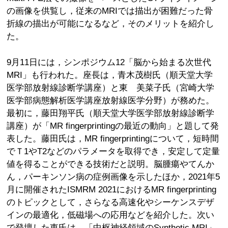
の画像を供覧し，従来のMRIでは描出が困難だった骨
折線の描出が可能になるなど，そのメリットを紹介し
た。
9月11日には，シンポジウム12「脳から始まる次世代
MRI」も行われた。座長は，青木茂樹氏（順天堂大学
医学部放射線診断学講座）と東 美菜子氏（宮崎大学
医学部病態解析医学講座放射線医学分野）が務めた。
最初に，藤田翔平氏（順天堂大学医学部放射線診断学
講座）が「MR fingerprintingの最近の動向」と題して発
表した。藤田氏は，MR fingerprintingについて，短時間
でＴ1やT2などのパラメータを取得でき，安定して定量
値を得ることができる技術だと説明。脳腫瘍やてんか
ん，パーキンソン病の症例画像を示したほか，2021年5
月に開催されたISMRM 2021におけるMR fingerprinting
のトピックとして，さらなる高速化やシーケンスデザ
インの最適化，低磁場への応用などを紹介した。次い
で登壇した東氏は，「中枢神経領域のSynthetic MRI」