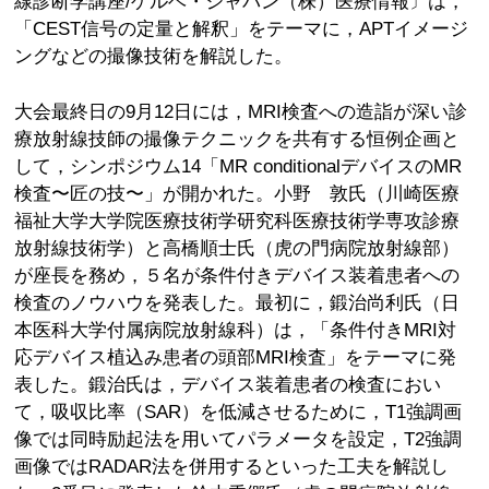
線診断学講座/ゲルベ・ジャパン（株）医療情報〕は，
「CEST信号の定量と解釈」をテーマに，APTイメージ
ングなどの撮像技術を解説した。
大会最終日の9月12日には，MRI検査への造詣が深い診
療放射線技師の撮像テクニックを共有する恒例企画と
して，シンポジウム14「MR conditionalデバイスのMR
検査〜匠の技〜」が開かれた。小野 敦氏（川崎医療
福祉大学大学院医療技術学研究科医療技術学専攻診療
放射線技術学）と高橋順士氏（虎の門病院放射線部）
が座長を務め，５名が条件付きデバイス装着患者への
検査のノウハウを発表した。最初に，鍛治尚利氏（日
本医科大学付属病院放射線科）は，「条件付きMRI対
応デバイス植込み患者の頭部MRI検査」をテーマに発
表した。鍛治氏は，デバイス装着患者の検査におい
て，吸収比率（SAR）を低減させるために，T1強調画
像では同時励起法を用いてパラメータを設定，T2強調
画像ではRADAR法を併用するといった工夫を解説し