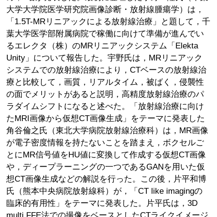
大学大学院医学研究院画像診断・放射線腫瘍学）は，
「1.5T-MRリニアックによる放射線治療」と題して，千
葉大学医学部附属病院で稼働に向けて準備が進んでい
るエレクタ（株）のMRリニアックシステム「Elekta
Unity」について報告した。宇野氏は，MRリニアック
システムでの放射線治療により，CTベースの放射線治
療と比較して，画質，リアルタイム，被ばく，侵襲性
の面でメリットがあると説明，高精度放射線治療のパ
ラダイムシフトになると述べた。「放射線治療に向け
たMRI画像から仮想CT画像生成」をテーマに発表した
角谷倫之氏（東北大学病院放射線治療科）は，MR画像
が電子密度情報を持たないことを踏まえ，ボクセルご
とにMR信号値をHU値に変換して作成する仮想CT画像
や，ディープラーニングの一つであるGANを用いた仮
想CT画像生成などの解説を行った。この後，片平和博
氏（熊本中央病院放射線科）が，「CT like imagingの
臨床的有用性」をテーマに発表した。片平氏は，3D
multi FFE法での撮像をベースとしたCTライクイメージ