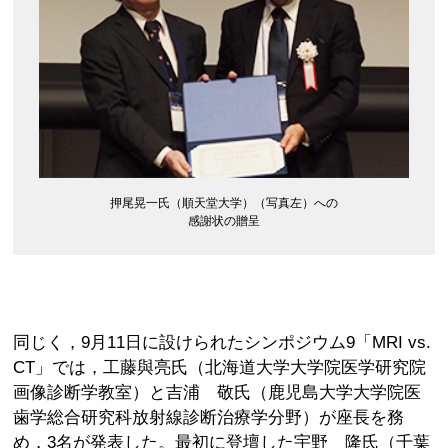
押尾晃一氏（順天堂大学）（写真左）への
感謝状の贈呈
同じく，9月11日に設けられたシンポジウム9「MRI vs.
CT」では，工藤與亮氏（北海道大学大学院医学研究院
画像診断学教室）と吉浦 敬氏（鹿児島大学大学院医
歯学総合研究科放射線診断治療学分野）が座長を務
め，3名が発表した。最初に登壇した宇野 隆氏（千葉