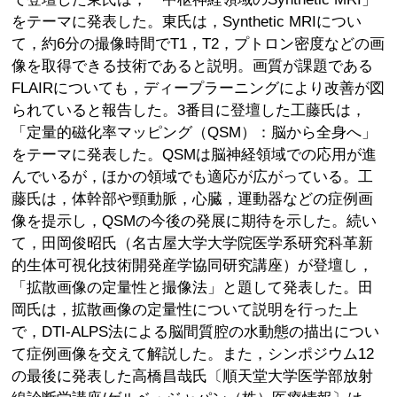
をテーマに発表した。東氏は，Synthetic MRIについ
て，約6分の撮像時間でT1，T2，プトロン密度などの画
像を取得できる技術であると説明。画質が課題である
FLAIRについても，ディープラーニングにより改善が図
られていると報告した。3番目に登壇した工藤氏は，
「定量的磁化率マッピング（QSM）：脳から全身へ」
をテーマに発表した。QSMは脳神経領域での応用が進
んでいるが，ほかの領域でも適応が広がっている。工
藤氏は，体幹部や頸動脈，心臓，運動器などの症例画
像を提示し，QSMの今後の発展に期待を示した。続い
て，田岡俊昭氏（名古屋大学大学院医学系研究科革新
的生体可視化技術開発産学協同研究講座）が登壇し，
「拡散画像の定量性と撮像法」と題して発表した。田
岡氏は，拡散画像の定量性について説明を行った上
で，DTI-ALPS法による脳間質腔の水動態の描出につい
て症例画像を交えて解説した。また，シンポジウム12
の最後に発表した高橋昌哉氏〔順天堂大学医学部放射