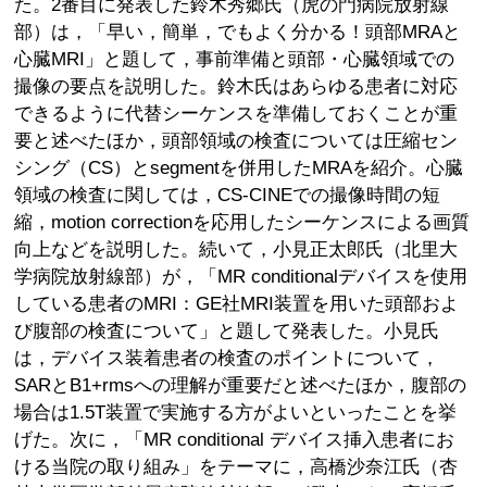
た。2番目に発表した鈴木秀郷氏（虎の門病院放射線
部）は，「早い，簡単，でもよく分かる！頭部MRAと
心臓MRI」と題して，事前準備と頭部・心臓領域での
撮像の要点を説明した。鈴木氏はあらゆる患者に対応
できるように代替シーケンスを準備しておくことが重
要と述べたほか，頭部領域の検査については圧縮セン
シング（CS）とsegmentを併用したMRAを紹介。心臓
領域の検査に関しては，CS-CINEでの撮像時間の短
縮，motion correctionを応用したシーケンスによる画質
向上などを説明した。続いて，小見正太郎氏（北里大
学病院放射線部）が，「MR conditionalデバイスを使用
している患者のMRI：GE社MRI装置を用いた頭部およ
び腹部の検査について」と題して発表した。小見氏
は，デバイス装着患者の検査のポイントについて，
SARとB1+rmsへの理解が重要だと述べたほか，腹部の
場合は1.5T装置で実施する方がよいといったことを挙
げた。次に，「MR conditional デバイス挿入患者にお
ける当院の取り組み」をテーマに，高橋沙奈江氏（杏