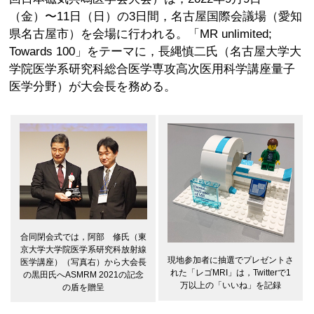
（金）〜11日（日）の3日間，名古屋国際会議場（愛知
県名古屋市）を会場に行われる。「MR unlimited;
Towards 100」をテーマに，長縄慎二氏（名古屋大学大
学院医学系研究科総合医学専攻高次医用科学講座量子
医学分野）が大会長を務める。
合同閉会式では，阿部 修氏（東
京大学大学院医学系研究科放射線
現地参加者に抽選でプレゼントさ
医学講座）（写真右）から大会長
れた「レゴMRI」は，Twitterで1
の黒田氏へASMRM 2021の記念
万以上の「いいね」を記録
の盾を贈呈