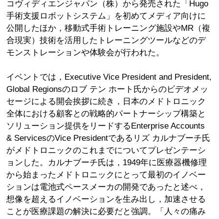
コヴィディエンジャパン（株）から発売された「Hugo
手術支援ロボットシステム」を初めてメディア向けに
公開したほか，移動式手術トレーニング施設やMR（複
合現実）技術を活用したトレーニングツールなどのデ
モンストレーションや体験会が行われた。
イベントでは，Executive Vice President and President,
Global Regionsのロブ テン ホート氏からのビデオメッ
セージによる開会挨拶に続き，日本のメドトロニック
全体における顧客との戦略的パートナーシップ構築と
ソリューション提供をリードするEnterprise Accounts
& ServicesのVice Presidentであるリズ カルナブーチ氏
がメドトロニックのこれまでについてプレゼンテーシ
ョンした。カルナブーチ氏は，1949年に医療器機修理
から始まったメドトロニックにとって最初のイノベー
ションは電池式ペースメーカの開発であったと述べ，
想像を超えるイノベーションを生み出し，加速させる
ことが医療課題の解決に必要だと強調。「人々の痛み