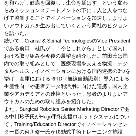
を和らげ，健康を回復し，生命を延ばす」という変わ
らぬミッションステートメントの下に，人と人をつな
げて協働することでイノベーションを加速し，よりよ
いアウトカムを生み出していくという同社のビジョン
を語った。
続いて，Cranial & Spinal TechnologiesのVice President
である前田 桂氏が，「今とこれから」として国内に
おける取り組みや今後の展望を紹介した。前田氏は国
内での取り組みとして，医療現場を支える物流，デジ
タルヘルス，イノベーションにおける国内連携の3つを
挙げ，倉庫におけるRFID（無線自動識別）導入による
生産性向上や患者データ利活用に向けた連携，国内企
業やアカデミアとの連携といった，患者のよりよいア
ウトカムのための取り組みを紹介した。
また，Surgical Robotics Senior Marketing Directorであ
る中川玲子氏がHugo手術支援ロボットシステムについ
て，Training/Education Directorでイノベーションセン
ター長の何川修一氏が移動式手術トレーニング施設