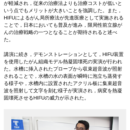
が軽減され，従来の治療法よりも治療コストが低いと
いう点でもメリットが大きいことを強調した。また，
HIFUによるがん局所療法が先進医療として実施される
ことで，日本においても普及が進み，限局性前立腺が
んの治療戦略の一つとなることが期待されると述べ
た。
講演に続き，デモンストレーションとして，HIFU装置
を使用したがん組織モデル熱凝固壊死の実演が行われ
た。水槽に挿入されたプローブから収束超音波が照射
されることで，水槽の水の表面が瞬時に泡立ち蒸発す
る様子や，水槽内に設置されたアクリル板に集束超音
波を照射して文字を刻む様子が実演され，病変を熱凝
固壊死させるHIFUの威力が示された。