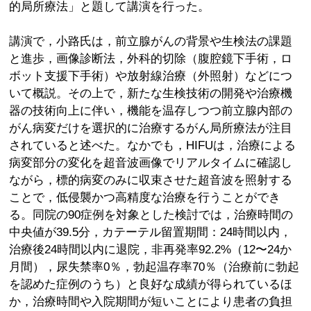
的局所療法」と題して講演を行った。
講演で，小路氏は，前立腺がんの背景や生検法の課題
と進歩，画像診断法，外科的切除（腹腔鏡下手術，ロ
ボット支援下手術）や放射線治療（外照射）などにつ
いて概説。その上で，新たな生検技術の開発や治療機
器の技術向上に伴い，機能を温存しつつ前立腺内部の
がん病変だけを選択的に治療するがん局所療法が注目
されていると述べた。なかでも，HIFUは，治療による
病変部分の変化を超音波画像でリアルタイムに確認し
ながら，標的病変のみに収束させた超音波を照射する
ことで，低侵襲かつ高精度な治療を行うことができ
る。同院の90症例を対象とした検討では，治療時間の
中央値が39.5分，カテーテル留置期間：24時間以内，
治療後24時間以内に退院，非再発率92.2%（12〜24か
月間），尿失禁率0％，勃起温存率70％（治療前に勃起
を認めた症例のうち）と良好な成績が得られているほ
か，治療時間や入院期間が短いことにより患者の負担