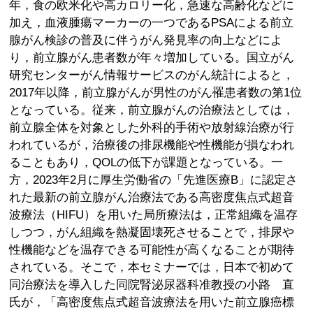
年，食の欧米化や高カロリー化，急速な高齢化などに
加え，血液腫瘍マーカーの一つであるPSAによる前立
腺がん検診の普及に伴うがん発見率の向上などによ
り，前立腺がん患者数が年々増加している。国立がん
研究センターがん情報サービスのがん統計によると，
2017年以降，前立腺がんが男性のがん罹患者数の第1位
となっている。従来，前立腺がんの治療法としては，
前立腺全体を対象とした外科的手術や放射線治療が行
われているが，治療後の排尿機能や性機能が損なわれ
ることもあり，QOLの低下が課題となっている。一
方，2023年2月に厚生労働省の「先進医療B」に認定さ
れた最新の前立腺がん治療法である高密度焦点式超音
波療法（HIFU）を用いた局所療法は，正常組織を温存
しつつ，がん組織を熱凝固壊死させることで，排尿や
性機能などを温存できる可能性が高くなることが期待
されている。そこで，本セミナーでは，日本で初めて
同治療法を導入した同院腎泌尿器科准教授の小路 直
氏が，「高密度焦点式超音波療法を用いた前立腺癌標