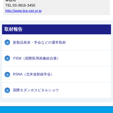
TEL 03-3816-3450
http://www.jira-net.or.jp
取材報告
新製品発表・学会などの通常取材
ITEM（国際医用画像総合展）
RSNA（北米放射線学会）
国際モダンホスピタルショウ