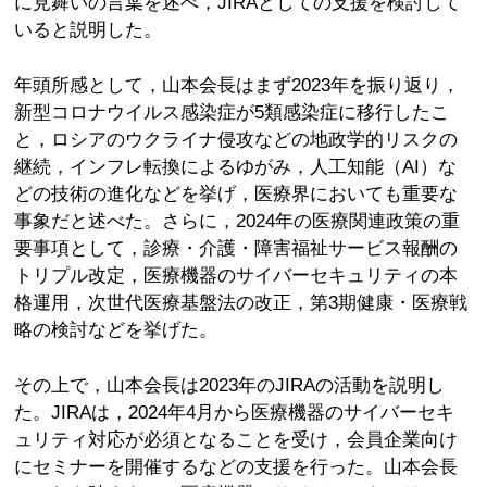
に見舞いの言葉を述べ，JIRAとしての支援を検討して
いると説明した。
年頭所感として，山本会長はまず2023年を振り返り，
新型コロナウイルス感染症が5類感染症に移行したこ
と，ロシアのウクライナ侵攻などの地政学的リスクの
継続，インフレ転換によるゆがみ，人工知能（AI）な
どの技術の進化などを挙げ，医療界においても重要な
事象だと述べた。さらに，2024年の医療関連政策の重
要事項として，診療・介護・障害福祉サービス報酬の
トリプル改定，医療機器のサイバーセキュリティの本
格運用，次世代医療基盤法の改正，第3期健康・医療戦
略の検討などを挙げた。
その上で，山本会長は2023年のJIRAの活動を説明し
た。JIRAは，2024年4月から医療機器のサイバーセキ
ュリティ対応が必須となることを受け，会員企業向け
にセミナーを開催するなどの支援を行った。山本会長