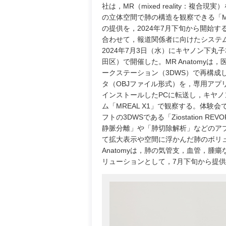
社は，MR（mixed reality：複合現
の立体空間で肺の構造を観察できる「MR 
の提供を，2024年7月下旬から開始す
合わせて，報道関係者に向けたシステ
2024年7月3日（水）にキヤノン下丸
田区）で開催した。MR Anatomyは
ークステーション（3DWS）で再構成
タ（OBJファイル形式）を，専用アプ
インストールしたPCに転送し，キヤノ
ム「MREAL X1」で観察する。体験
フトの3DWSである「Ziostation RE
静脈分離」や「肺切除解析」などのアプ
て拡大表示や空間に浮かんだ肺のボリ
Anatomyは，肺の気管支，血管，
リューションとして，7月下旬から提