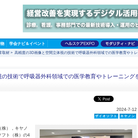
版物
学会ナビ＆イベント
常取材
>
高精度の3D画像と空間立体視の技術で呼吸器外科領域での医学教育やト
視の技術で呼吸器外科領域での医学教育やトレーニング
2024-7-12
ザイオソフト
キヤノン
（株），キヤノ
ソフト（株）の4