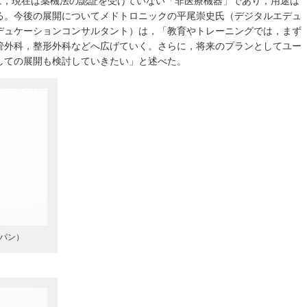
myは，現在は薬機法の認証を受けていない「非医療機器」であり，用途は
る。今後の展開についてメドトロニックの平尾崇史氏（デジタルエデュ
デュケーションコンサルタント）は，「教育やトレーニングでは，まず
管外科，整形外科などへ広げていく。さらに，将来のプランとしてユー
しての展開も検討していきたい」と述べた。
パン）