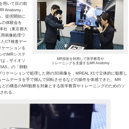
実）を用いて目の前
Anatomy」
る。提供開始に
ムの体験会を
子本社（東京都大
，医用画像処理ワ
したCT検査デー
リケーションを
ンのMRシステ
MR技術を利用して医学教育や
会では，ザイオソ
トレーニングを支援するMR Anatomy
VORAS」の「肺動
リケーションで処理した肺の3D画像を，MREAL X1で立体的に観察し
ュームデータを手で掴んで回転させるなどの操作を体感できた。MR
腫瘍などの構造のMR観察を対象とする医学教育やトレーニングのためのソ
供される。