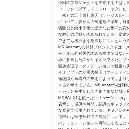
今回のプロジェクトを主導するのは，
ロニック（以下，メドトロニック）だ
（株）の五十嵐礼恵氏（サージカルイノベ
について，肺がんの罹患数の増加，解
切除など縮小手術の拡大など術式の変
な解剖の理解が求められている。従来
できても奥行きを把握しにくいという課題
MR Anatomyの開発プロジェクトは
モデルは外科医の求める水準ではなか
めに参画したのがザイオソフトだ。ザイオソフト
画像処理ワークステーションで豊富な
イオソフトの友重大輔氏（マーケティング
像認識や再構成の技術によって，より
きると考えている。MR Anatomyは肺の
ーションを生かしてさまざまな領域へ
MREAL X1を使ったソリューショ
表示し，場所や時間，認識のギャップ
な業界で活用されている。キヤノンの村
進部）は医療分野での展開について，
のシミュレーションを可能にすること