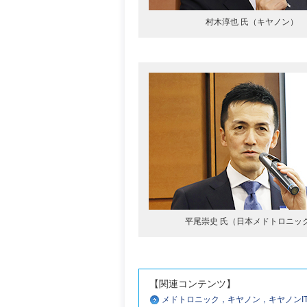
村木淳也 氏（キヤノン）
平尾崇史 氏（日本メドトロニッ
【関連コンテンツ】
メドトロニック，キヤノン，キヤノンI