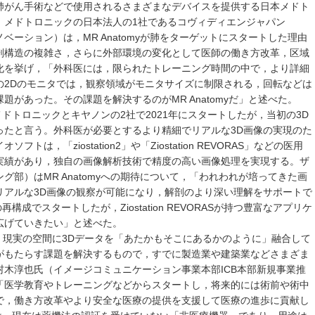
肺がん手術などで使用されるさまざまなデバイスを提供する日本メドト
。メドトロニックの日本法人の1社であるコヴィディエンジャパン
ーション）は，MR Anatomyが肺をターゲットにスタートした理由
剖構造の複雑さ，さらに外部環境の変化として医師の働き方改革，区域
化を挙げ，「外科医には，限られたトレーニング時間の中で，より詳細
の2Dのモニタでは，観察領域がモニタサイズに制限される，回転などは
があった。その課題を解決するのがMR Anatomyだ」と述べた。
，メドトロニックとキヤノンの2社で2021年にスタートしたが，当初の3D
ったと言う。外科医が必要とするより精細でリアルな3D画像の実現のた
は，「ziostation2」や「Ziostation REVORAS」などの医用
実績があり，独自の画像解析技術で精度の高い画像処理を実現する。ザ
部）はMR Anatomyへの期待について，「われわれが培ってきた画
リアルな3D画像の観察が可能になり，解剖のより深い理解をサポートで
再構成でスタートしたが，Ziostation REVORASが持つ豊富なアプリケ
広げていきたい」と述べた。
ンは，現実の空間に3Dデータを「あたかもそこにあるかのように」融合して
がもたらす課題を解決するもので，すでに製造業や建築業などさまざま
木淳也氏（イメージコミュニケーション事業本部ICB本部新規事業推
「医学教育やトレーニングなどからスタートし，将来的には術前や術中
で，働き方改革やより安全な医療の提供を支援して医療の進歩に貢献し