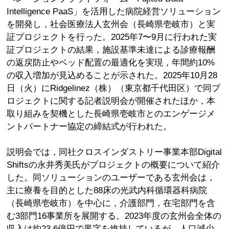
Intelligence PaaS」を活用した病院経営ソリューション
を開発し，社会医療法人玄州会（長崎県壱岐市）と実
証プロジェクトを行った。2025年7〜9月に行われた実
証プロジェクトの結果，施設基準未達による診療報酬
の返戻防止やベッド配置の最適化を実現，年間約10%
の収入増加が見込めることが示された。2025年10月28
日（火）にRidgelinez（株）（東京都千代田区）で同プ
ロジェクトに関する記者説明会が開催されたほか，本
取り組みを契機とした長崎県壱岐市とのエンゲージメ
ントパートナー協定の締結式が行われた。
説明会では，同社クロスインダストリー事業本部Digital
Shiftsの永井秀美氏がプロジェクトの概要について紹介
した。同ソリューションのユーザーである玄州会は，
主に療養を目的とした88床の光武内科循環器科病院
（長崎県壱岐市）を中心に，介護部門，在宅部門を含
む3部門16事業所を展開する。2023年度の玄州会全体の
収入は約23.6億円で黒字を維持しているが，人口減少