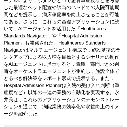
モデルにより，ボタンひとつで患者重症度などを考慮
した最適なベッド配置や該当のベッドでの入院可能期
間などを提示し，病床稼働率を向上させることが可能
である。さらに，これらの基礎アプリケーションに続
いて，AIエージェントを活用した「Healthcares
Standards Navigator」や「Hospital Admission
Planner」も開発された。Healthcares Standarts
Navigatorはマルチエージェント構成で，施設基準のラ
ンクアップによる収入増を目標とするシナリオの制作
をAIエージェントに指示すると，職種・部門ごとの判
断をオーケストラエージェントが集約し，施設全体で
とるべき解決策をレポート形式で提示する。また，
Hospital Admission Plannerは入院の受け入れ判断（重
症度など）以降の一連の業務の自動化を実現する。永
井氏は，これらのアプリケーションのデモンストレー
ションを通じて，病院業務の効率化や収益向上のイメ
ージを紹介した。