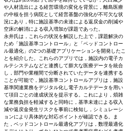
や人材流出による経営環境の変化を背景に，離島医療
の中核を担う病院として経営基盤の強化が不可欠な状
況にあり，特に施設基準の未達による返戻金の削減や
空床の解消による収入増加が課題であった。
永井氏は，これらの状況を解説した上で，課題解決の
ため「施設基準コントロール」と「ベッドコントロー
ル最適化」の2つの基礎アプリケーションを開発したこ
とを紹介した。これらのアプリでは，施設内の電子カ
ルテシステムなどと連携して膨大な医療データを統合
し，部門や業種間で分断されていたデータを連携する
ことが可能で，施設基準コントロールアプリは，施設
基準関連業務をデジタル化し電子カルテデータを用い
て項目ごとの達成状況を提示する。これにより，煩雑
な業務負担を軽減すると同時に，基準未達による収入
減や返戻金発生リスクを事前に検知し，シミュレーシ
ョンにより具体的な対応ポイントが確認できる。ま
た，ベッドコントロール最適化アプリは，数理最適化