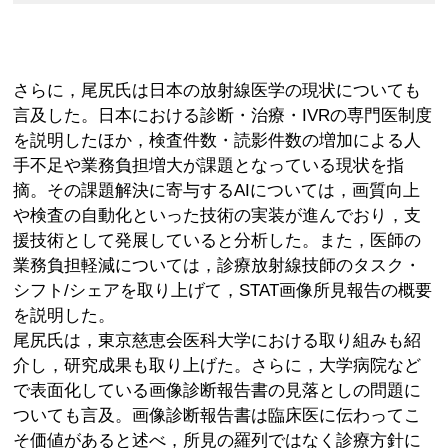
さらに，尾尻氏は日本の放射線医学の現状についても
言及した。日本における診断・治療・IVRの専門医制度
を説明したほか，検査件数・読影件数の増加による人
手不足や業務負担増大が課題となっている現状を指
摘。その課題解決に寄与するAIについては，画質向上
や検査の自動化といった技術の実装が進んでおり，支
援技術として発展していると分析した。また，医師の
業務負担軽減については，診療放射線技師のタスク・
シフト/シェアを取り上げて，STAT画像所見報告の概要
を説明した。
尾尻氏は，東京慈恵会医科大学における取り組みも紹
介し，研究成果も取り上げた。さらに，大学病院など
で表面化している画像診断報告書の見落としの問題に
ついても言及。画像診断報告書は臨床医に伝わってこ
そ価値があると述べ，所見の羅列ではなく診療方針に