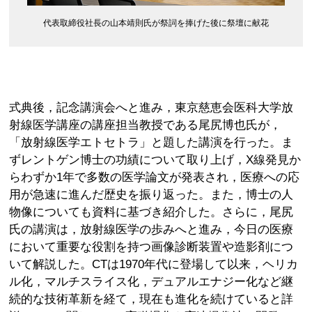
代表取締役社長の山本靖則氏が祭詞を捧げた後に祭壇に献花
式典後，記念講演会へと進み，東京慈恵会医科大学放
射線医学講座の講座担当教授である尾尻博也氏が，
「放射線医学エトセトラ」と題した講演を行った。ま
ずレントゲン博士の功績について取り上げ，X線発見か
らわずか1年で多数の医学論文が発表され，医療への応
用が急速に進んだ歴史を振り返った。また，博士の人
物像についても資料に基づき紹介した。さらに，尾尻
氏の講演は，放射線医学の歩みへと進み，今日の医療
において重要な役割を持つ画像診断装置や造影剤につ
いて解説した。CTは1970年代に登場して以来，ヘリカ
ル化，マルチスライス化，デュアルエナジー化など継
続的な技術革新を経て，現在も進化を続けていると詳