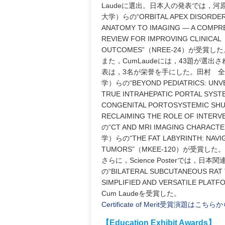
Laudeに選出。日本人の発表では，河
大学）らの“ORBITAL APEX DISORDER
ANATOMY TO IMAGING — A COMPR
REVIEW FOR IMPROVING CLINICAL
OUTCOMES”（NREE-24）が受賞し
また，CumLaudeには，43題が選出
表は，3名が栄誉を手にした。田村 
学）らの“BEYOND PEDIATRICS: UNVE
TRUE INTRAHEPATIC PORTAL SYST
CONGENITAL PORTOSYSTEMIC SH
RECLAIMING THE ROLE OF IN
の“CT AND MRI IMAGING CHARAC
学）らの“THE FAT LABYRINTH: NAVIGA
TUMORS”（MKEE-120）が受賞した。
さらに，Science Posterでは，日本関連の
の“BILATERAL SUBCUTANEOUS RAT 
SIMPLIFIED AND VERSATILE PLAT
Cum Laudeを受賞した。
Certificate of Merit受賞演題はこちら
【Education Exhibit Awards】