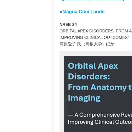
●Magna Cum Laude
NREE-24
ORBITAL APEX DISORDERS: FROM 
IMPROVING CLINICAL OUTCOMES”
河原愛子 氏（島根大学）ほか