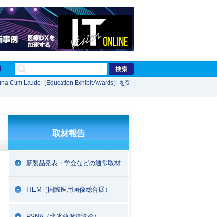
m Laude（Education Exhibit Awards）を受
取材報告
新製品発表・学会などの通常取材
ITEM（国際医用画像総合展）
RSNA（北米放射線学会）