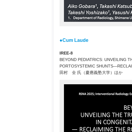
●Cum Laude
IREE-8
BEYOND PEDIATRICS: UNVEILING T
PORTOSYSTEMIC SHUNTS—RECLAIM
田村 全 氏（慶應義塾大学）ほか