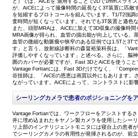
ど）では、AiCEを 適用することで2Dで1mmスライ
が、AiCEによって撮像時間の延長なく3T装置に匹敵
を短縮するプロトコールを組んでいます。T1/T2強
査時間が短くなっています。それでも3T装置と遜色
また、頭部MRAは、AiCEに加えて3D収集の撮像時間
MRA画像が得られ、血管の描出能が向上している。茶谷
血管の微細な動脈瘤や狭窄のある症例では1.5Tと3Tで
す」と言う。放射線診断科の森畠裕策科長は、「Vant
評価しやすくなっています」と述べる。さらに、脳神
囲のカバーが必要ですが、Fast 3DとAiCEを使
Vantage Fortianには、Fast 3Dだけでなく
谷技師は、「AiCEの恩恵は画質以外にもあります
ながっています。AiCEによって、コントラストに
シーリングカメラで患者のポジショニングを
Vantage Fortianでは、ワークフローをア
井に埋め込まれたキヤノン製カメラを使用したシー
リ上部のインテリジェントモニタには寝台上の患者
でシーリングカメラの有用性が発揮されるのが、前立腺