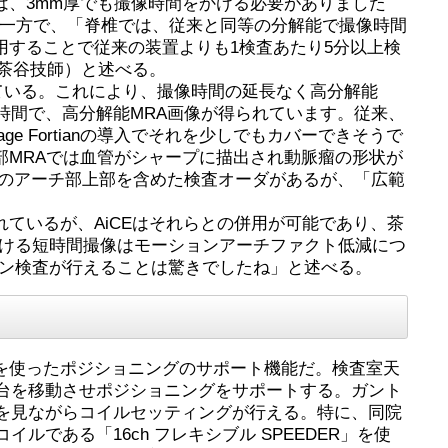
「従来は、3mm厚でも撮像時間をかける必要がありました
言う。一方で、「脊椎では、従来と同等の分解能で撮像時間
適用することで従来の装置よりも1検査あたり5分以上検
茶谷技師）と述べる。
併用している。これにより、撮像時間の延長なく高分解能
撮像時間で、高分解能MRA画像が得られています。従来、
e Fortianの導入でそれを少しでもカバーできそうで
に頭部MRAでは血管がシャープに描出され動脈瘤の形状が
脈のアーチ部上部を含めた検査オーダがあるが、「広範
術が搭載されているが、AiCEはそれらとの併用が可能であり、茶
おける短時間撮像はモーションアーチファクト低減につ
チン検査が行えることは驚きでしたね」と述べる。
カメラを使ったポジショニングのサポート機能だ。検査室天
台を移動させポジショニングをサポートする。ガント
を見ながらコイルセッティングが行える。特に、同院
ある「16ch フレキシブル SPEEDER」を使