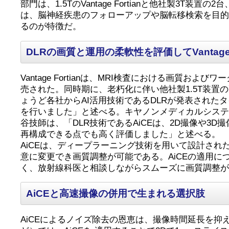
部門は、1.5TのVantage Fortianと他社製3
は、脳神経疾患のフォローアップや脳転移検索を目的
るのが特徴だ。
DLRの画質と運用の柔軟性を評価してVantage F
Vantage Fortianは、MRI検査における画質
売された。同時期に、老朽化に伴い他社製1.5T装
ょうど各社からAI活用技術であるDLRが発表された
を行いました」と述べる。キヤノンメディカルシステムズを含め
谷技師は、「DLR技術であるAiCEは、2D撮像や
再構成できる点でも高く評価しました」と述べる。
AiCEは、ディープラーニング技術を用いて設計さ
意に変更でき画質調整が可能である。AiCEの適用
く、放射線科医と相談しながらスムーズに画質調整
AiCEと高速撮像の併用で生まれる選択肢
AiCEによるノイズ除去の恩恵は、撮像時間延長を