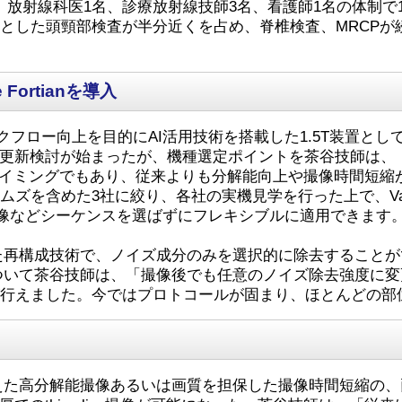
T装置の2台、放射線科医1名、診療放射線技師3名、看護師1名の体
とした頭頸部検査が半分近くを占め、脊椎検査、MRCPが
ortianを導入
およびワークフロー向上を目的にAI活用技術を搭載した1.5T装置
置の更新検討が始まったが、機種選定ポイントを茶谷技師は
タイミングでもあり、従来よりも分解能向上や撮像時間短縮が
た3社に絞り、各社の実機見学を行った上で、Vantage For
3D撮像などシーケンスを選ばずにフレキシブルに適用できま
れた再構成技術で、ノイズ成分のみを選択的に除去すること
について茶谷技師は、「撮像後でも任意のノイズ除去強度に
が行えました。今ではプロトコールが固まり、ほとんどの部
抑えた高分解能撮像あるいは画質を担保した撮像時間短縮の