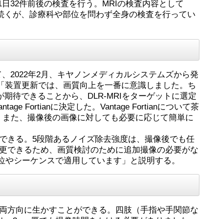
制で1日32件前後の検査を行う。MRIの検査内容として
続くが、診療科や部位を問わず全身の検査を行ってい
として、2022年2月、キヤノンメディカルシステムズから発
、「装置更新では、画質向上を一番に意識しました。ち
期待できることから、DLR-MRIをターゲットに選定
tianに決定した。Vantage Fortianについて茶
す。また、撮像後の画像に対しても必要に応じて簡単に
ができる。5段階あるノイズ除去強度は、撮像後でも任
変更できるため、画質検討のために追加撮像の必要がな
位やシーケンスで適用しています」と説明する。
、両方向に生かすことができる。四肢（手指や手関節な