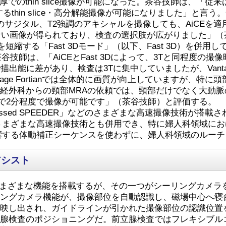
ス厚でのthin slice撮像が可能になった。茶谷技師は、
するthin slice・高分解能撮像が可能になりました」と
調のサジタル、T2強調のアキシャルを撮像しても、AiCEを
ない画像が得られており、検査の選択肢が広がりました」（
を短縮する「Fast 3Dモード」（以下、Fast 3D）を
技師は、「AiCEとFast 3Dによって、3Tと同程度の
描出能に差があり、検査は3Tに集中していましたが、Vantag
age Fortianでは全体的に画質が向上していますが、特
経外科からの頸部MRAの依頼では、頸部だけでなく大動
うことで2分程度で撮像が可能です」（茶谷技師）と評価する。
、「Compressed SPEEDER」などのさまざまな高速撮像技
。さまざまな高速撮像技術とも併用でき、特に婦人科領域に
影響する体動補正シーケンスを使わずに、婦人科領域のルー
アシスト
シストするさまざまな機能を搭載するが、その一つがシーリング
リングカメラ機能が、撮像部位を自動認識し、磁場中心へ寝
が映し出され、ガイドラインが引かれた撮像部位の認識位置
検査のポジショニングだ。前立腺検査ではフレキシブルコイルで