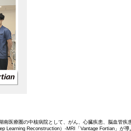
来、湖南医療圏の中核病院として、がん、心臓疾患、脳血管疾
earning Reconstruction）-MRI「Vantage F