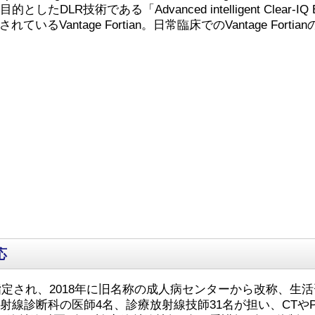
たDLR技術である「Advanced intelligent Clear
るVantage Fortian。日常臨床でのVantage Fo
応
指定され、2018年に旧名称の成人病センターから改称、
線診断科の医師4名、診療放射線技師31名が担い、CTやP