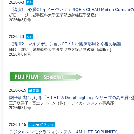
2026-8-3
CT
〈講演1〉心臓CTイメージング：PIQE × CLEAR Motion Cardiac
折居 誠（岩手医科大学医学部放射線医学講座）
2026年8月号
2026-8-3
CT
〈講演2〉マルチポジションCT＊1 の臨床応用と今後の展望
陣崎 雅弘［慶應義塾大学医学部放射線科学教室（診断）]
2026年8月号
2026-6-15
超音波
腹部領域における「ARIETTA DeepInsight x」シリーズの高
三戸森祥子［富士フイルム（株）メディカルシステム事業部］
2026年3月号
2026-1-15
マンモグラフィ
デジタルマンモグラフィシステム「AMULET SOPHINITY」