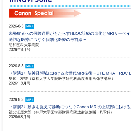
2026-8-3
MRI
未発症者への保険適用がもたらすHBOC診療の進化とMRIサーベイ
適切な医療につなぐ個別化医療の最前線〜
昭和医科大学病院
2026年8月号
2026-8-3
MRI
〈講演1〉脳神経領域における次世代MRI技術 ─UTE MRA・RDC DWI・C
奥知 左智（京都大学大学院医学研究科高度医用画像学講座）
2026年8月号
2026-8-3
MRI
〈講演2〉動きを捉えて診断につなぐCanon MRIの上腹部におけ
祖父江慶太郎（神戸大学医学部附属病院放射線診断・IVR科）
2026年8月号