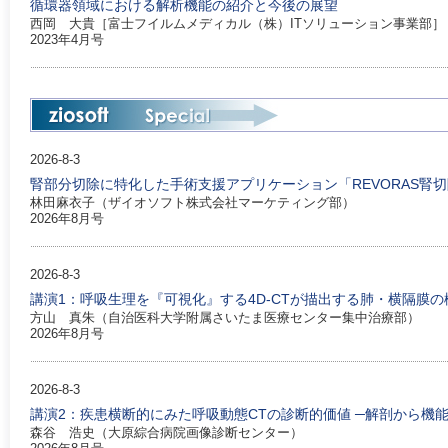
循環器領域における解析機能の紹介と今後の展望
西岡 大貴［富士フイルムメディカル（株）ITソリューション事業部］
2023年4月号
2026-8-3
腎部分切除に特化した手術支援アプリケーション「REVORAS腎
林田麻衣子（ザイオソフト株式会社マーケティング部）
2026年8月号
2026-8-3
講演1：呼吸生理を『可視化』する4D-CTが描出する肺・横隔膜
方山 真朱（自治医科大学附属さいたま医療センター集中治療部）
2026年8月号
2026-8-3
講演2：疾患横断的にみた呼吸動態CTの診断的価値 ─解剖から機
森谷 浩史（大原綜合病院画像診断センター）