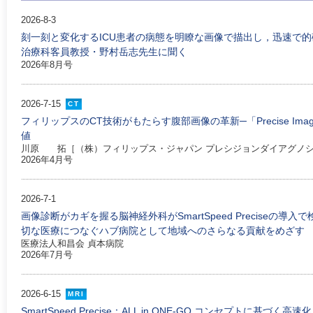
2026-8-3
刻一刻と変化するICU患者の病態を明瞭な画像で描出し，迅速で的確な
治療科客員教授・野村岳志先生に聞く
2026年8月号
2026-7-15
CT
フィリップスのCT技術がもたらす腹部画像の革新─「Precise Image」「Nano
値
川原 拓［（株）フィリップス・ジャパン プレシジョンダイアグノ
2026年4月号
2026-7-1
画像診断がカギを握る脳神経外科がSmartSpeed Preciseの
切な医療につなぐハブ病院として地域へのさらなる貢献をめざす
医療法人和昌会 貞本病院
2026年7月号
2026-6-15
MRI
SmartSpeed Precise：ALL in ONE-GO コンセプトに基づ