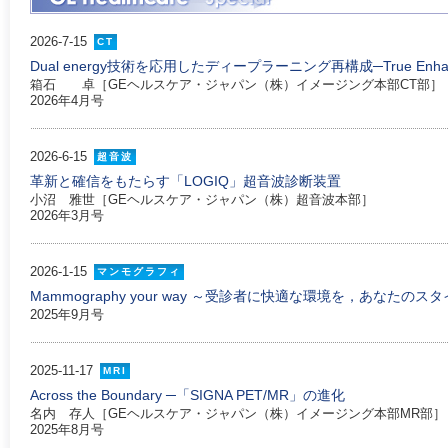
2026-7-15
CT
Dual energy技術を応用したディープラーニング再構成─True Enhan
箱石 卓［GEヘルスケア・ジャパン（株）イメージング本部CT部］
2026年4月号
2026-6-15
超音波
革新と確信をもたらす「LOGIQ」超音波診断装置
小沼 雅世［GEヘルスケア・ジャパン（株）超音波本部］
2026年3月号
2026-1-15
マンモグラフィ
Mammography your way ～受診者に快適な環境を，あなたのス
2025年9月号
2025-11-17
MRI
Across the Boundary ─「SIGNA PET/MR」の進化
名内 存人［GEヘルスケア・ジャパン（株）イメージング本部MR部］
2025年8月号