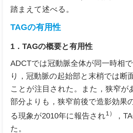
踏まえて述べる。
TAGの有用性
1．TAGの概要と有用性
ADCTでは冠動脈全体が同一時相
り，冠動脈の起始部と末梢では断面
ことが注目された。また，狭窄が
部分よりも，狭窄前後で造影効果
1）
る現象が2010年に報告され
，T
た。