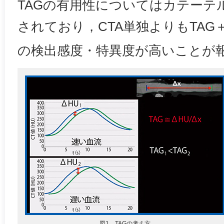
TAGの有用性についてはカテーテ
されており，CTA単独よりもTAG＋
の検出感度・特異度が高いことが
図1 TAGの考え方