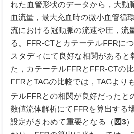
れた血管形状のデータから，大動
血流量，最大充血時の微小血管循
流における冠動脈の流速や圧，流
る。FFR-CTとカテーテルFFR
スタディにて良好な相関があると
た，カテーテルFFRとFFR-CT
FFRとTAGの比較では，TAGより
テルFFRとの相関が良好だったと
数値流体解析にてFFRを算出する
設定がきわめて重要となる（
図3
）