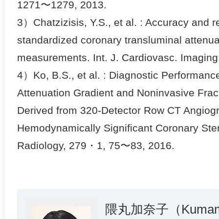
1271〜1279, 2013.
3）Chatzizisis, Y.S., et al. : Accuracy and r
standardized coronary transluminal attenua
measurements. Int. J. Cardiovasc. Imagin
4）Ko, B.S., et al. : Diagnostic Performanc
Attenuation Gradient and Noninvasive Frac
Derived from 320-Detector Row CT Angiog
Hemodynamically Significant Coronary Ste
Radiology, 279・1, 75〜83, 2016.
隈丸加奈子（Kumama