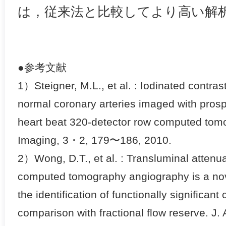
は，従来法と比較してより高い解
●参考文献
1）Steigner, M.L., et al. : Iodinated contrast
normal coronary arteries imaged with pros
heart beat 320-detector row computed tomo
Imaging, 3・2, 179〜186, 2010.
2）Wong, D.T., et al. : Transluminal attenua
computed tomography angiography is a nov
the identification of functionally significant
comparison with fractional flow reserve. J.