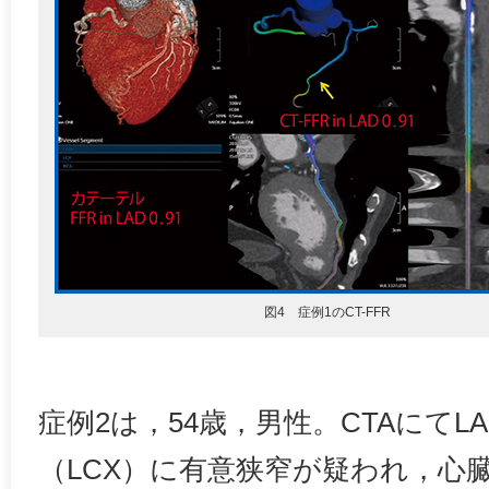
図4 症例1のCT-FFR
症例2は，54歳，男性。CTAにてL
（LCX）に有意狭窄が疑われ，心