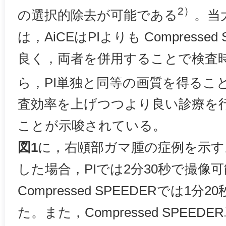
2）
の選択的除去が可能である
。当
は，AiCEはPIよりも Compresse
良く，両者を併用することで検査
ら，PI単独と同等の画質を得るこ
査効率を上げつつより良い診療を
ことが示唆されている。
図1
に，右頤部ガマ腫の症例を示す
した場合，PIでは2分30秒で撮像
Compressed SPEEDERでは1
た。また，Compressed SPEE