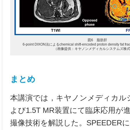
図6 脂肪肝
6-point DIXON法によるchemical shift-encoded proton density fat fra
（画像提供：キヤノンメディカルシステムズ株
まとめ
本講演では，キヤノンメディカル
よび1.5T MR装置にて臨床応用
撮像技術を解説した。SPEEDER