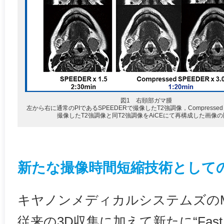
図1 右頤部ガマ腫
左から右に通常のPIであるSPEEDERで撮像したT2強調像，Compressed 
撮像したT2強調像と同T2強調像をAiCEにて再構成した画像
新たな撮像時間短縮技術としてのFast
キヤノンメディカルシステムズの
従来の3D収集に加えて新たに“Fast 