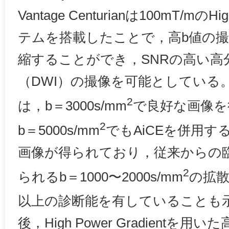
Vantage Centurianは100mT/mのHig
テムを搭載したことで，高b値の撮
縮することができ，SNRの高い高
（DWI）の撮像を可能としている
2
は，b＝3000s/mm
で良好な画像を
2
b＝5000s/mm
でもAiCEを併用
画像が得られており，従来からの臨床
2
られるb＝1000〜2000s/mm
の拡
以上の診断能を有していることも
後，High Power Gradientを