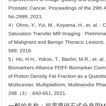
Prostatic Cancer. Proceedings of the 29th
No.2999, 2021.
4）Ohno, Y., Yui, M., Koyama, H., et. al. 
Saturation Transfer MR Imaging : Preliminar
of Malignant and Benign Thoracic Lesions
589, 2016.
5）Hu, H.H., Yokoo, T., Bashir, M.R., et. a
Biomarkers Alliance PDFF Biomarker Commit
of Proton Density Fat Fraction as a Quantit
Multicenter, Multiplatform, Multivendor Ph
298（3）: 640-651, 2021.
一般的名称：超電導磁石式全身用M