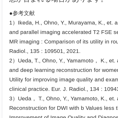
●参考文献
1）Ikeda, H., Ohno, Y., Murayama, K., et. 
and parallel imaging accelerated T2 FSE 
MR imaging : Comparison of its utility in rout
Radiol., 135 : 109501, 2021.
2）Ueda, T., Ohno, Y., Yamamoto， K., et. 
and deep learning reconstruction for women
Utility for improving image quality and exam
clinical practice. Eur. J. Radiol., 134 : 109
3）Ueda， T., Ohno, Y., Yamamoto, K., et. a
Reconstruction for DWI with b Values less
Improvement of Image Quality and Diagnos