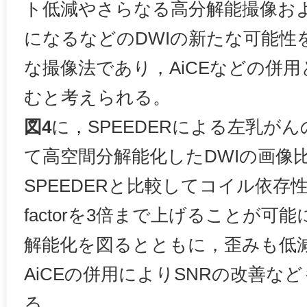
ト低減やさらなる高分解能撮像およ
になるなどのDWIの新たな可能性
な撮像法であり，AiCEなどの併
むと考えられる。
図4
に，SPEEDERによる左乳がんの
て高空間分解能化したDWIの画像比較
SPEEDERと比較してコイル依存性が少
factorを3倍まで上げることが可
解能化を図るとともに，歪みも低
AiCEの併用によりSNRの改善な
る。