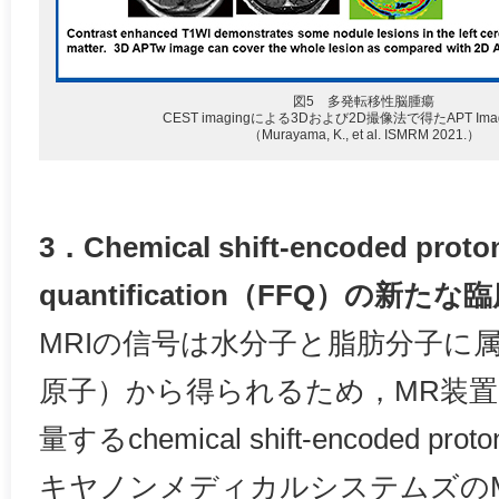
図5 多発転移性脳腫瘍
CEST imagingによる3Dおよび2D撮像法で得たAPT Ima
（Murayama, K., et al. ISMRM 2021.）
3．Chemical shift-encoded proton 
quantification（FFQ）の新
MRIの信号は水分子と脂肪分子に
原子）から得られるため，MR装
量するchemical shift-encoded proton 
キヤノンメディカルシステムズの