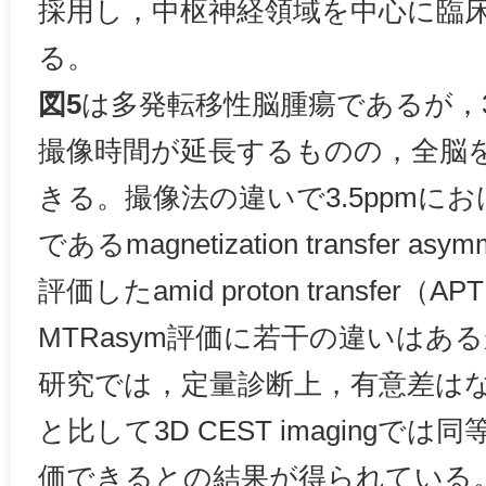
採用し，中枢神経領域を中心に臨
る。
図5
は多発転移性脳腫瘍であるが，3D C
撮像時間が延長するものの，全脳
きる。撮像法の違いで3.5ppmにお
であるmagnetization transfer a
評価したamid proton transfer（A
MTRasym評価に若干の違いはあ
研究では，定量診断上，有意差はなく，2D
と比して3D CEST imagingで
価できるとの結果が得られている。ま