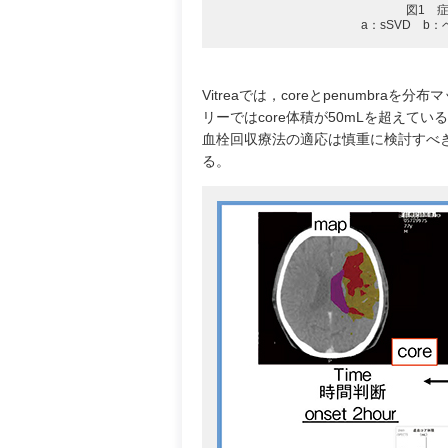
図1 
a：sSVD b
Vitreaでは，coreとpenumbr
リーではcore体積が50mLを超えて
血栓回収療法の適応は慎重に検討すべ
る。