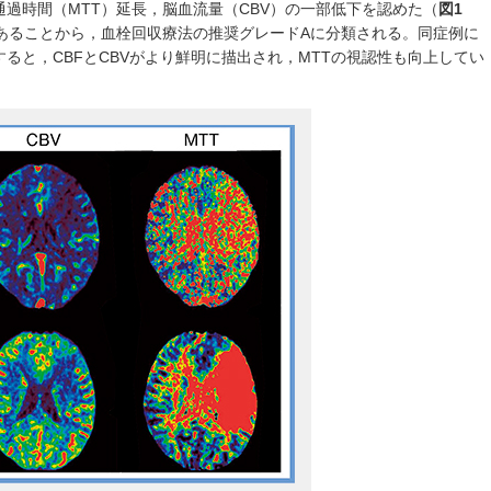
通過時間（MTT）延長，脳血流量（CBV）の一部低下を認めた（
図1
7点であることから，血栓回収療法の推奨グレードAに分類される。同症例に
ると，CBFとCBVがより鮮明に描出され，MTTの視認性も向上してい