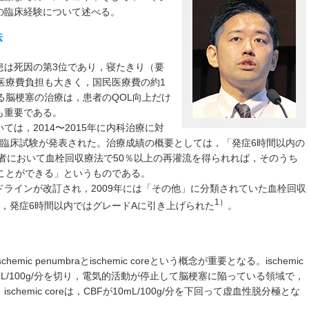
の臨床経験について述べる。
法
患は死因の第3位であり，寝たきり（要
医療費負担も大きく，国民医療費の約1
る脳梗塞の治療は，患者のQOL向上だけ
も重要である。
は，2014〜2015年に内科治療に対
の臨床試験が発表された。治療成績の概要としては，「発症6時間以内の
患者において血栓回収療法で50％以上の再灌流を得られれば，そのうち
ことができる」というものである。
ラインが改訂され，2009年には「その他」に分類されていた血栓回収
1）
では，発症6時間以内ではグレードAに引き上げられた
。
c penumbraとischemic coreという概念が重要となる。ischemic
20mL/100g/分を切り，電気的活動が停止して脳梗塞に陥っている領域で，
emic coreは，CBFが10mL/100g/分を下回って虚血性脱分極とな