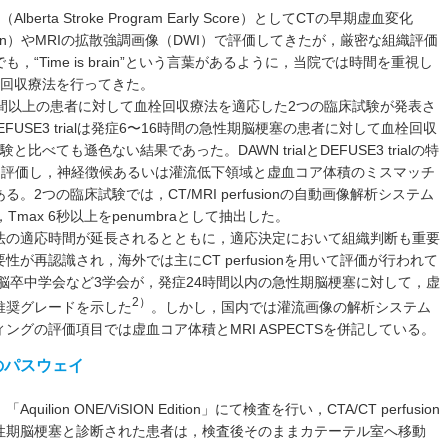
rta Stroke Program Early Score）としてCTの早期虚血変化
arly CT sign）やMRIの拡散強調画像（DWI）で評価してきたが，厳密な組織評価
“Time is brain”という言葉があるように，当院では時間を重視し
栓回収療法を行ってきた。
6時間以上の患者に対して血栓回収療法を適応した2つの臨床試験が発表さ
，DEFUSE3 trialは発症6〜16時間の急性期脳梗塞の患者に対して血栓回収
べても遜色ない結果であった。DAWN trialとDEFUSE3 trialの特
の体積を評価し，神経徴候あるいは灌流低下領域と虚血コア体積のミスマッチ
2つの臨床試験では，CT/MRI perfusionの自動画像解析システム
Tmax 6秒以上をpenumbraとして抽出した。
法の適応時間が延長されるとともに，適応決定において組織判断も重要
が再認識され，海外では主にCT perfusionを用いて評価が行われて
本脳卒中学会など3学会が，発症24時間以内の急性期脳梗塞に対して，虚
2）
推奨グレードを示した
。しかし，国内では灌流画像の解析システム
グの評価項目では虚血コア体積とMRI ASPECTSを併記している。
のパスウェイ
on ONE/ViSION Edition」にて検査を行い，CTA/CT perfusion
性期脳梗塞と診断された患者は，検査後そのままカテーテル室へ移動