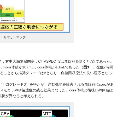
1：サマリーマップ
塞で，右中大脳動脈閉塞，CT ASPECTSは放線冠を除くと7点であった。
bra体積が187mL，core体積が13mLであった（
図3
）。発症7時間
下であることから推奨グレードはAとなり，血栓回収療法の良い適応となっ
TICIグレード3）を得たが，運動機能を障害される放線冠にcoreがあ
RS 4点と，やや後遺症の残る結果となった。core体積と術後DWI体積は
症状が異なると考えられる。