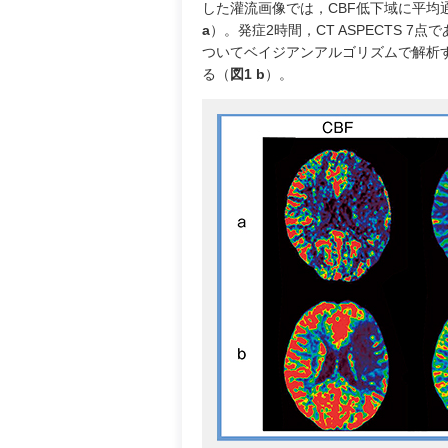
した灌流画像では，CBF低下域に平均
a
）。発症2時間，CT ASPECTS 
ついてベイジアンアルゴリズムで解析す
る（
図1 b
）。