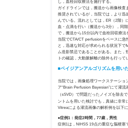
し，血栓回収療法を施行する。
ガイドラインでは，搬送から画像検査ま
推奨されているが，当院では，より迅速
んでいる。流れとしては，ER（2階
血・点滴を行い（搬送から3分），同階
で，搬送から15分以内で血栓回収療法
当院でCTA/CT perfusionを
と，迅速な対応が求められる状況下で
ム造影禁忌であることがある。また，
トの確認，大動脈解離の除外も行って
■ベイジアンアルゴリズムを用い
当院では，画像処理ワークステーション
ア“Brain Perfusion Bayes
（sSVD）で問題だったノイズを除去
ントムを用いた検討でも，真値に非常
Vitreaによる灌流画像の解析例を以下
●症例1：発症2時間，77歳，男性
症例1は，NIHSS 19点の重症な脳梗塞