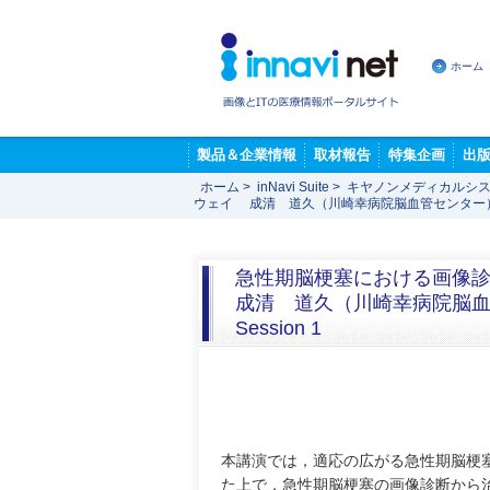
ホーム
製品＆企業情報
取材報告
特集企画
出
ホーム
>
inNavi Suite
>
キヤノンメディカルシス
ウェイ 成清 道久（川崎幸病院脳血管センター
急性期脳梗塞における画像
成清 道久（川崎幸病院脳
Session 1
本講演では，適応の広がる急性期脳梗
た上で，急性期脳梗塞の画像診断から