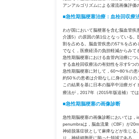
アンアルゴリズムによる灌流画像評価
■急性期脳梗塞治療：血栓回収療
わが国において脳梗塞を含む脳血管疾
介護5）の原因の第1位となっている。
割を占める。脳血管疾患の57％を占め
でなく，医療経済の負担軽減からみて
急性期脳梗塞における血管内治療について
する血栓回収療法の有効性を示す5つ
急性期脳梗塞に対して，60〜80％の
約50％の患者は介助なしに身の回りの
この結果を基に日本の脳卒中治療ガイド
療法が，2017年（2015年版追補）
■急性期脳梗塞の画像診断
急性期脳梗塞の画像診断においては，ischemi
penumbraは，脳血流量（CBF）が
神経脱落症状として麻痺などが生じる。isch
り，神経細胞死に陥った領域である。