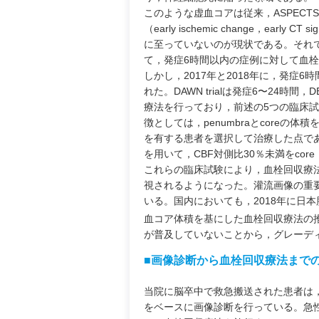
このような虚血コアは従来，ASPECTS（Albe
（early ischemic change，e
に至っていないのが現状である。それでも，
て，発症6時間以内の症例に対して血
しかし，2017年と2018年に，発症
れた。DAWN trialは発症6〜24時間
療法を行っており，前述の5つの臨床試験と比
徴としては，penumbraとcore
を有する患者を選択して治療した点である。
を用いて，CBF対側比30％未満をcore，
これらの臨床試験により，血栓回収療
視されるようになった。灌流画像の重要性
いる。国内においても，2018年に日
血コア体積を基にした血栓回収療法の
が普及していないことから，グレーディン
■画像診断から血栓回収療法まで
当院に脳卒中で救急搬送された患者は，「Aquili
をベースに画像診断を行っている。急