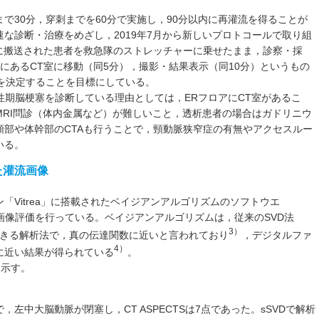
で30分，穿刺までを60分で実施し，90分以内に再灌流を得ることが
な診断・治療をめざし，2019年7月から新しいプロトコールで取り組
）に搬送された患者を救急隊のストレッチャーに乗せたまま，診察・採
にあるCT室に移動（同5分），撮影・結果表示（同10分）というもの
を決定することを目標にしている。
ベースに急性期脳梗塞を診断している理由としては，ERフロアにCT室があるこ
MRI問診（体内金属など）が難しいこと，透析患者の場合はガドリニウ
頸部や体幹部のCTAも行うことで，頸動脈狭窄症の有無やアクセスルー
いる。
た灌流画像
「Vitrea」に搭載されたベイジアンアルゴリズムのソフトウエ
ian”にて灌流画像評価を行っている。ベイジアンアルゴリズムは，従来のSVD法
3）
できる解析法で，真の伝達関数に近いと言われており
，デジタルファ
4）
に近い結果が得られている
。
に示す。
で，左中大脳動脈が閉塞し，CT ASPECTSは7点であった。sSVDで解析