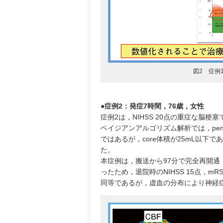
図2 症例
●症例2：発症7時間，76歳，女性
症例2は，NIHSS 20点の重症な脳梗
ベイジアンアルゴリズム解析では，penum
ではあるが，core体積が25mL以
た。
本症例は，搬送から97分で完全再開通（
ったため，退院時のNIHSS 15点，m
同等であるが，虚血の分布により神経