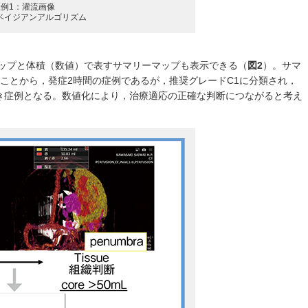
症例1：灌流画像
：ベイジアンアルゴリズム
aを分布マップと体積（数値）で表すサマリーマップも表示できる（
図2
）。サマ
いることから，発症2時間の症例であるが，推奨グレードC1に分類され，
き症例となる。数値化により，治療適応の正確な判断につながると考え