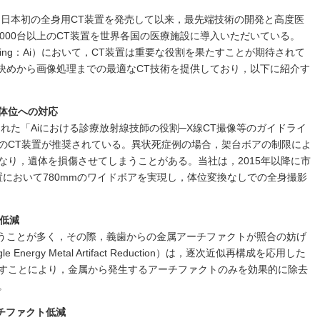
に日本初の全身用CT装置を発売して以来，最先端技術の開発と高度医
000台以上のCT装置を世界各国の医療施設に導入いただいている。
maging：Ai）において，CT装置は重要な役割を果たすことが期待されて
置決めから画像処理までの最適なCT技術を提供しており，以下に紹介す
な体位への対応
された「Aiにおける診療放射線技師の役割─X線CT撮像等のガイドライ
上のCT装置が推奨されている。異状死症例の場合，架台ボアの制限によ
なり，遺体を損傷させてしまうことがある。当社は，2015年以降に市
置において780mmのワイドボアを実現し，体位変換なしでの全身撮影
ト低減
行うことが多く，その際，義歯からの金属アーチファクトが照合の妨げ
nergy Metal Artifact Reduction）は，逐次近似再構成を応用した
すことにより，金属から発生するアーチファクトのみを効果的に除去
。
ーチファクト低減