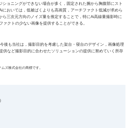
ポジショニングができない場合が多く，固定された腕から胸腹部にスト
Aiにおいては，低被ばくよりも高画質，アーチファクト低減が求めら
ータから三次元方向のノイズ量を推定することで，特にAi高線量撮影時に
ファクトの少ない画像を提供することができる。
た。今後も当社は，撮影目的を考慮した架台・寝台のデザイン，画像処理
提供など撮影目的に合わせたソリューションの提供に努めていく所存
システムズ株式会社の商標です。
）