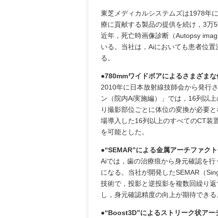
東芝メディカルシステムズは1978年
療に貢献する製品の提供を続け，3万5
近年，死亡時画像診断（Autopsy i
いる。当社は，Aiにおいても患者位
る。
●780mmワイドボアによるさまざま
2010年に日本放射線技師会から発行
ン（院内Ai実施編）」では，16列以
り撮影部位ごとに体位の変換が必要と
場導入した16列以上のすべてのCT装
を可能とした。
●“SEMAR”による金属アーチファク
Aiでは，歯の治療痕から身元確認を
になる。当社が開発したSEMAR（Single E
技術で，投影と逆投影を複数回繰り返
し，身元確認精度の向上が期待できる
●“Boost3D”によるストリーク状ア