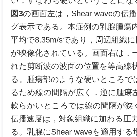
い，すなわち硬いということにな
図3
の画面左は，Shear wave
グ表示である。本症例の乳腺腫瘍
平均で8.35m/sであり，周辺組
が映像化されている。画面右は，
れた剪断波の波面の位置を等高線
る。腫瘍部のような硬いところで
るため線の間隔が広く，逆に腫瘍
軟らかいところでは線の間隔が狭くなる
伝播速度は，対象組織に加わる圧
る。乳腺にShear waveを適用