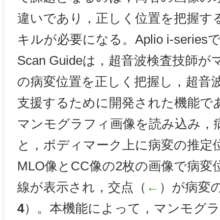
違いであり，正しく位置を把握す
キルが必要になる。Aplio i-series
Scan Guideは，超音波検査技
の病変位置を正しく把握し，超音
支援するために開発された機能である。Ap
マンモグラフィ画像を読み込み，
と，ボディマーク上に病変の推定
MLO像とCC像の2枚の画像で病変
線が表示され，交点（
←
）が病変
4
）。本機能によって，マンモグ