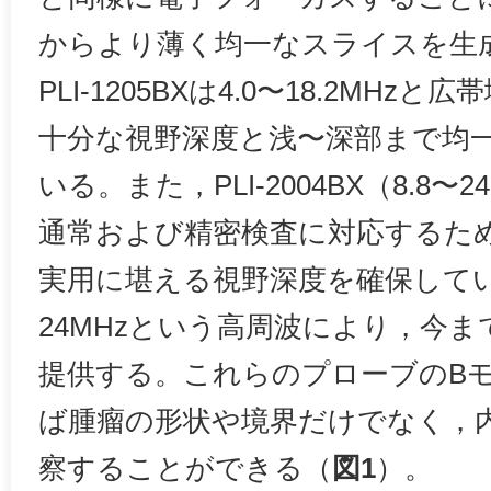
からより薄く均一なスライスを生
PLI-1205BXは4.0〜18.2MH
十分な視野深度と浅〜深部まで均
いる。また，PLI-2004BX（8.8
通常および精密検査に対応するため
実用に堪える視野深度を確保して
24MHzという高周波により，今
提供する。これらのプローブのB
ば腫瘤の形状や境界だけでなく，
察することができる（
図1
）。