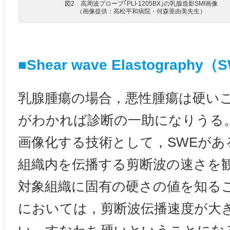
図2 高周波プローブ｢PLI-1205BX｣の乳腺造影SMI画像
（画像提供：高松平和病院・何森亜由美先生）
■Shear wave Elastography
乳腺腫瘍の場合，悪性腫瘍は硬い
がわかれば診断の一助になりうる
画像化する技術として，SWEがあ
組織内を伝播する剪断波の速さを
対象組織に固有の硬さの値を知る
においては，剪断波伝播速度が大