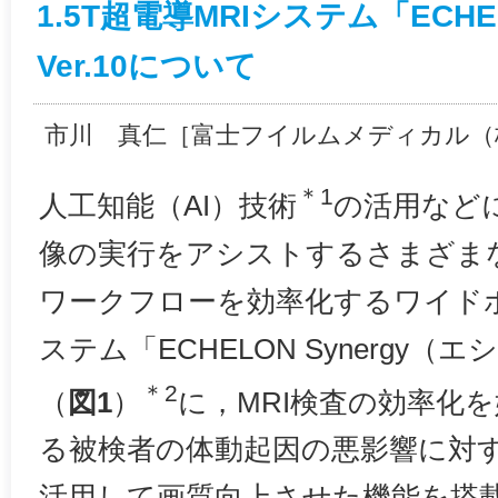
1.5T超電導MRIシステム「ECHEL
Ver.10について
市川 真仁［富士フイルムメディカル（
＊1
人工知能（AI）技術
の活用など
像の実行をアシストするさまざま
ワークフローを効率化するワイドボア
ステム「ECHELON Synergy（
＊2
（
図1
）
に，MRI検査の効率化
る被検者の体動起因の悪影響に対す
活用して画質向上させた機能を搭