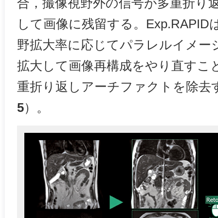
合，撮像視野外の信号が多重折り
して画像に残留する。Exp.RAPI
野拡大率に応じてパラレルイメー
拡大して画像再構成をやり直すこ
重折り返しアーチファクトを除去
5
）。