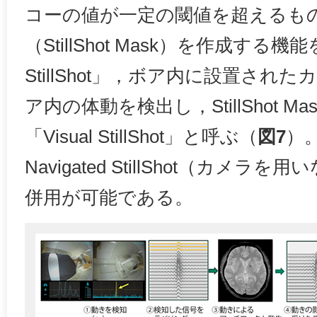
コーの値が一定の閾値を超えるも
（StillShot Mask）を作成する機能を
StillShot」，ボア内に設置され
ア内の体動を検出し，StillShot 
「Visual StillShot」と呼ぶ（
図7
）。V
Navigated StillShot（カメ
併用が可能である。