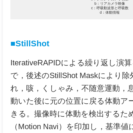
b：リアカメラ映像
c：呼吸動波形と呼吸数
d：体動情報
■StillShot
IterativeRAPIDによる繰り返
で，後述のStillShot Maskに
れ，咳，くしゃみ，不随意運動，
動いた後に元の位置に戻る体動ア
きる。撮像時に体動を検出するた
（Motion Navi）を印加し，基