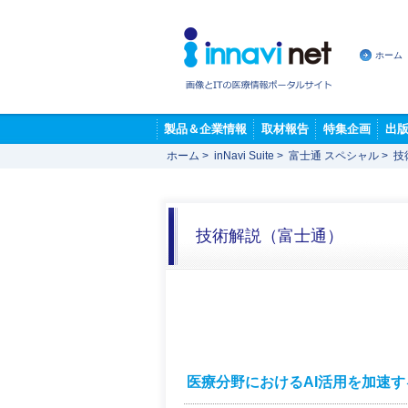
ホーム
製品＆企業情報
取材報告
特集企画
出
ホーム
>
inNavi Suite
>
富士通 スペシャル
>
技
技術解説（富士通）
医療分野におけるAI活用を加速