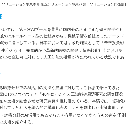
ソリューション事業本部 第五ソリューション事業部 第一ソリューション開発部］
用
においては，第三次AIブームを背景に国内外のさまざまな研究開発やビ
従来のルールベース型の仕組みから，機械学習を前提としたデータド
確実に進行している。日本においては，政府施策として「未来投資戦
が中心となり，先進的かつ革新的医療の開発，超高齢化社会における
どの社会動向に対して，人工知能の活用がうたわれている状況でもあ
て
る医療分野でのAI活用の期待や展望に対して，これまで培ってきた
ICTのノウハウ」と「40年にわたる人工知能や周辺要素の研究開発
見や技術を融合させた研究開発を推し進めている。本稿では，複雑化/
対して，それらを統合的に構造化表現し，AIを創出した実証事例，ま
・診療分野のAI活用であるからこそ有用となるであろうAIの判定/予測
の技術を紹介する。