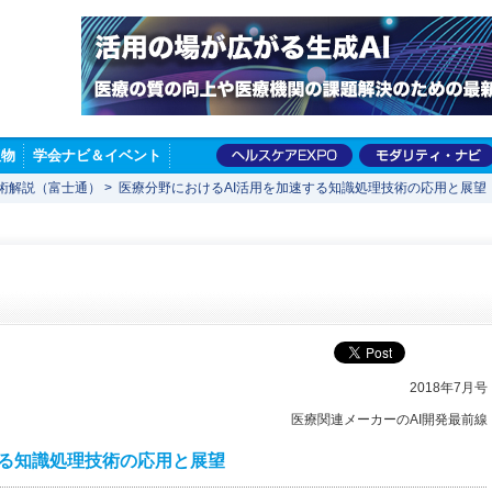
版物
学会ナビ＆イベント
術解説（富士通）
>
医療分野におけるAI活用を加速する知識処理技術の応用と展望
2018年7月号
医療関連メーカーのAI開発最前線
する知識処理技術の応用と展望