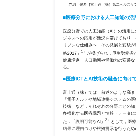
赤堀 光希［富士通（株）第二ヘルスケア
■医療分野における人工知能の活
医療分野での人工知能（AI）の活用
ジネスへの応用が活況を帯びており，
リブンな仕組みへ，その発展と変貌が
1）
略2017」
が掲げられ，厚生労働省
健康増進，人口動態や労働力の変遷な
る。
■医療ICTとAI技術の融合に向け
富士通（株）では，前述のような高ま
「電子カルテや地域連携システムの医療
技術」など，それぞれの分野ごとの知
多様化する医療課題と情報・データに
2）
た，「説明可能なAI」
として，医療
結果に理由づけや根拠提示を行うため