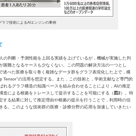
グラフ技術によるAIエンジンの事例
て
人の判断・予測性能を上回る実績を上げているが，機械が実施した判
が困難となるケースも少なくない。この問題の解決方法の一つとし
」で述べた医療を取り巻く複雑なデータ群をグラフ表現化した上で，構
ep Tensor”の活用を想定する。また，この技術と，学術文献など専門的
ばれるグラフ構造の知識ベースを組み合わせることにより，AIの推定
構造による根拠をトレースして提示することを可能にする（
図2
）。特
判定する結果に対して推定理由や根拠の提示を行うことで，利用時の信
きる。このような技術群の医療・診療分野の応用を加速していきたい