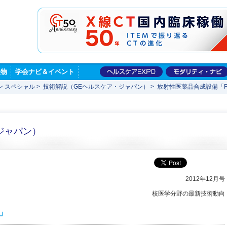
版物
学会ナビ＆イベント
ン スペシャル
>
技術解説（GEヘルスケア・ジャパン）
>
放射性医薬品合成設備「FA
ジャパン）
2012年12月号
核医学分野の最新技術動向
b」