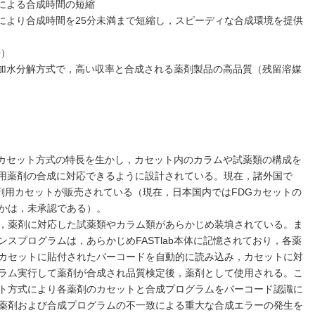
による合成時間の短縮
により合成時間を25分未満まで短縮し，スピーディな合成環境を提供
許）
加水分解方式で，高い収率と合成される薬剤製品の高品質（残留溶媒
ングカセット方式の特長を生かし，カセット内のカラムや試薬類の構成を
T用薬剤の合成に対応できるように設計されている。現在，諸外国で
薬剤用カセットが販売されている（現在，日本国内ではFDGカセットの
かは，未承認である）。
，薬剤に対応した試薬類やカラム類があらかじめ装填されている。ま
スプログラムは，あらかじめFASTlab本体に記憶されており，各薬
カセットに貼付されたバーコードを自動的に読み込み，カセットに対
ラム実行して薬剤が合成され品質検定後，薬剤として使用される。こ
ト方式により各薬剤のカセットと合成プログラムをバーコード認識に
薬剤および合成プログラムの不一致による重大な合成エラーの発生を