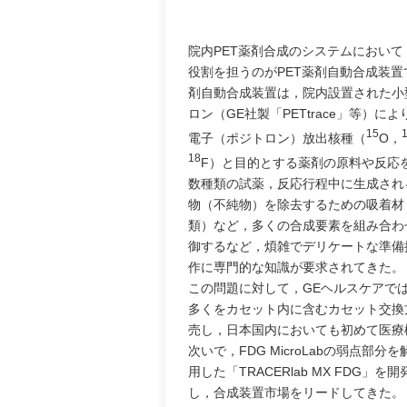
院内PET薬剤合成のシステムにおい
役割を担うのがPET薬剤自動合成装置
剤自動合成装置は，院内設置された小
ロン（GE社製「PETtrace」等）に
15
電子（ポジトロン）放出核種（
O，
18
F）と目的とする薬剤の原料や反応
数種類の試薬，反応行程中に生成され
物（不純物）を除去するための吸着材
類）など，多くの合成要素を組み合わ
御するなど，煩雑でデリケートな準備
作に専門的な知識が要求されてきた。
この問題に対して，GEヘルスケアで
多くをカセット内に含むカセット交換方式
売し，日本国内においても初めて医療
次いで，FDG MicroLabの弱点
用した「TRACERlab MX FDG
し，合成装置市場をリードしてきた。