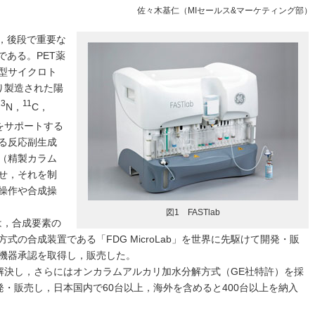
佐々木基仁（MIセールス&マーケティング部）
て，後段で重要な
である。PET薬
型サイクロト
より製造された陽
13
11
N，
C，
をサポートする
る反応副生成
（精製カラム
せ，それを制
操作や合成操
図1 FASTlab
は，合成要素の
の合成装置である「FDG MicroLab」を世界に先駆けて開発・販
機器承認を取得し，販売した。
部分を解決し，さらにはオンカラムアルカリ加水分解方式（GE社特許）を採
」を開発・販売し，日本国内で60台以上，海外を含めると400台以上を納入