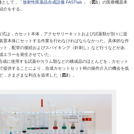
機種として，「
放射性医薬品合成設備 FASTlab
」（
図1
）の医療機器承
紹介をする。
ット交換方式は，カセット本体，アクセサリーキットおよび試薬類が別々に提
装置本体にセットする作業を行わなければならなかった。具体的な作
ット，配管の接続およびスパイキング（針刺し）など行うなどがあ
成エラーを発生させていた。
は，合成に使用する試薬やカラム類などの構成品のほとんどを，カセット
で提供することにより，合成カセットセット時の操作介入の機会を低
ど，さまざまな利点を追求した（
図2
）。