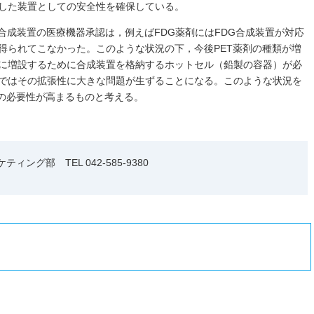
した装置としての安全性を確保している。
合成装置の医療機器承認は，例えばFDG薬剤にはFDG合成装置が対応
得られてこなかった。このような状況の下，今後PET薬剤の種類が増
に増設するために合成装置を格納するホットセル（鉛製の容器）が必
ではその拡張性に大きな問題が生ずることになる。このような状況を
装置の必要性が高まるものと考える。
ング部 TEL 042-585-9380