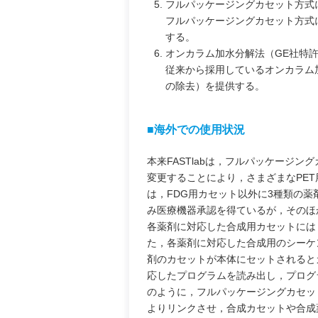
フルパッケージングカセット方式
フルパッケージングカセット方式
する。
オンカラム加水分解法（GE社特
従来から採用しているオンカラム
の除去）を提供する。
■海外での使用状況
本来FASTlabは，フルパッケージ
変更することにより，さまざまなPE
は，FDG用カセット以外に3種類の
み医療機器承認を得ているが，そのほ
各薬剤に対応した合成用カセットには
た，各薬剤に対応した合成用のシーケン
剤のカセットが本体にセットされると
応したプログラムを読み出し，プログ
のように，フルパッケージングカセッ
よりリンクさせ，合成カセットや合成