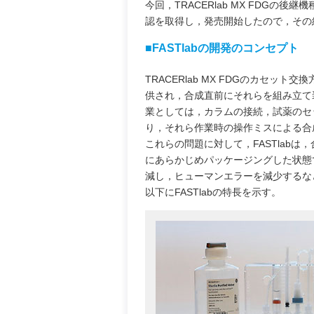
今回，TRACERlab MX FDGの後継
認を取得し，発売開始したので，その
■FASTlabの開発のコンセプト
TRACERlab MX FDGのカセ
供され，合成直前にそれらを組み立て
業としては，カラムの接続，試薬のセ
り，それら作業時の操作ミスによる合
これらの問題に対して，FASTlab
にあらかじめパッケージングした状態
減し，ヒューマンエラーを減少するな
以下にFASTlabの特長を示す。