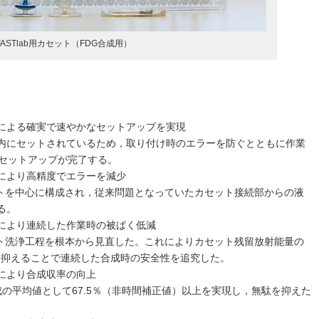
FASTlab用カセット（FDG合成用）
による確実で速やかなセットアップを実現
内にセットされているため，取り付け時のエラーを防ぐとともに作業
でセットアップが完了する。
により高精度でエラーを減少
セットを中心に構成され，従来問題となっていたカセット接続部からの液
る。
により連続した作業時の被ばく低減
セット洗浄工程を根本から見直した。これによりカセット残留放射能量の
くを抑えることで連続した合成時の安全性を追究した。
により合成収率の向上
3合成の平均値として67.5％（非時間補正値）以上を実現し，無駄を抑えた