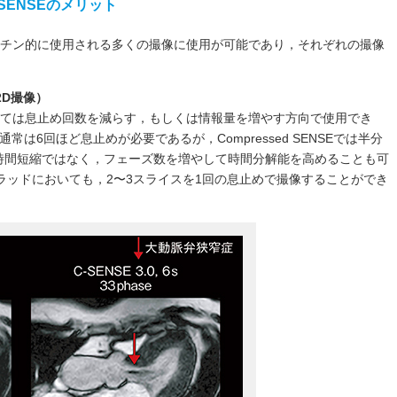
 SENSEのメリット
MRIでルーチン的に使用される多くの撮像に使用が可能であり，それぞれの撮像
2D撮像）
いては息止め回数を減らす，もしくは情報量を増やす方向で使用でき
は6回ほど息止めが必要であるが，Compressed SENSEでは半分
時間短縮ではなく，フェーズ数を増やして時間分解能を高めることも可
ラッドにおいても，2〜3スライスを1回の息止めで撮像することができ