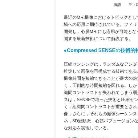
諏訪 亨（D
最近のMRI撮像におけるトピックと
域への応用に期待されている。フィリップス
開発し，心臓MRIにも応用が可能となっ
関する最新技術について解説する。
‌●Compressed SENSEの技術
圧縮センシングは，ランダムなアンダ
推定して画像を再構成する技術である
撮像時間を短縮できることが最大の魅
く，圧倒的な時間短縮を図れる。しか
織間コントラストが失われてしまう弱
スは，SENSEで培った技術と圧縮センシ
く，組織間コントラストが重要とされ
像，さらに，それらの撮像シーケンス
ネ，3D冠動脈，心筋パフュージョン
な対応を実現している。