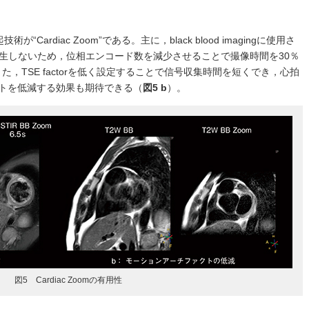
が“Cardiac Zoom”である。主に，black blood imagingに使用さ
発生しないため，位相エンコード数を減少させることで撮像時間を30％
た，TSE factorを低く設定することで信号収集時間を短くでき，心拍
トを低減する効果も期待できる（
図5 b
）。
図5 Cardiac Zoomの有用性