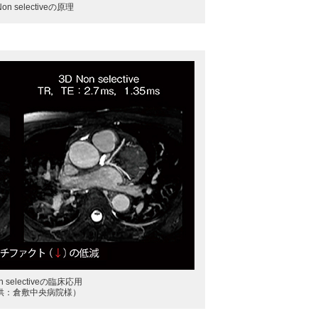
on selectiveの原理
n selectiveの臨床応用
供：倉敷中央病院様）