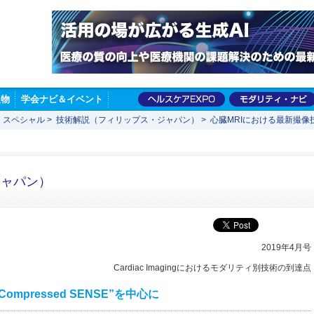
版物
学会ナビ＆イベント
 スペシャル
>
技術解説（フィリップス・ジャパン）
>
心臓MRIにおける最新撮像技術─
ジャパン）
2019年4月号
Cardiac Imagingにおけるモダリティ別技術の到達点
mpressed SENSE”を中心に