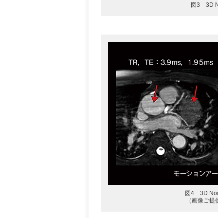
図3 3D N
図4 3D No
（画像ご提