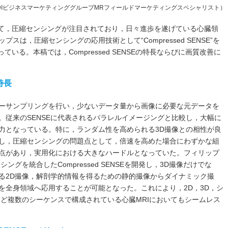
IビジネスマーケティンググループMRフィールドマーケティングスペシャリスト）
して，圧縮センシングが注目されており，日々進歩を遂げている心臓領
は，圧縮センシングの応用技術として“Compressed SENSE”を
ている。本稿では，Compressed SENSEの特長ならびに画質改善に
的特長
ーサンプリングを行い，少ないデータ量から画像に必要な元データを
。従来のSENSEに代表されるパラレルイメージングと比較し，大幅に
力となっている。特に，ランダム性を高められる3D撮像との相性が良
し，圧縮センシングの問題点として，倍速を高めた場合にわずかな組
点があり，実用化における大きなハードルとなっていた。フィリップ
ングを統合したCompressed SENSEを開発し，3D撮像だけでな
る2D撮像，解剖学的情報を得るための静的撮像からダイナミック撮
を全身領域へ応用することが可能となった。これにより，2D，3D，シ
など複数のシーケンスで構成されている心臓MRIにおいてもシームレス