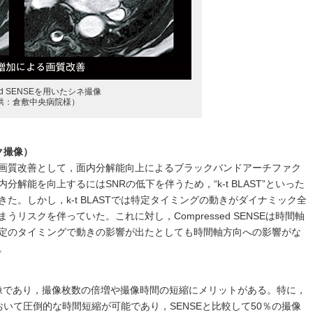
sed SENSEを用いたシネ撮像
供：倉敷中央病院様）
ク撮像）
画質改善として，面内分解能向上によるブラックバンドアーチファク
内分解能を向上するにはSNRの低下を伴うため，“k-t BLAST”といった
た。しかし，k-t BLASTでは特定タイミングの動きがダイナミック全
リスクを伴っていた。これに対し，Compressed SENSEは時間軸
定のタイミングで動きの影響が出たとしても時間軸方向への影響がな
。
撮像であり，撮像枚数の倍増や撮像時間の短縮にメリットがある。特に，
MRAにおいて圧倒的な時間短縮が可能であり，SENSEと比較して50％の撮像