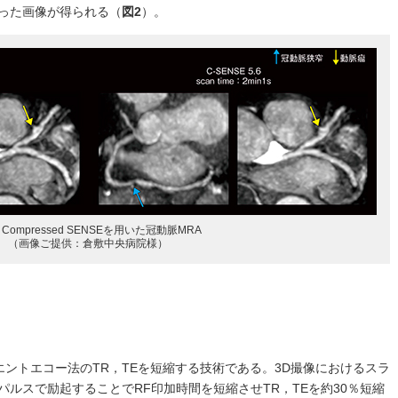
った画像が得られる（
図2
）。
Compressed SENSEを用いた冠動脈MRA
（画像ご提供：倉敷中央病院様）
3Dグラディエントエコー法のTR，TEを短縮する技術である。3D撮像におけるスラ
ルスで励起することでRF印加時間を短縮させTR，TEを約30％短縮