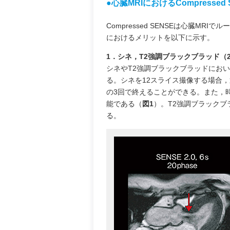
●心臓MRIにおけるCompressed
Compressed SENSEは心臓
におけるメリットを以下に示す。
1．シネ，T2強調ブラックブラッド（
シネやT2強調ブラックブラッドにお
る。シネを12スライス撮像する場合，通常
の3回で終えることができる。また，
能である（
図1
）。T2強調ブラックブ
る。