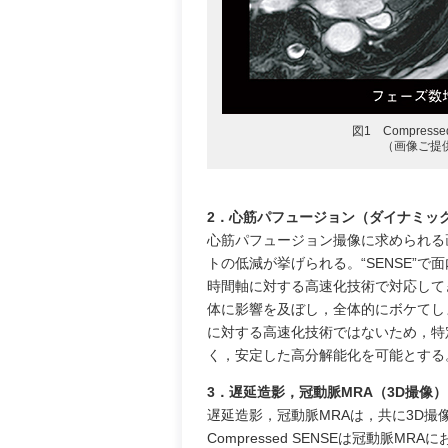
図1 Compres
（画像ご提
2．心筋パフュージョン（ダイナミッ
心筋パフュージョン撮像に求められる
トの低減が挙げられる。“SENSE”で面
時間軸に対する高速化技術で対応してき
体に影響を及ぼし，全体的にボケてしまう
に対する高速化技術ではないため，特
く，安定した高分解能化を可能とする
3．遅延造影，冠動脈MRA（3D撮像）
遅延造影，冠動脈MRAは，共に3D
Compressed SENSEは冠動脈