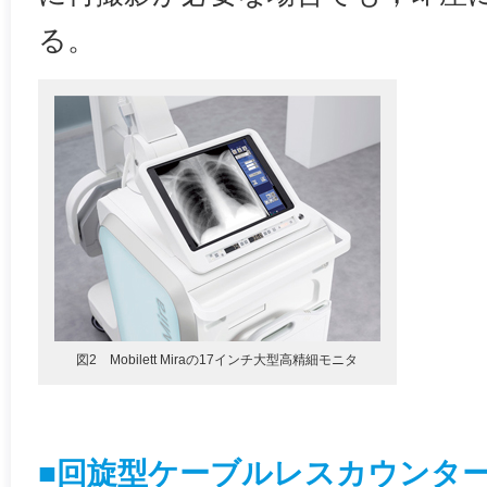
る。
図2 Mobilett Miraの17インチ大型高精細モニタ
■回旋型ケーブルレスカウンタ