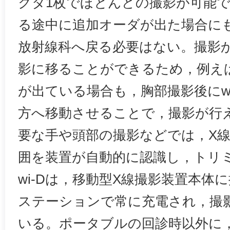
クタ1枚でほとんどの撮影が可能
る途中に追加オーダが出た場合に
放射線科へ戻る必要はない。撮影か
影に移ることができるため，例え
が出ている場合も，胸部撮影後にw
方へ移動させることで，撮影が行
要な手や頭部の撮影などでは，X
囲を装置が自動的に認識し，トリ
wi-Dは，移動型X線撮影装置本体
ステーションで常に充電され，撮
いる。ポータブルの回診時以外に