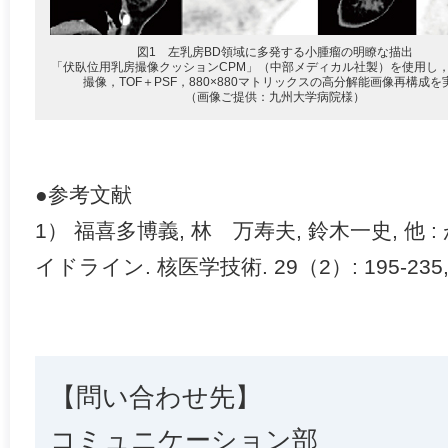
図1 左乳房BD領域に多発する小腫瘤の明瞭な描出
「伏臥位用乳房撮像クッションCPM」（中部メディカル社製）を使用し
撮像，TOF＋PSF，880×880マトリックスの高分解能画像再構成を
（画像ご提供：九州大学病院様）
●参考文献
1） 福喜多博義, 林 万寿夫, 鈴木一史, 他 : 
イドライン. 核医学技術. 29（2）: 195-235, 
【問い合わせ先】
コミュニケーション部