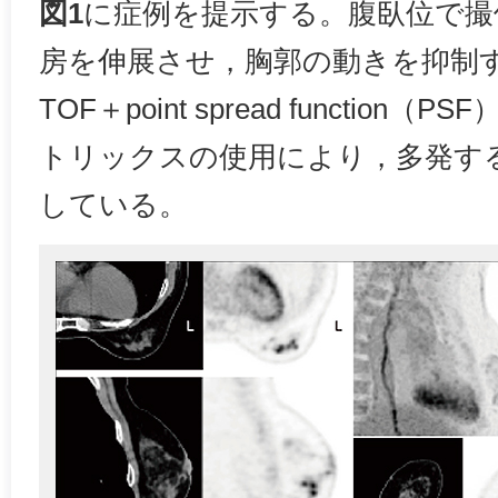
図1
に症例を提示する。腹臥位で撮
房を伸展させ，胸郭の動きを抑制
TOF＋point spread function（
トリックスの使用により，多発す
している。