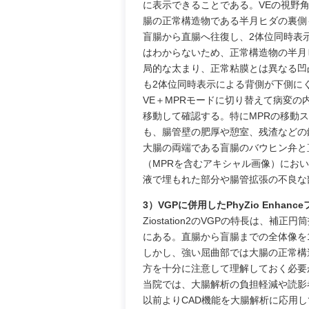
に表示できることである。VEの視野角
腸の正常構造物である半月ヒダの裏側
盲腸から直腸へ往復し、2体位同時表
はわからないため、正常構造物の半月
局的な太まり、正常粘膜とは異なる凹
も2体位同時表示による背側が下側に
VE＋MPRモードに切り替えて病変の
移動して確認する。特にMPRの移動ス
も、腸管壁の肥厚や憩室、残渣などの
大腸の両端である盲腸のバウヒン弁と
（MPRを含むアキシャル画像）にお
液で埋もれた部分や腸管拡張の不良な
3）VGPに併用したPhyZio Enh
Ziostation2のVGPの特長は
にある。直腸から盲腸までの全体像を
しかし、強い屈曲部では大腸の正常構
方を十分に注意して理解しておく必要
当院では、大腸解析の負担軽減や読影者間
以前よりCAD機能を大腸解析に応用してきた。