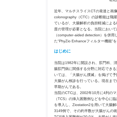
有馬
近年、マルチスライスCTの発達と画
colonography（CTC）の診
ているが、大腸解析の負担軽減による
度の管理が必要となる。当院においてはpri
（computer-aided detectio
た“PhyZio Enhanceフィルター
はじめに
当院は1982年に開設され、肛門科
腸肛門病に関係する分野に対応できる
いては、「大腸がん撲滅」を掲げて予
大腸がん検診を行っている。現在まで
早期がんである。
当院のCTCは、2002年10月に4
（TCS）の挿入困難例などを中心に臨
を導入し、Ziostation2を用いて大
3149例で、その約半数が大腸がんの
TCS挿入困難例が20.0％、大腸がん