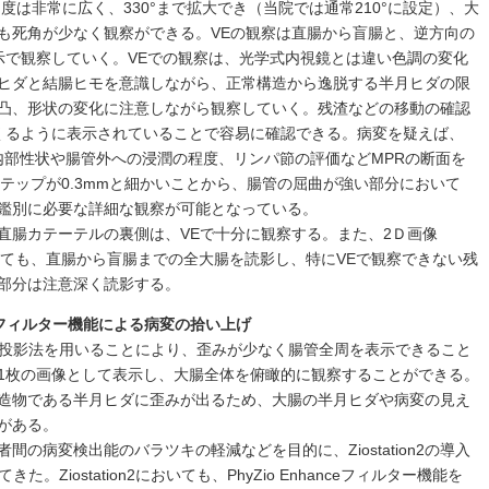
度は非常に広く、330°まで拡大でき（当院では通常210°に設定）、大
も死角が少なく観察ができる。VEの観察は直腸から盲腸と、逆方向の
示で観察していく。VEでの観察は、光学式内視鏡とは違い色調の変化
ヒダと結腸ヒモを意識しながら、正常構造から逸脱する半月ヒダの限
凸、形状の変化に注意しながら観察していく。残渣などの移動の確認
くるように表示されていることで容易に確認できる。病変を疑えば、
内部性状や腸管外への浸潤の程度、リンパ節の評価などMPRの断面を
テップが0.3mmと細かいことから、腸管の屈曲が強い部分において
鑑別に必要な詳細な観察が可能となっている。
直腸カテーテルの裏側は、VEで十分に観察する。また、2Ｄ画像
いても、直腸から盲腸までの全大腸を読影し、特にVEで観察できない残
部分は注意深く読影する。
anceフィルター機能による病変の拾い上げ
、補正円筒投影法を用いることにより、歪みが少なく腸管全周を表示できること
1枚の画像として表示し、大腸全体を俯瞰的に観察することができる。
造物である半月ヒダに歪みが出るため、大腸の半月ヒダや病変の見え
がある。
の病変検出能のバラツキの軽減などを目的に、Ziostation2の導入
Ziostation2においても、PhyZio Enhanceフィルター機能を