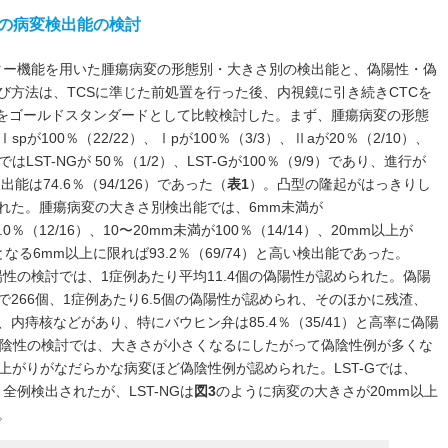
ー機能の病変検出能の検討
eフィルター機能を用いた腫瘍病変の形態別・大きさ別の検出能と、偽陽性・偽
び方法は、TCSに準じた前処置を行った後、内視鏡に引き続きCTCを
CSをゴールドスタンダードとして比較検討した。まず、腫瘍病変の形態
spが100％（22/22）、Ⅰpが100％（3/3）、Ⅱaが20％（2/10）、
ではLST-NGが 50％（1/2）、LST-Gが100％（9/9）であり、進行が
出能は74.6％（94/126）であった（
表1
）。凸型の隆起がはっきりし
れた。腫瘍病変の大きさ別検出能では、6mm未満が
5.0％（12/16）、10〜20mm未満が100％（14/14）、20mm以上が
象となる6mm以上に限れば93.2％（69/74）と高い検出能であった。
能の偽陽性の検討では、1症例あたり平均11.4個の偽陽性が認められた。偽陽
266個、1症例あたり6.5個の偽陽性が認められ、そのほかに残渣、
内痔核などがあり、特にバウヒン弁は85.4％（35/41）と高率に偽陽
陰性の検討では、大きさが小さくなるにしたがって偽陰性例が多くな
上がりがなだらかな病変ほど偽陰性例が認められた。LST-Gでは、
より全例検出されたが、LST-NGは
図3
のように病変の大きさが20mm以上
。