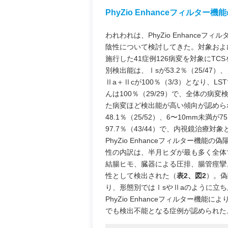
PhyZio Enhanceフィルタ
われわれは、PhyZio Enhanc
陰性について検討してきた。対象およ
施行した41症例126病変を対象にT
別検出能は、Ⅰsが53.2％（25/47）、Ⅰ
Ⅱa＋Ⅱcが100％（3/3）となり、LST
んは100％（29/29）で、全体の病変検
た病変ほど検出能が高い傾向が認めら
48.1％（25/52）、6〜10mm未満が7
97.7％（43/44）で、内視鏡治療対
PhyZio Enhanceフィルター機
性の内訳は、半月ヒダが最も多く全体で
結腸ヒモ、臓器による圧排、腸管痙攣、
性として検出された（
表2、図2
）。偽
り、形態別ではⅠsやⅡaのように立ち
PhyZio Enhanceフィルター機能に
でも検出不能となる症例が認められた