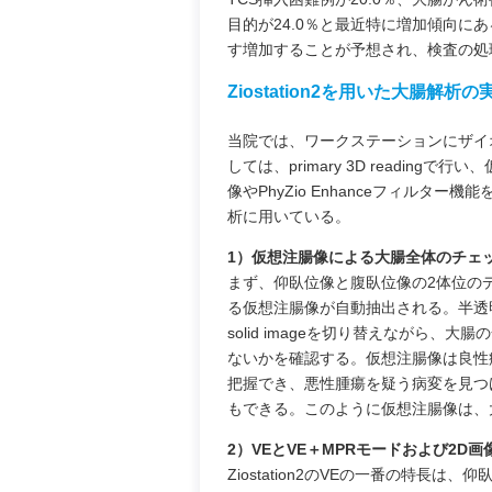
目的が24.0％と最近特に増加傾向に
す増加することが予想され、検査の処
Ziostation2を用いた大腸解析の
当院では、ワークステーションにザイオソ
しては、primary 3D readingで行
像やPhyZio Enhanceフィルター機能を
析に用いている。
1）仮想注腸像による大腸全体のチェ
まず、仰臥位像と腹臥位像の2体位の
る仮想注腸像が自動抽出される。半透明の3D 
solid imageを切り替えながら
ないかを確認する。仮想注腸像は良性
把握でき、悪性腫瘍を疑う病変を見つ
もできる。このように仮想注腸像は、
2）VEとVE＋MPRモードおよび2D
Ziostation2のVEの一番の特