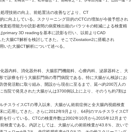
浩美＊1、野崎良一＊2、松本徹也＊1、前崎孝之＊1、伊牟田秀隆＊1、山田一隆＊3
像処理技術の向上、前処置法の改善などより、CT
断能は飛躍的に向上している。スクリーニング目的のCTCの増加が今後予想され
検査処理能力や読影者間の病変検出能のバラツキの軽減による検査精
mary 3D readingを基本に読影を行い、以前よりCAD
n）を併用した大腸CT解析を検討してきた。そこでZiostation2に搭載され
機能”を用いた大腸CT解析について述べる。
、消化器内科、消化器外科、大腸肛門機能科、心療内科、泌尿器科と、大
形で診療を行う大腸肛門病の専門病院である。特に大腸がん検診にお
防啓発活動に取り組み、開設から現在に至るまで、延べ約200万人の
に当院で発見された大腸がんは3700例以上に上り、そのうち約7割は
列のマルチスライスCTの導入以来、大腸がん術前症例と全大腸内視鏡検査
床に応用してきた。さらに2012年9月より、64列のマルチスライスCT
腸解析を行っている。CTCの検査件数は2002年10月から2015年12月まで
術前検査である。内訳としては、大腸がんの術前検査が43.8％、次いで
術後フォローが9.2％、炎症性腸疾患が3.0％で、その他スクリーニング