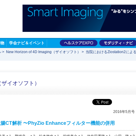
版物
学会ナビ＆イベント
ル
>
New Horizon of 4D Imaging（ザイオソフト）
>
当院におけるZiostation2によ
ging（ザイオソフト）
2016年5月号
大腸CT解析 〜PhyZio Enhanceフィルター機能の併用