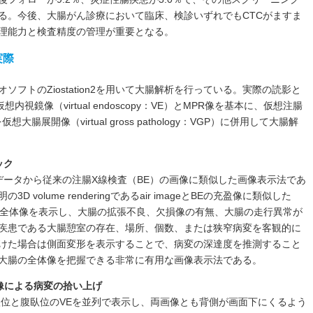
ある。今後、大腸がん診療において臨床、検診いずれでもCTCがますま
理能力と検査精度の管理が重要となる。
実際
フトのZiostation2を用いて大腸解析を行っている。実際の読影と
い、仮想内視鏡像（virtual endoscopy：VE）とMPR像を基本に、仮想注腸
仮想大腸展開像（virtual gross pathology：VGP）に併用して大腸解
ック
データから従来の注腸X線検査（BE）の画像に類似した画像表示法であ
volume renderingであるair imageとBEの充盈像に類似した
、大腸の全体像を表示し、大腸の拡張不良、欠損像の有無、大腸の走行異常が
疾患である大腸憩室の存在、場所、個数、または狭窄病変を客観的に
けた場合は側面変形を表示することで、病変の深達度を推測すること
大腸の全体像を把握できる非常に有用な画像表示法である。
画像による病変の拾い上げ
長は、仰臥位と腹臥位のVEを並列で表示し、両画像とも背側が画面下にくるよう