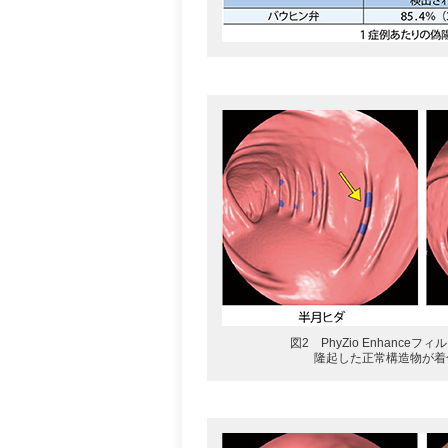
図2 PhyZio Enhance
隆起した正常構造物が着