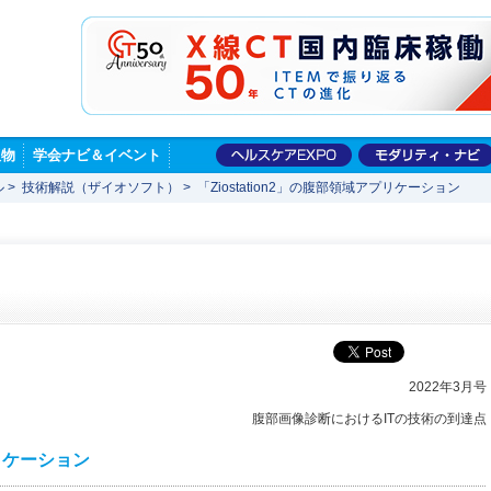
版物
学会ナビ＆イベント
ル
>
技術解説（ザイオソフト）
>
「Ziostation2」の腹部領域アプリケーション
2022年3月号
腹部画像診断におけるITの技術の到達点
プリケーション