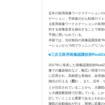
近年の医用画像ワークステーションの
ゲーション，手術後のがん転移のフォ
る医用画像ワークステーションの有用
対する栄養血管を抽出することで術前
予測に用いられている。
本稿では，当社独自の画像認識技術“Real
ーションから“IVRプランニング”につ
■三次元医用画像認識技術RealiZ
2017年に発表した画像認識技術Rea
像での臓器抽出など，幅広い領域での
に応用され，高精度な骨抽出，血管抽
抽出が行える（
図1
）。また，近年，
とが注目されていることから，大腰筋
ら大腰筋断面積で計測している。しか
討していくことも重要であるとわれわれ
腰筋の自動抽出が行え，簡便に筋量の