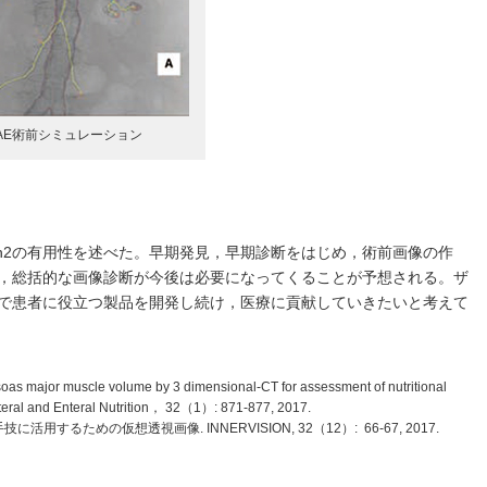
TAE術前シミュレーション
tion2の有用性を述べた。早期発見，早期診断をはじめ，術前画像の作
，総括的な画像診断が今後は必要になってくることが予想される。ザ
で患者に役立つ製品を開発し続け，医療に貢献していきたいと考えて
oas major muscle volume by 3 dimensional-CT for assessment of nutritional
enteral and Enteral Nutrition， 32（1）: 871-877, 2017.
活用するための仮想透視画像. INNERVISION, 32（12）: 66-67, 2017.