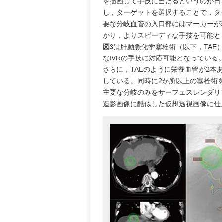
を描画して手技に当たるというのが日
し，ターゲットを選択することで，タ
要な分岐血管の入口部にはマーカーが
かり，よりスピーディな手技を可能と
図3
は肝動脈化学塞栓術（以下，TAE
なIVRの手技に対応可能となっている
さらに，TAEのように栄養血管が2本
している。同時に2か所以上の塞栓術
主要な分岐のみをサーフェスレンダリン
造影画像に酷似した仮想透視画像に仕