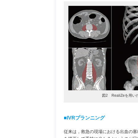
図2 RealiZeを用
■IVRプランニング
従来は，救急の現場における出血の塞