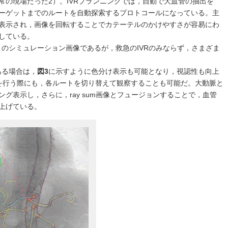
常の現場だった2）。IVRプランニングでは，自動で大血管の抽出を
ーゲットまでのルートを自動探索するプロトコールになっている。主
表示され，画像を回転することでカテーテルのかけやすさが容易にわ
している。
）のシミュレーション画像であるが，救急のIVRのみならず，さまざま
。
ある場合は，
図3
に示すように色分け表示も可能となり，視認性も向上
を行う際にも，各ルートを切り替えて観察することも可能だ。大動脈と
グ表示し，さらに，ray sum画像とフュージョンすることで，血管
上げている。