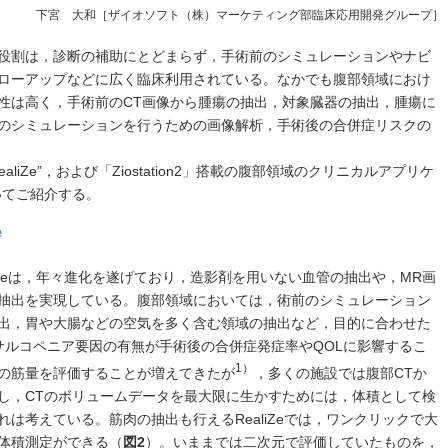
下宮 大和［ザイオソフト（株）マーケティング部臨床応用開発グループ］
役割は，診断の補助にとどまらず，手術前のシミュレーションやナビ
ローアップなどに広く臨床利用されている。なかでも腹部領域におけ
性は高く，手術前のCT画像から腫瘍の抽出，対象臓器の抽出，腫瘍に
のシミュレーションを行うための画像解析，手術後の合併症リスクの
iZe”，および「Ziostation2」搭載の腹部領域のクリニカルアプリケ
いてご紹介する。
e
liZeは，年々進化を遂げており，造影剤を用いない血管の抽出や，MR画
抽出を実現している。腹部領域においては，術前のシミュレーション
出，胃や大腸などの空気を多く含む領域の抽出など，目的に合わせた
サルコペニア要因の有無が手術後の合併症発症率やQOLに影響するこ
1）
の筋量を評価することが増えてきたが
，多くの施設では腹部CTか
し，CTのボリュームデータを最大限に生かすためには，体積として検
は考えている。筋肉の抽出も行えるRealiZeでは，ワンクリックで大
体積測定ができる（
図2
）。いままでは二次元で評価していたものを，