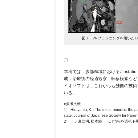
図3 IVRプランニングを用いた
◎
本稿では，腹部領域におけるZiosta
成，治療後の経過観察，転移検索など
イオソフトは，これからも独自の技術
いる。
●参考文献
1） Hirayama, K. : The mesurement of the ps
state. Journal of Japanese Society for Par
2） 一ノ瀬嘉明, 松本純一 : CT情報を透視下手技に