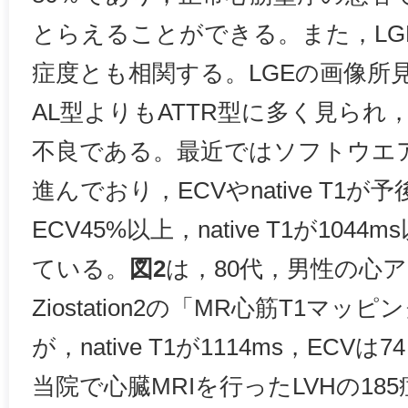
とらえることができる。また，LG
症度とも相関する。LGEの画像所
AL型よりもATTR型に多く見られ
不良である。最近ではソフトウエ
進んでおり，ECVやnative T1
ECV45%以上，native T1が10
ている。
図2
は，80代，男性の心
Ziostation2の「MR心筋T1マ
が，native T1が1114ms，EC
当院で心臓MRIを行ったLVHの1