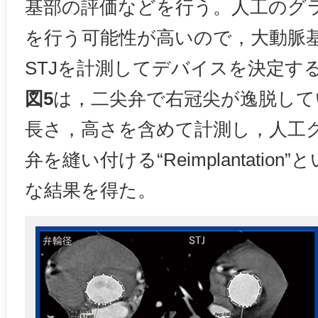
基部の評価などを行う。人工のグ
を行う可能性が高いので，大動脈
STJを計測してデバイスを決定す
図5
は，二尖弁で右冠尖が逸脱して
長さ，高さを含めて計測し，人工
弁を縫い付ける“Reimplantatio
な結果を得た。