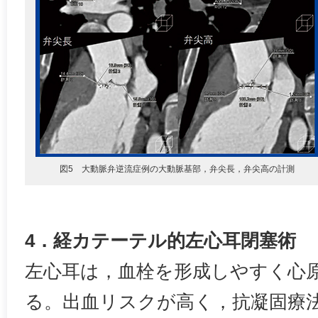
図5 大動脈弁逆流症例の大動脈基部，弁尖長，弁尖高の計測
4．経カテーテル的左心耳閉塞術
左心耳は，血栓を形成しやすく心
る。出血リスクが高く，抗凝固療