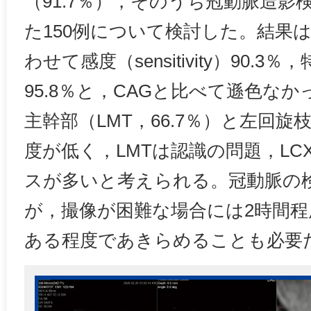
（91.7％），そのうち冠動脈造影
た150例について検討した。結果
わせて感度（sensitivity）90.3％，特
95.8％と，CAGと比べて遜色な
主幹部（LMT，66.7％）と左回旋枝
度が低く，LMTは認識の問題，L
スが多いと考えられる。冠動脈の検
が，撮像が困難な場合には2時間
ある程度であきらめることも必要