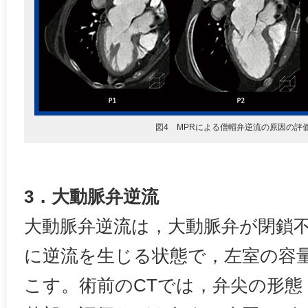
図4 MPRによる僧帽弁逆流の原因の評
3．大動脈弁逆流
大動脈弁逆流は，大動脈弁が閉鎖
に逆流を生じる状態で，左室の容
こす。術前のCTでは，弁尖の形態