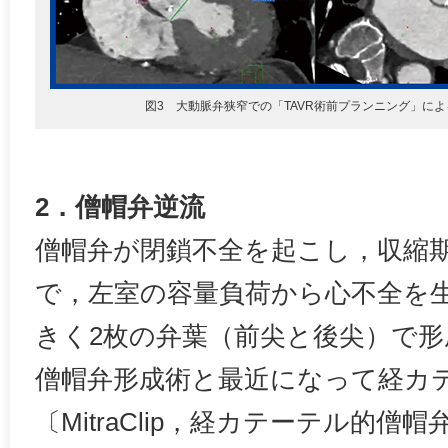
図3 大動脈弁狭窄での「TAVR術前プランニング」に
2．僧帽弁逆流
僧帽弁が閉鎖不全を起こし，収縮
で，左室の容量負荷から心不全を
きく2枚の弁葉（前尖と後尖）で
僧帽弁形成術と最近になって経カ
〔MitraClip，経カテーテル的僧