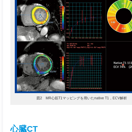
図2 MR心筋T1マッピングを用いたnative T1，ECV解析
心臓CT