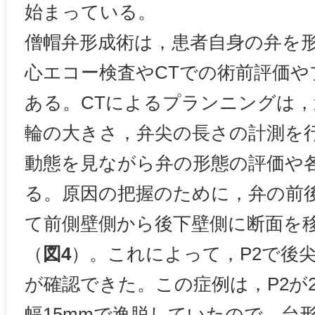
始まっている。
僧帽弁形成術は，患者自身の弁を
心エコー検査やCTでの術前評価
ある。CTによるプランニングは
輪の大きさ，弁尖の長さの計測を行
動態を見ながら弁の形態の評価や
る。原因の把握のために，弁の前
て前側壁側から後下壁側に断面を
（
図4
）。これによって，P2で後
が確認できた。この症例は，P2が
幅15mmで逸脱していたので，台