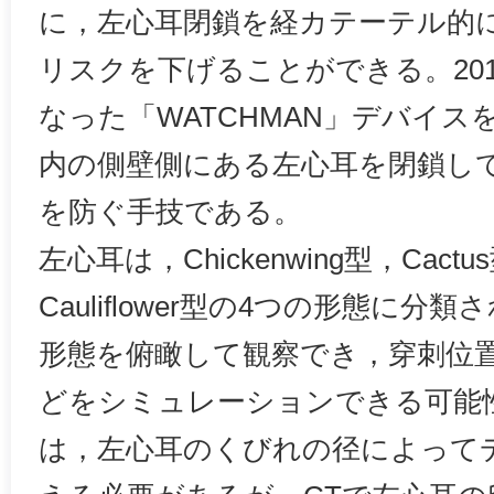
に，左心耳閉鎖を経カテーテル的
リスクを下げることができる。20
なった「WATCHMAN」デバイ
内の側壁側にある左心耳を閉鎖し
を防ぐ手技である。
左心耳は，Chickenwing型，Cactu
Cauliflower型の4つの形態に分
形態を俯瞰して観察でき，穿刺位
どをシミュレーションできる可能
は，左心耳のくびれの径によって