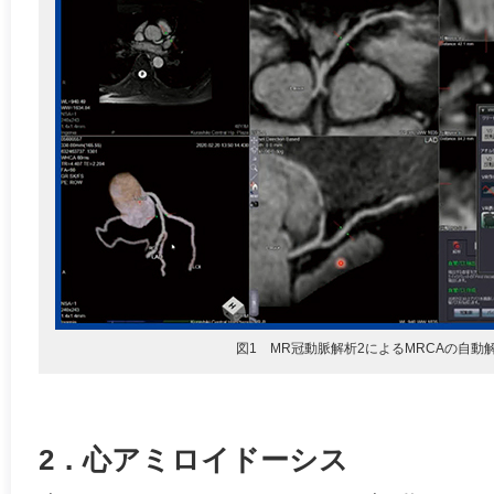
図1 MR冠動脈解析2によるMRCAの自動
2．心アミロイドーシス