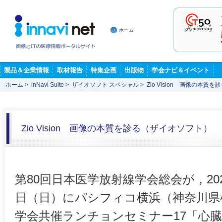
ホーム
製品＆企業情報
取材報告
特集企画
出版物
学会ナビ＆イベント
ホーム
>
inNavi Suite
>
ザイオソフト スペシャル
>
Zio Vision 画像の本
Zio Vision 画像の本質を診る（ザイオソフト）
第80回日本医学放射線学会総会が，202
日（日）にパシフィコ横浜（神奈川県
学会共催ランチョンセミナー17「心