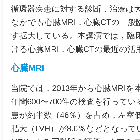
循環器疾患に対する診断，治療は
なかでも心臓MRI，心臓CTの一
す拡大している。本講演では，臨
ける心臓MRI，心臓CTの最近の
心臓MRI
当院では，2013年から心臓MRI
年間600〜700件の検査を行って
患が約半数（46％）を占め，左室低
肥大（LVH）が8.6％などとなっ